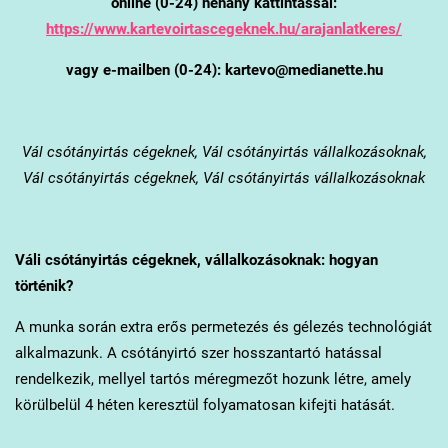
online (0-24) néhány kattintással:
https://www.kartevoirtascegeknek.hu/arajanlatkeres/
vagy e-mailben (0-24): kartevo@medianette.hu
Vál
csótányirtás cégeknek, Vál csótányirtás vállalkozásoknak,
Vál csótányirtás cégeknek, Vál csótányirtás vállalkozásoknak
Vál
i csótányirtás cégeknek, vállalkozásoknak: hogyan
történik?
A munka során extra erős permetezés és gélezés technológiát
alkalmazunk. A csótányirtó szer hosszantartó hatással
rendelkezik, mellyel tartós méregmezőt hozunk létre, amely
körülbelül 4 héten keresztül folyamatosan kifejti hatását.