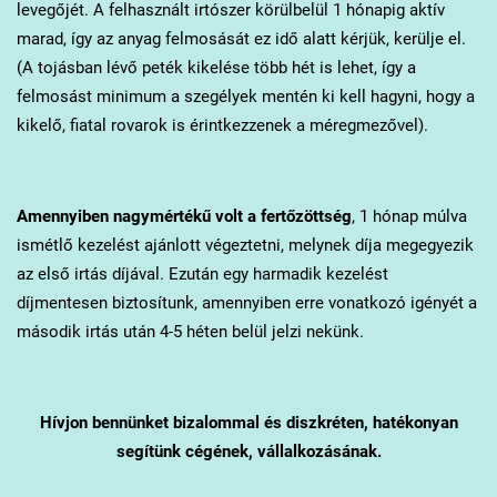
levegőjét. A felhasznált irtószer körülbelül 1 hónapig aktív
marad, így az anyag felmosását ez idő alatt kérjük, kerülje el.
(A tojásban lévő peték kikelése több hét is lehet, így a
felmosást minimum a szegélyek mentén ki kell hagyni, hogy a
kikelő, fiatal rovarok is érintkezzenek a méregmezővel).
Amennyiben nagymértékű volt a fertőzöttség
, 1 hónap múlva
ismétlő kezelést ajánlott végeztetni, melynek díja megegyezik
az első irtás díjával. Ezután egy harmadik kezelést
díjmentesen biztosítunk, amennyiben erre vonatkozó igényét a
második irtás után 4-5 héten belül jelzi nekünk.
Hívjon bennünket bizalommal és diszkréten, hatékonyan
segítünk cégének, vállalkozásának.