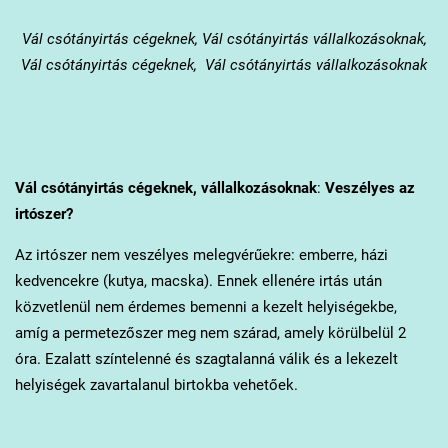
Vál
csótányirtás cégeknek, Vál csótányirtás vállalkozásoknak,
Vál csótányirtás cégeknek, Vál csótányirtás vállalkozásoknak
Vál
csótányirtás cégeknek, vállalkozásoknak
:
Veszélyes az
irtószer?
Az irtószer nem veszélyes melegvérűekre: emberre, házi
kedvencekre (kutya, macska). Ennek ellenére irtás után
közvetlenül nem érdemes bemenni a kezelt helyiségekbe,
amíg a permetezőszer meg nem szárad, amely körülbelül 2
óra. Ezalatt színtelenné és szagtalanná válik és a lekezelt
helyiségek zavartalanul birtokba vehetőek.