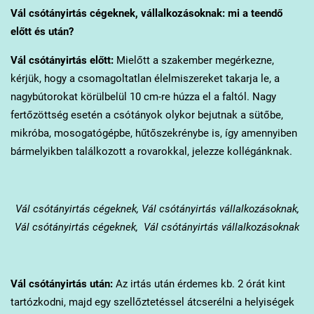
Vál
csótányirtás cégeknek, vállalkozásoknak: mi a teendő
előtt és után?
Vál
csótányirtás előtt:
Mielőtt a szakember megérkezne,
kérjük, hogy a csomagoltatlan élelmiszereket takarja le, a
nagybútorokat körülbelül 10 cm-re húzza el a faltól. Nagy
fertőzöttség esetén a csótányok olykor bejutnak a sütőbe,
mikróba, mosogatógépbe, hűtőszekrénybe is, így amennyiben
bármelyikben találkozott a rovarokkal, jelezze kollégánknak.
Vál
csótányirtás cégeknek, Vál csótányirtás vállalkozásoknak,
Vál csótányirtás cégeknek, Vál csótányirtás vállalkozásoknak
Vál
csótányirtás után:
Az irtás után érdemes kb. 2 órát kint
tartózkodni, majd egy szellőztetéssel átcserélni a helyiségek