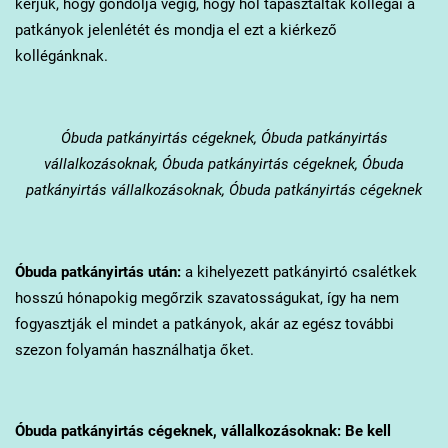
kérjük, hogy gondolja végig, hogy hol tapasztalták kollégái a
patkányok jelenlétét és mondja el ezt a kiérkező
kollégánknak.
Óbuda
patkányirtás cégeknek, Óbuda patkányirtás
vállalkozásoknak, Óbuda patkányirtás cégeknek, Óbuda
patkányirtás vállalkozásoknak, Óbuda patkányirtás cégeknek
Óbuda
patkányirtás után:
a kihelyezett patkányirtó csalétkek
hosszú hónapokig megőrzik szavatosságukat, így ha nem
fogyasztják el mindet a patkányok, akár az egész további
szezon folyamán használhatja őket.
Óbuda
patkányirtás cégeknek, vállalkozásoknak: Be kell