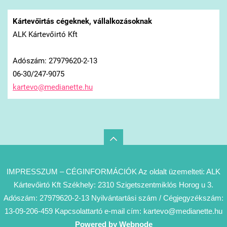
Kártevőirtás cégeknek, vállalkozásoknak
ALK Kártevőirtó Kft
Adószám: 27979620-2-13
06-30/247-9075
kartevo@
medianet
te.hu
IMPRESSZUM – CÉGINFORMÁCIÓK Az oldalt üzemelteti: ALK
Kártevőirtó Kft Székhely: 2310 Szigetszentmiklós Horog u 3.
Adószám: 27979620-2-13 Nyilvántartási szám / Cégjegyzékszám:
13-09-206-459 Kapcsolattartó e-mail cím: kartevo@medianette.hu
Powered by Webnode