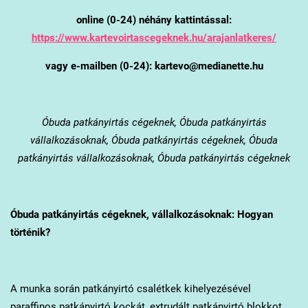
online (0-24) néhány kattintással:
https://www.kartevoirtascegeknek.hu/arajanlatkeres/
vagy e-mailben (0-24): kartevo@medianette.hu
Óbuda
patkányirtás cégeknek, Óbuda patkányirtás
vállalkozásoknak, Óbuda patkányirtás cégeknek, Óbuda
patkányirtás vállalkozásoknak, Óbuda patkányirtás cégeknek
Óbuda
patkányirtás cégeknek, vállalkozásoknak: Hogyan
történik?
A munka során patkányirtó csalétkek kihelyezésével
paraffinos patkányirtó kockát, extrudált patkányirtó blokkot,