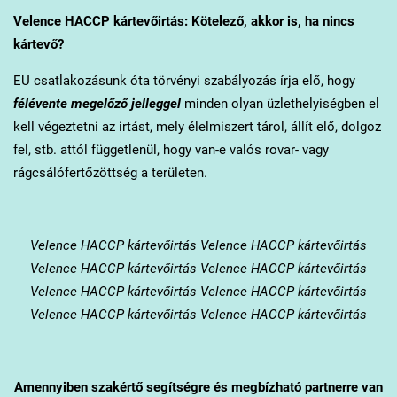
Velence
HACCP kártevőirtás: Kötelező, akkor is, ha nincs
kártevő?
EU csatlakozásunk óta törvényi szabályozás írja elő, hogy
félévente megelőző jelleggel
minden olyan üzlethelyiségben el
kell végeztetni az irtást, mely élelmiszert tárol, állít elő, dolgoz
fel, stb. attól függetlenül, hogy van-e valós rovar- vagy
rágcsálófertőzöttség a területen.
Velence
HACCP kártevőirtás Velence HACCP kártevőirtás
Velence HACCP kártevőirtás Velence HACCP kártevőirtás
Velence HACCP kártevőirtás Velence HACCP kártevőirtás
Velence HACCP kártevőirtás Velence HACCP kártevőirtás
Amennyiben szakértő segítségre és megbízható partnerre van