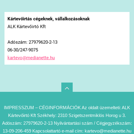
Kártevőirtás cégeknek, vállalkozásoknak
ALK Kártevőirtó Kft
Adószám: 27979620-2-13
06-30/247-9075
kartevo@
medianet
te.hu
IMPRESSZUM – CÉGINFORMÁCIÓK Az oldalt üzemelteti: ALK
Kártevőirtó Kft Székhely: 2310 Szigetszentmiklós Horog u 3.
Adószám: 27979620-2-13 Nyilvántartási szám / Cégjegyzékszám:
13-09-206-459 Kapcsolattartó e-mail cím: kartevo@medianette.hu