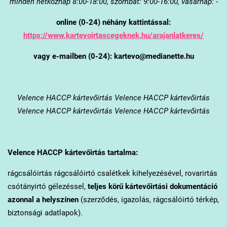
minden hétköznap 8:00-18:00, szombat: 9:00-16:00, vasárnap: -
online (0-24) néhány kattintással:
https://www.kartevoirtascegeknek.hu/arajanlatkeres/
vagy e-mailben (0-24): kartevo@medianette.hu
Velence
HACCP kártevőirtás Velence HACCP kártevőirtás
Velence HACCP kártevőirtás Velence HACCP kártevőirtás
Velence
HACCP kártevőirtás tartalma:
rágcsálóirtás rágcsálóirtó csalétkek kihelyezésével, rovarirtás
csótányirtó gélezéssel,
teljes körű kártevőirtási dokumentáció
azonnal a helyszínen
(szerződés, igazolás, rágcsálóirtó térkép,
biztonsági adatlapok).