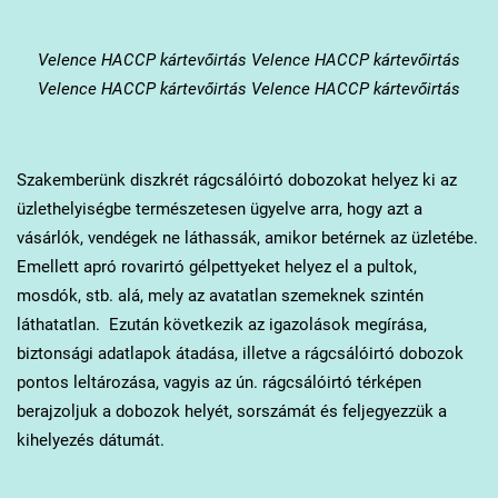
Velence
HACCP kártevőirtás Velence HACCP kártevőirtás
Velence HACCP kártevőirtás Velence HACCP kártevőirtás
Szakemberünk diszkrét rágcsálóirtó dobozokat helyez ki az
üzlethelyiségbe természetesen ügyelve arra, hogy azt a
vásárlók, vendégek ne láthassák, amikor betérnek az üzletébe.
Emellett apró rovarirtó gélpettyeket helyez el a pultok,
mosdók, stb. alá, mely az avatatlan szemeknek szintén
láthatatlan. Ezután következik az igazolások megírása,
biztonsági adatlapok átadása, illetve a rágcsálóirtó dobozok
pontos leltározása, vagyis az ún. rágcsálóirtó térképen
berajzoljuk a dobozok helyét, sorszámát és feljegyezzük a
kihelyezés dátumát.