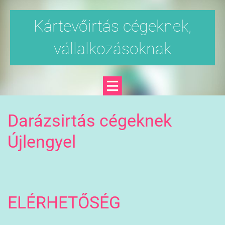
Kártevőirtás cégeknek,
vállalkozásoknak
Darázsirtás cégeknek
Újlengyel
ELÉRHETŐSÉG