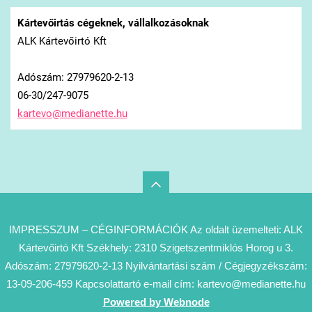
Kártevőirtás cégeknek, vállalkozásoknak
ALK Kártevőirtó Kft
Adószám: 27979620-2-13
06-30/247-9075
kartevo@
medianet
te.hu
IMPRESSZUM – CÉGINFORMÁCIÓK Az oldalt üzemelteti: ALK
Kártevőirtó Kft Székhely: 2310 Szigetszentmiklós Horog u 3.
Adószám: 27979620-2-13 Nyilvántartási szám / Cégjegyzékszám:
13-09-206-459 Kapcsolattartó e-mail cím: kartevo@medianette.hu
Powered by Webnode