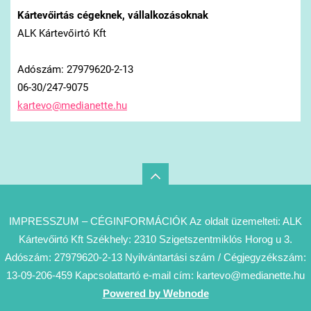
Kártevőirtás cégeknek, vállalkozásoknak
ALK Kártevőirtó Kft
Adószám: 27979620-2-13
06-30/247-9075
kartevo@
medianet
te.hu
IMPRESSZUM – CÉGINFORMÁCIÓK Az oldalt üzemelteti: ALK
Kártevőirtó Kft Székhely: 2310 Szigetszentmiklós Horog u 3.
Adószám: 27979620-2-13 Nyilvántartási szám / Cégjegyzékszám:
13-09-206-459 Kapcsolattartó e-mail cím: kartevo@medianette.hu
Powered by Webnode