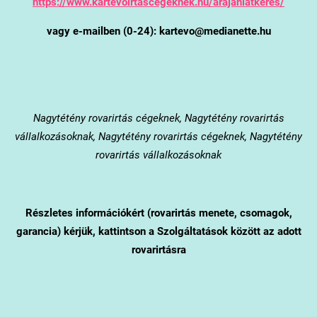
https://www.kartevoirtascegeknek.hu/arajanlatkeres/
vagy e-mailben (0-24): kartevo@medianette.hu
Nagytétény
rovarirtás cégeknek, Nagytétény rovarirtás
vállalkozásoknak, Nagytétény rovarirtás cégeknek, Nagytétény
rovarirtás vállalkozásoknak
Részletes információkért (rovarirtás menete, csomagok,
garancia) kérjük, kattintson a Szolgáltatások között az adott
rovarirtásra