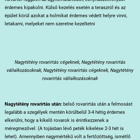
érdemes kipakolni. Külső kezelés esetén a teraszról és az
épület körül azokat a holmikat érdemes védett helyre vinni,
letakarni, melyeket nem szeretne kezeltetni
Nagytétény
rovarirtás cégeknek, Nagytétény rovarirtás
vállalkozásoknak, Nagytétény rovarirtás cégeknek, Nagytétény
rovarirtás vállalkozásoknak
Nagytétény
rovarirtás után:
belső rovarirtás után a felmosást
legalább a szegélyek mentén körülbelül 3-4 hétig érdemes
elkerülni, hogy a kikelő rovarok is érintkezzenek a
méregmezővel. (A tojásban lévő peték kikelése 2-3 hét is
lehet). Amennyiben nagymértékű volt a fertőzöttség, ismétlő