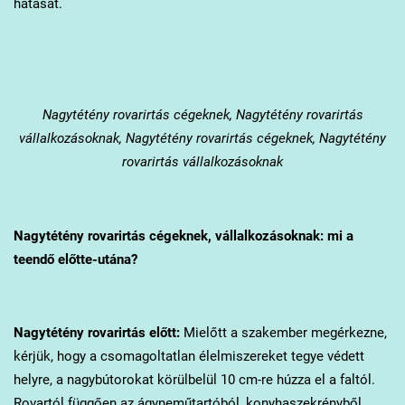
hatását.
Nagytétény
rovarirtás cégeknek, Nagytétény rovarirtás
vállalkozásoknak, Nagytétény rovarirtás cégeknek, Nagytétény
rovarirtás vállalkozásoknak
Nagytétény
rovarirtás cégeknek, vállalkozásoknak: mi a
teendő előtte-utána?
Nagytétény
rovarirtás előtt:
Mielőtt a szakember megérkezne,
kérjük, hogy a csomagoltatlan élelmiszereket tegye védett
helyre, a nagybútorokat körülbelül 10 cm-re húzza el a faltól.
Rovartól függően az ágyneműtartóból, konyhaszekrényből