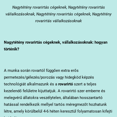
Nagytétény
rovarirtás cégeknek, Nagytétény rovarirtás
vállalkozásoknak, Nagytétény rovarirtás cégeknek, Nagytétény
rovarirtás vállalkozásoknak
Nagytétény
rovarirtás cégeknek, vállalkozásoknak: hogyan
történik?
A munka során rovartól függően extra erős
permetezés/gélezés/porozás vagy hidegköd képzés
technológiát alkalmazunk és a
rovarirtó
szert a teljes
kezelendő felületre kijuttatjuk. A rovarirtó szer emberre és
melegvérű állatokra veszélytelen, általában hosszantartó
hatással rendelkezik mellyel tartós méregmezőt hozhatunk
létre, amely körülbelül 4-6 héten keresztül folyamatosan kifejti