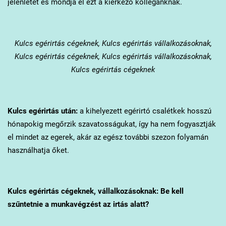
jelenlétét és mondja el ezt a kiérkező kollégánknak.
Kulcs
egérirtás cégeknek, Kulcs egérirtás vállalkozásoknak,
Kulcs egérirtás cégeknek, Kulcs egérirtás vállalkozásoknak,
Kulcs egérirtás cégeknek
Kulcs
egérirtás után:
a kihelyezett egérirtó csalétkek hosszú
hónapokig megőrzik szavatosságukat, így ha nem fogyasztják
el mindet az egerek, akár az egész további szezon folyamán
használhatja őket.
Kulcs
egérirtás cégeknek, vállalkozásoknak: Be kell
szűntetnie a munkavégzést az irtás alatt?