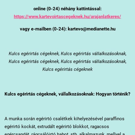
online (0-24) néhány kattintással:
https://www.kartevoirtascegeknek.hu/arajanlatkeres/
vagy e-mailben (0-24): kartevo@medianette.hu
Kulcs
egérirtás cégeknek, Kulcs egérirtás vállalkozásoknak,
Kulcs egérirtás cégeknek, Kulcs egérirtás vállalkozásoknak,
Kulcs egérirtás cégeknek
Kulcs
egérirtás cégeknek, vállalkozásoknak: Hogyan történik?
A munka során egérirtó csalétkek kihelyezésével paraffinos
egérirtó kockát, extrudált egérirtó blokkot, ragacsos
egércsapdát, rágcsálóirtó habot, stb. alkalmazunk, mellyel a