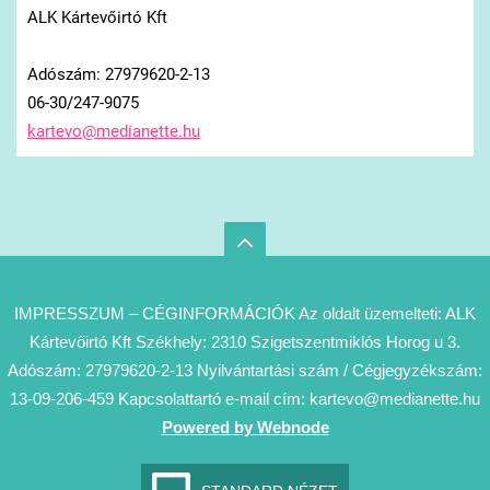
ALK Kártevőirtó Kft
Adószám: 27979620-2-13
06-30/247-9075
kartevo@
medianet
te.hu
IMPRESSZUM – CÉGINFORMÁCIÓK Az oldalt üzemelteti: ALK
Kártevőirtó Kft Székhely: 2310 Szigetszentmiklós Horog u 3.
Adószám: 27979620-2-13 Nyilvántartási szám / Cégjegyzékszám:
13-09-206-459 Kapcsolattartó e-mail cím: kartevo@medianette.hu
Powered by Webnode