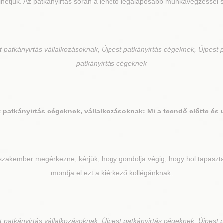
lhetjük. Az patkányirtás során a lehető legalaposabb munkavégzéssel s
 patkányirtás vállalkozásoknak, Újpest patkányirtás cégeknek, Újpest p
patkányirtás cégeknek
t
patkányirtás cégeknek, vállalkozásoknak: Mi a teendő előtte és 
szakember megérkezne, kérjük, hogy gondolja végig, hogy hol tapasztal
mondja el ezt a kiérkező kollégánknak.
 patkányirtás vállalkozásoknak, Újpest patkányirtás cégeknek, Újpest p