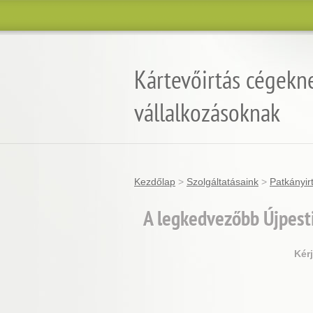
Kártevőirtás cégekn
vállalkozásoknak
Kezdőlap
>
Szolgáltatásaink
>
Patkányir
A legkedvezőbb Újpesti
Kér