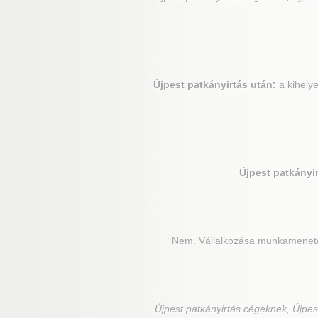
Újpest
patkányirtás után:
a kihelye
Újpest
patkányir
Nem. Vállalkozása munkamenetét 
Újpest
patkányirtás cégeknek, Újpest