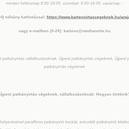
minden hétköznap 8:00-18:00, szombat: 9:00-16:00, vasárnap: -
24) néhány kattintással:
https://www.kartevoirtascegeknek.hu/araj
vagy e-mailben (0-24): kartevo@medianette.hu
 patkányirtás vállalkozásoknak, Újpest patkányirtás cégeknek, Újpest p
patkányirtás cégeknek
Újpest
patkányirtás cégeknek, vállalkozásoknak: Hogyan történik
elyezésével paraffinos patkányirtó kockát, extrudált patkányirtó blokko