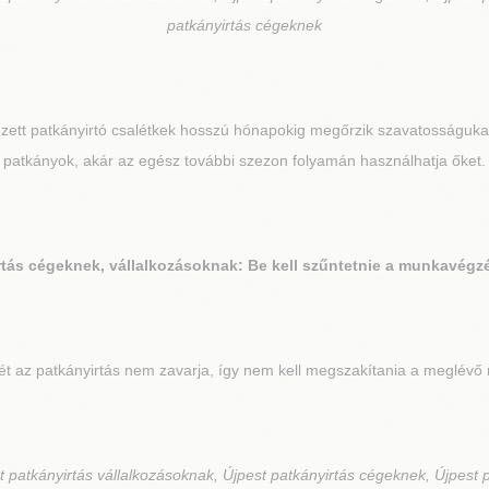
patkányirtás cégeknek
zett patkányirtó csalétkek hosszú hónapokig megőrzik szavatosságukat
patkányok, akár az egész további szezon folyamán használhatja őket.
tás cégeknek, vállalkozásoknak: Be kell szűntetnie a munkavégzés
az patkányirtás nem zavarja, így nem kell megszakítania a meglévő m
 patkányirtás vállalkozásoknak, Újpest patkányirtás cégeknek, Újpest p