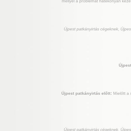
mellyel a problémát hatékonyan keze
Újpest
patkányirtás cégeknek, Újpest
Újpes
Újpest
patkányirtás előtt:
Mielőtt a 
Újpest
patkányirtás cégeknek, Újpest