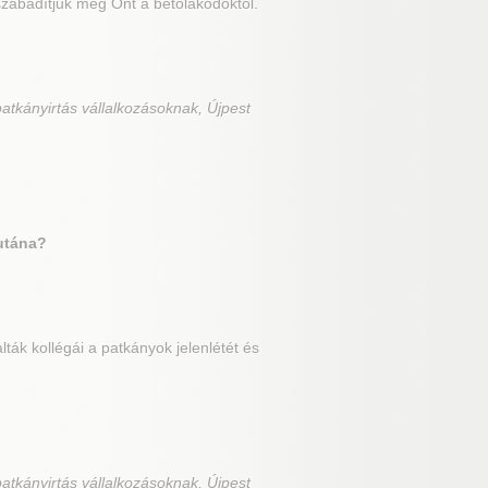
zabadítjuk meg Önt a betolakodóktól.
atkányirtás vállalkozásoknak, Újpest
utána?
ták kollégái a patkányok jelenlétét és
atkányirtás vállalkozásoknak, Újpest