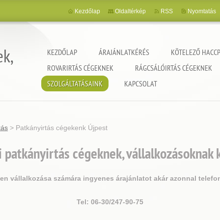
Kezdőlap
Oldaltérkép
RSS
Nyomtatás
ek,
KEZDŐLAP
ÁRAJÁNLATKÉRÉS
KÖTELEZŐ HACCP
ROVARIRTÁS CÉGEKNEK
RÁGCSÁLÓIRTÁS CÉGEKNEK
SZOLGÁLTATÁSAINK
KAPCSOLAT
tás
>
Patkányirtás cégekenk Újpest
 patkányirtás cégeknek, vállalkozásoknak
jen vállalkozása számára ingyenes árajánlatot akár azonnal telefo
Tel: 06-30/247-90-75