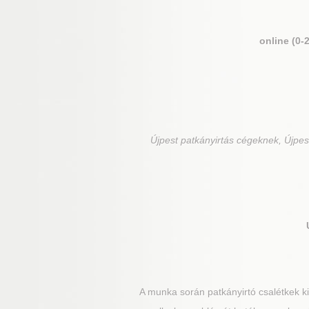
online (0-
Újpest
patkányirtás cégeknek, Újpest
A munka során patkányirtó csalétkek kih