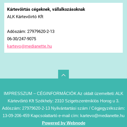
Kártevőirtás cégeknek, vállalkozásoknak
ALK Kártevőirtó Kft
Adószám: 27979620-2-13
06-30/247-9075
kartevo@
medianet
te.hu
IMPRESSZUM – CÉGINFORMÁCIÓK Az oldalt üzemelteti: ALK
Kártevőirtó Kft Székhely: 2310 Szigetszentmiklós Horog u 3.
Adószám: 27979620-2-13 Nyilvántartási szám / Cégjegyzékszám:
13-09-206-459 Kapcsolattartó e-mail cím: kartevo@medianette.hu
Powered by Webnode