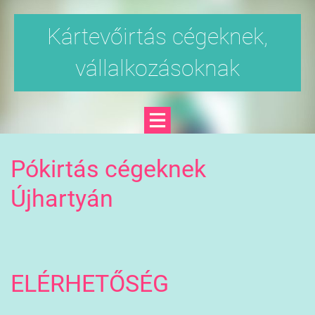
Kártevőirtás cégeknek,
vállalkozásoknak
Pókirtás cégeknek
Újhartyán
ELÉRHETŐSÉG