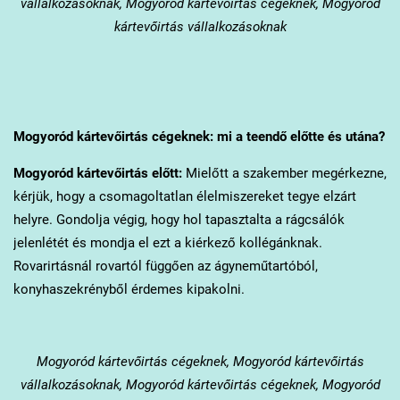
vállalkozásoknak, Mogyoród kártevőirtás cégeknek, Mogyoród
kártevőirtás vállalkozásoknak
Mogyoród
kártevőirtás cégeknek: mi a teendő előtte és utána?
Mogyoród
kártevőirtás előtt:
Mielőtt a szakember megérkezne,
kérjük, hogy a csomagoltatlan élelmiszereket tegye elzárt
helyre. Gondolja végig, hogy hol tapasztalta a rágcsálók
jelenlétét és mondja el ezt a kiérkező kollégánknak.
Rovarirtásnál rovartól függően az ágyneműtartóból,
konyhaszekrényből érdemes kipakolni.
Mogyoród
kártevőirtás cégeknek, Mogyoród kártevőirtás
vállalkozásoknak, Mogyoród kártevőirtás cégeknek, Mogyoród