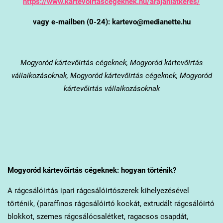
https://www.kartevoirtascegeknek.hu/arajanlatkeres/
vagy e-mailben (0-24): kartevo@medianette.hu
Mogyoród
kártevőirtás cégeknek, Mogyoród kártevőirtás
vállalkozásoknak, Mogyoród kártevőirtás cégeknek, Mogyoród
kártevőirtás vállalkozásoknak
Mogyoród
kártevőirtás cégeknek: hogyan történik?
A rágcsálóirtás ipari rágcsálóirtószerek kihelyezésével
történik, (paraffinos rágcsálóirtó kockát, extrudált rágcsálóirtó
blokkot, szemes rágcsálócsalétket, ragacsos csapdát,