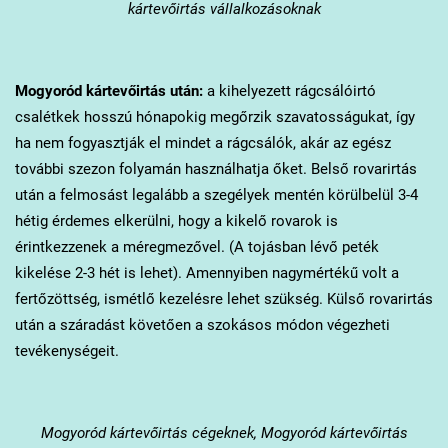
kártevőirtás vállalkozásoknak
Mogyoród
kártevőirtás után:
a kihelyezett rágcsálóirtó
csalétkek hosszú hónapokig megőrzik szavatosságukat, így
ha nem fogyasztják el mindet a rágcsálók, akár az egész
további szezon folyamán használhatja őket. Belső rovarirtás
után a felmosást legalább a szegélyek mentén körülbelül 3-4
hétig érdemes elkerülni, hogy a kikelő rovarok is
érintkezzenek a méregmezővel. (A tojásban lévő peték
kikelése 2-3 hét is lehet). Amennyiben nagymértékű volt a
fertőzöttség, ismétlő kezelésre lehet szükség. Külső rovarirtás
után a száradást követően a szokásos módon végezheti
tevékenységeit.
Mogyoród
kártevőirtás cégeknek, Mogyoród kártevőirtás