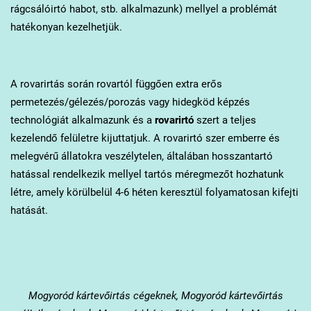
rágcsálóirtó habot, stb. alkalmazunk) mellyel a problémát
hatékonyan kezelhetjük.
A rovarirtás során rovartól függően extra erős
permetezés/gélezés/porozás vagy hidegköd képzés
technológiát alkalmazunk és a
rovarirtó
szert a teljes
kezelendő felületre kijuttatjuk. A rovarirtó szer emberre és
melegvérű állatokra veszélytelen, általában hosszantartó
hatással rendelkezik mellyel tartós méregmezőt hozhatunk
létre, amely körülbelül 4-6 héten keresztül folyamatosan kifejti
hatását.
Mogyoród
kártevőirtás cégeknek, Mogyoród kártevőirtás