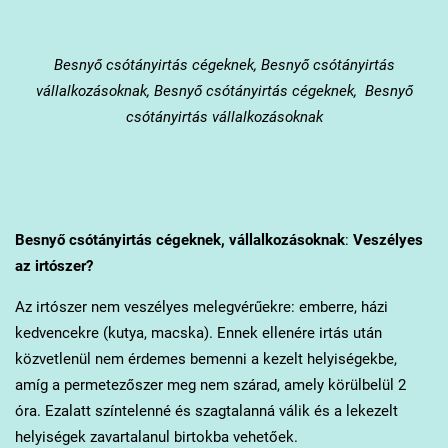
Besnyő
csótányirtás cégeknek, Besnyő csótányirtás
vállalkozásoknak, Besnyő csótányirtás cégeknek, Besnyő
csótányirtás vállalkozásoknak
Besnyő
csótányirtás cégeknek, vállalkozásoknak
:
Veszélyes
az irtószer?
Az irtószer nem veszélyes melegvérűekre: emberre, házi
kedvencekre (kutya, macska). Ennek ellenére irtás után
közvetlenül nem érdemes bemenni a kezelt helyiségekbe,
amíg a permetezőszer meg nem szárad, amely körülbelül 2
óra. Ezalatt színtelenné és szagtalanná válik és a lekezelt
helyiségek zavartalanul birtokba vehetőek.