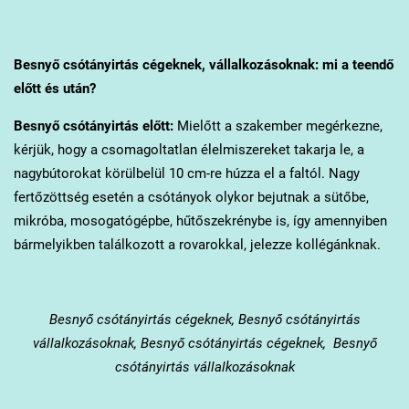
Besnyő
csótányirtás cégeknek, vállalkozásoknak: mi a teendő
előtt és után?
Besnyő
csótányirtás előtt:
Mielőtt a szakember megérkezne,
kérjük, hogy a csomagoltatlan élelmiszereket takarja le, a
nagybútorokat körülbelül 10 cm-re húzza el a faltól. Nagy
fertőzöttség esetén a csótányok olykor bejutnak a sütőbe,
mikróba, mosogatógépbe, hűtőszekrénybe is, így amennyiben
bármelyikben találkozott a rovarokkal, jelezze kollégánknak.
Besnyő
csótányirtás cégeknek, Besnyő csótányirtás
vállalkozásoknak, Besnyő csótányirtás cégeknek, Besnyő
csótányirtás vállalkozásoknak