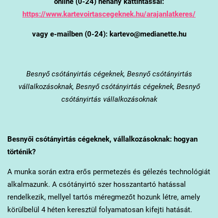
online (0-24) néhány kattintással:
https://www.kartevoirtascegeknek.hu/arajanlatkeres/
vagy e-mailben (0-24): kartevo@medianette.hu
Besnyő
csótányirtás cégeknek, Besnyő csótányirtás
vállalkozásoknak, Besnyő csótányirtás cégeknek, Besnyő
csótányirtás vállalkozásoknak
Besnyő
i csótányirtás cégeknek, vállalkozásoknak: hogyan
történik?
A munka során extra erős permetezés és gélezés technológiát
alkalmazunk. A csótányirtó szer hosszantartó hatással
rendelkezik, mellyel tartós méregmezőt hozunk létre, amely
körülbelül 4 héten keresztül folyamatosan kifejti hatását.