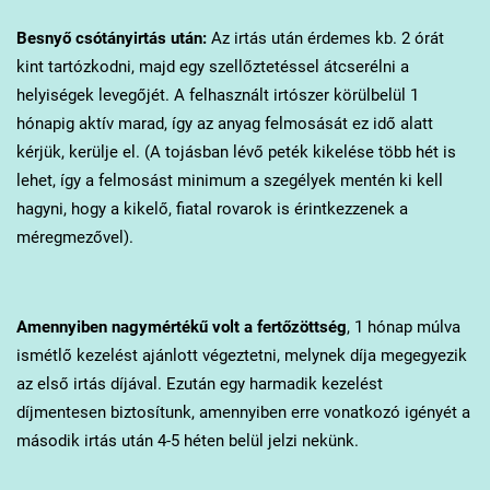
Besnyő
csótányirtás után:
Az irtás után érdemes kb. 2 órát
kint tartózkodni, majd egy szellőztetéssel átcserélni a
helyiségek levegőjét. A felhasznált irtószer körülbelül 1
hónapig aktív marad, így az anyag felmosását ez idő alatt
kérjük, kerülje el. (A tojásban lévő peték kikelése több hét is
lehet, így a felmosást minimum a szegélyek mentén ki kell
hagyni, hogy a kikelő, fiatal rovarok is érintkezzenek a
méregmezővel).
Amennyiben nagymértékű volt a fertőzöttség
, 1 hónap múlva
ismétlő kezelést ajánlott végeztetni, melynek díja megegyezik
az első irtás díjával. Ezután egy harmadik kezelést
díjmentesen biztosítunk, amennyiben erre vonatkozó igényét a
második irtás után 4-5 héten belül jelzi nekünk.