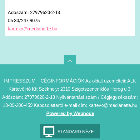
Adószám: 27979620-2-13
06-30/247-9075
kartevo@
medianet
te.hu
IMPRESSZUM – CÉGINFORMÁCIÓK Az oldalt üzemelteti: ALK
Kártevőirtó Kft Székhely: 2310 Szigetszentmiklós Horog u 3.
Adószám: 27979620-2-13 Nyilvántartási szám / Cégjegyzékszám:
13-09-206-459 Kapcsolattartó e-mail cím: kartevo@medianette.hu
Powered by Webnode
STANDARD NÉZET