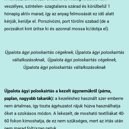
veszélyes, színtelen- szagtalanra szárad és körülbelül 1
hónapig aktív marad, így az anyag felmosását ez idő alatt
kérjük, kerülje el. Porszívózni, port törölni szabad (de a
porzsákot kint ürítse ki és azonnal mossa ki/dobja el).
Újpalota
ágyi poloskairtás cégeknek, Újpalota ágyi poloskairtás
vállalkozásoknak, Újpalota ágyi poloskairtás cégeknek,
Újpalota ágyi poloskairtás vállalkozásoknak
Újpalota
ágyi poloskairtás a kezelt ágyneműkről (párna,
paplan, nagyobb takarók):
a kezeléshez használt szer emberre
nem ártalmas, így tiszta ágyhuzatot rájuk húzva használhatja
őket a szokásos módon. A lekezelt, de mosható textíliákat 40-
60 fokon kimoshatja, de ez nem szükséges, mert az irtás után
nem marad folt/szag rajtuk.