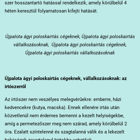
szer hosszantartó hatással rendelkezik, amely körülbelül 4
héten keresztül folyamatosan kifejti hatását.
Újpalota
ágyi poloskairtás cégeknek, Újpalota ágyi poloskairtás
vállalkozásoknak, Újpalota ágyi poloskairtás cégeknek,
Újpalota ágyi poloskairtás vállalkozásoknak
Újpalota
ágyi poloskairtás cégeknek, vállalkozásoknak: az
irtószerről
Az irtószer nem veszélyes melegvérűekre: emberre, házi
kedvencekre (kutya, macska). Ennek ellenére irtás után
közvetlenül nem érdemes bemenni a kezelt helyiségekbe,
amíg a permetezőszer meg nem szárad, amely körülbelül 2
óra. Ezalatt színtelenné és szagtalanná válik és a lekezelt
helyiségek zavartalanul birtokba vehetőek.