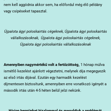
nem kell aggódnia akkor sem, ha előfordul még élő példány
vagy csípéseket tapasztal.
Újpalota
ágyi poloskairtás cégeknek, Újpalota ágyi poloskairtás
vállalkozásoknak, Újpalota ágyi poloskairtás cégeknek,
Újpalota ágyi poloskairtás vállalkozásoknak
Amennyiben nagymértékű volt a fertőzöttség,
1 hónap múlva
ismétlő kezelést ajánlott végeztetni, melynek díja megegyezik
az első irtás díjával. Ezután egy harmadik kezelést
díjmentesen biztosítunk, amennyiben erre vonatkozó igényét a
második irtás után 4-5 héten belül jelzi nekünk.
Hívjon bennünket bizalommal és megoldjuk a problémát.