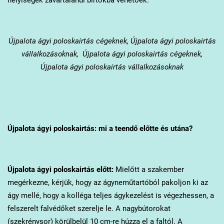
Újpalota
ágyi poloskairtás cégeknek, Újpalota ágyi poloskairtás
vállalkozásoknak, Újpalota ágyi poloskairtás cégeknek,
Újpalota ágyi poloskairtás vállalkozásoknak
Újpalota
ágyi poloskairtás: mi a teendő előtte és utána?
Újpalota
ágyi poloskairtás előtt:
Mielőtt a szakember
megérkezne, kérjük, hogy az ágyneműtartóból pakoljon ki az
ágy mellé, hogy a kolléga teljes ágykezelést is végezhessen, a
felszerelt falvédőket szerelje le. A nagybútorokat
(szekrénysor) körülbelül 10 cm-re húzza el a faltól. A