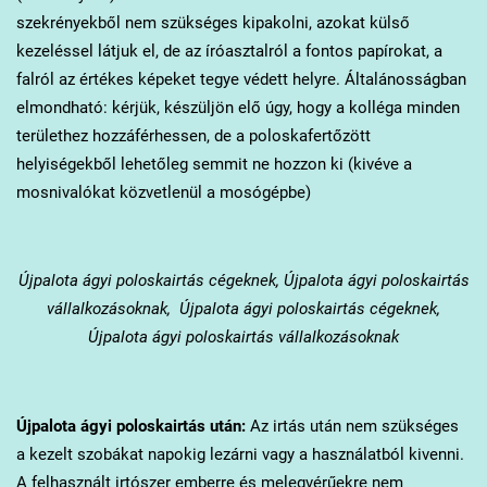
szekrényekből nem szükséges kipakolni, azokat külső
kezeléssel látjuk el, de az íróasztalról a fontos papírokat, a
falról az értékes képeket tegye védett helyre. Általánosságban
elmondható: kérjük, készüljön elő úgy, hogy a kolléga minden
területhez hozzáférhessen, de a poloskafertőzött
helyiségekből lehetőleg semmit ne hozzon ki (kivéve a
mosnivalókat közvetlenül a mosógépbe)
Újpalota
ágyi poloskairtás cégeknek, Újpalota ágyi poloskairtás
vállalkozásoknak, Újpalota ágyi poloskairtás cégeknek,
Újpalota ágyi poloskairtás vállalkozásoknak
Újpalota
ágyi poloskairtás után:
Az irtás után nem szükséges
a kezelt szobákat napokig lezárni vagy a használatból kivenni.
A felhasznált irtószer emberre és melegvérűekre nem