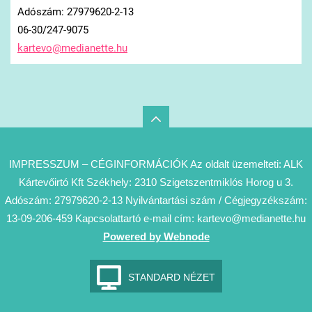
Adószám: 27979620-2-13
06-30/247-9075
kartevo@
medianet
te.hu
IMPRESSZUM – CÉGINFORMÁCIÓK Az oldalt üzemelteti: ALK
Kártevőirtó Kft Székhely: 2310 Szigetszentmiklós Horog u 3.
Adószám: 27979620-2-13 Nyilvántartási szám / Cégjegyzékszám:
13-09-206-459 Kapcsolattartó e-mail cím: kartevo@medianette.hu
Powered by Webnode
STANDARD NÉZET