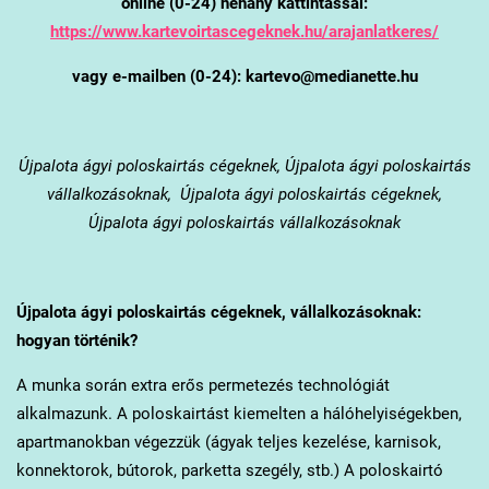
online (0-24) néhány kattintással:
https://www.kartevoirtascegeknek.hu/arajanlatkeres/
vagy e-mailben (0-24): kartevo@medianette.hu
Újpalota
ágyi poloskairtás cégeknek, Újpalota ágyi poloskairtás
vállalkozásoknak, Újpalota ágyi poloskairtás cégeknek,
Újpalota ágyi poloskairtás vállalkozásoknak
Újpalota
ágyi poloskairtás cégeknek, vállalkozásoknak:
hogyan történik?
A munka során extra erős permetezés technológiát
alkalmazunk. A poloskairtást kiemelten a hálóhelyiségekben,
apartmanokban végezzük (ágyak teljes kezelése, karnisok,
konnektorok, bútorok, parketta szegély, stb.) A poloskairtó