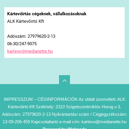
Kártevőirtás cégeknek, vállalkozásoknak
ALK Kártevőirtó Kft
Adószám: 27979620-2-13
06-30/247-9075
kartevo@
medianet
te.hu
IMPRESSZUM – CÉGINFORMÁCIÓK Az oldalt üzemelteti: ALK
Kártevőirtó Kft Székhely: 2310 Szigetszentmiklós Horog u 3.
Adószám: 27979620-2-13 Nyilvántartási szám / Cégjegyzékszám:
13-09-206-459 Kapcsolattartó e-mail cím: kartevo@medianette.hu