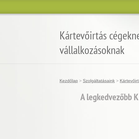
Kártevőirtás cégekn
vállalkozásoknak
Kezdőlap
>
Szolgáltatásaink
>
Kártevőir
A legkedvezőbb K