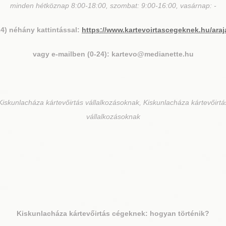
minden hétköznap 8:00-18:00, szombat: 9:00-16:00, vasárnap: -
24) néhány kattintással:
https://www.kartevoirtascegeknek.hu/araj
vagy e-mailben (0-24): kartevo@medianette.hu
Kiskunlacháza kártevőirtás vállalkozásoknak, Kiskunlacháza kártevőirtá
vállalkozásoknak
Kiskunlacháza
kártevőirtás cégeknek: hogyan történik?