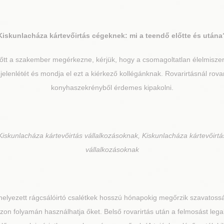
Kiskunlacháza
kártevőirtás cégeknek: mi a teendő előtte és utána
őtt a szakember megérkezne, kérjük, hogy a csomagoltatlan élelmiszere
 jelenlétét és mondja el ezt a kiérkező kollégánknak. Rovarirtásnál rov
konyhaszekrényből érdemes kipakolni.
Kiskunlacháza kártevőirtás vállalkozásoknak, Kiskunlacháza kártevőirtá
vállalkozásoknak
helyezett rágcsálóirtó csalétkek hosszú hónapokig megőrzik szavatossá
zon folyamán használhatja őket. Belső rovarirtás után a felmosást leg