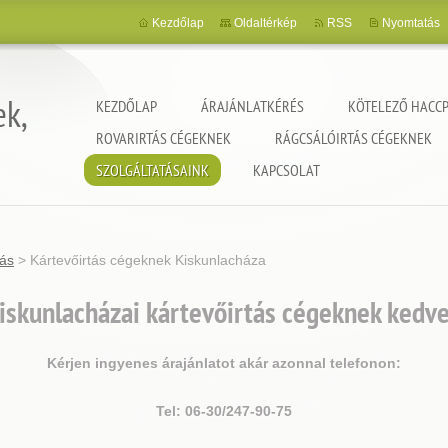
Kezdőlap
Oldaltérkép
RSS
Nyomtatás
ek,
KEZDŐLAP
ÁRAJÁNLATKÉRÉS
KÖTELEZŐ HACCP
ROVARIRTÁS CÉGEKNEK
RÁGCSÁLÓIRTÁS CÉGEKNEK
SZOLGÁLTATÁSAINK
KAPCSOLAT
tás
>
Kártevőirtás cégeknek Kiskunlacháza
iskunlacházai kártevőirtás cégeknek kedve
Kérjen ingyenes árajánlatot akár azonnal telefonon:
Tel: 06-30/247-90-75