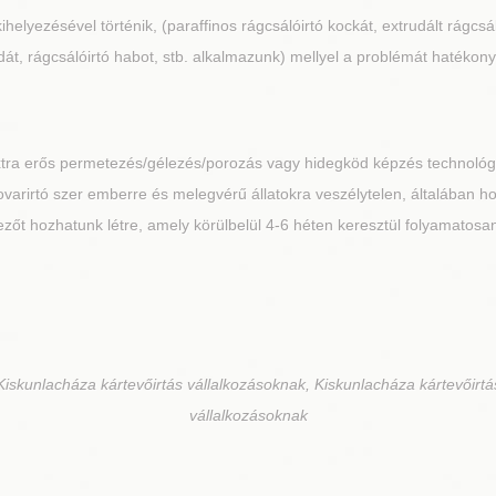
kihelyezésével történik, (paraffinos rágcsálóirtó kockát, extrudált rágcs
át, rágcsálóirtó habot, stb. alkalmazunk) mellyel a problémát hatékony
extra erős permetezés/gélezés/porozás vagy hidegköd képzés technoló
A rovarirtó szer emberre és melegvérű állatokra veszélytelen, általában 
őt hozhatunk létre, amely körülbelül 4-6 héten keresztül folyamatosan 
Kiskunlacháza kártevőirtás vállalkozásoknak, Kiskunlacháza kártevőirtá
vállalkozásoknak