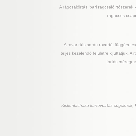
A rágcsálóirtás ipari rágcsálóirtószerek 
ragacsos csapd
A rovarirtás során rovartól függően 
teljes kezelendő felületre kijuttatjuk. 
tartós méregmez
Kiskunlacháza
kártevőirtás cégeknek, 