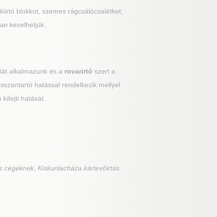
álóirtó blokkot, szemes rágcsálócsalétket,
an kezelhetjük.
giát alkalmazunk és a
rovarirtó
szert a
hosszantartó hatással rendelkezik mellyel
kifejti hatását.
s cégeknek, Kiskunlacháza kártevőirtás