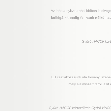
Az irtás a nyitvatartási időben is elv
kollégáink pedig feliratok nélküli
Gyúró
HACCP kárte
EU csatlakozásunk óta törvényi szabál
mely élelmiszert tárol, állí
Gyúró
HACCP kártevőirtás Gyúró HACCP