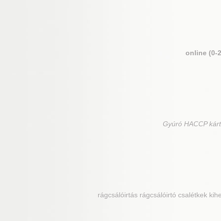
online (0-
Gyúró
HACCP kárte
rágcsálóirtás rágcsálóirtó csalétkek kih