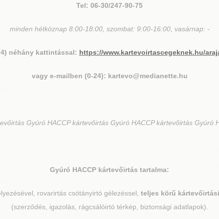
Tel: 06-30/247-90-75
minden hétköznap 8:00-18:00, szombat: 9:00-16:00, vasárnap: -
24) néhány kattintással:
https://www.kartevoirtascegeknek.hu/araj
vagy e-mailben (0-24): kartevo@medianette.hu
vőirtás Gyúró HACCP kártevőirtás Gyúró HACCP kártevőirtás Gyúró 
Gyúró
HACCP kártevőirtás tartalma:
elyezésével, rovarirtás csótányirtó gélezéssel,
teljes körű kártevőirtá
(szerződés, igazolás, rágcsálóirtó térkép, biztonsági adatlapok).