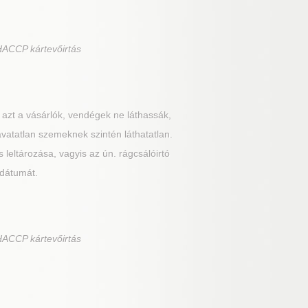
HACCP kártevőirtás
 azt a vásárlók, vendégek ne láthassák,
 avatatlan szemeknek szintén láthatatlan.
 leltározása, vagyis az ún. rágcsálóirtó
 dátumát.
HACCP kártevőirtás