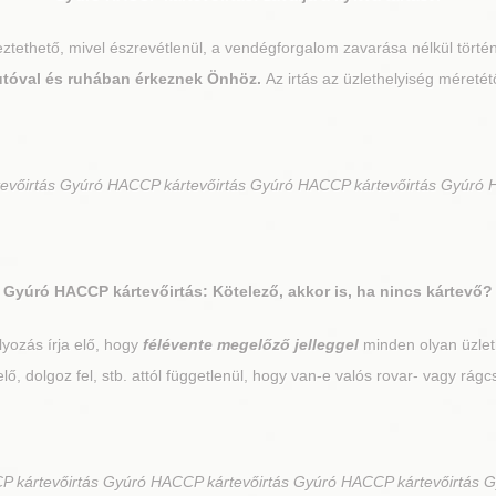
égeztethető, mivel észrevétlenül, a vendégforgalom zavarása nélkül törté
 autóval és ruhában érkeznek Önhöz.
Az irtás az üzlethelyiség méretét
vőirtás Gyúró HACCP kártevőirtás Gyúró HACCP kártevőirtás Gyúró 
Gyúró
HACCP kártevőirtás: Kötelező, akkor is, ha nincs kártevő?
yozás írja elő, hogy
félévente megelőző jelleggel
minden olyan üzlethe
t elő, dolgoz fel, stb. attól függetlenül, hogy van-e valós rovar- vagy rágc
 kártevőirtás Gyúró HACCP kártevőirtás Gyúró HACCP kártevőirtás 