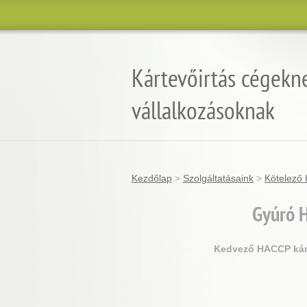
Kártevőirtás cégekn
vállalkozásoknak
Kezdőlap
>
Szolgáltatásaink
>
Kötelező 
Gyúró
H
Kedvező HACCP kárte