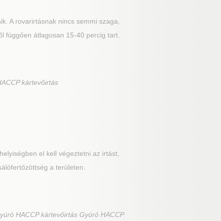
nik. A rovarirtásnak nincs semmi szaga,
ől függően átlagosan 15-40 percig tart.
HACCP kártevőirtás
lyiségben el kell végeztetni az irtást,
sálófertőzöttség a területen.
Gyúró HACCP kártevőirtás Gyúró HACCP