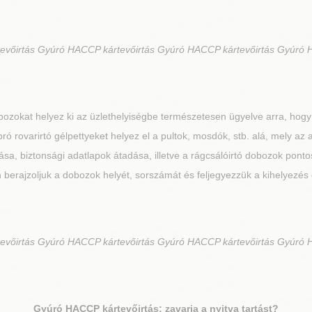
vőirtás Gyúró HACCP kártevőirtás Gyúró HACCP kártevőirtás Gyúró 
ozokat helyez ki az üzlethelyiségbe természetesen ügyelve arra, hogy
ró rovarirtó gélpettyeket helyez el a pultok, mosdók, stb. alá, mely az
a, biztonsági adatlapok átadása, illetve a rágcsálóirtó dobozok pontos
 berajzoljuk a dobozok helyét, sorszámát és feljegyezzük a kihelyezés
vőirtás Gyúró HACCP kártevőirtás Gyúró HACCP kártevőirtás Gyúró 
Gyúró
HACCP kártevőirtás: zavarja a nyitva tartást?