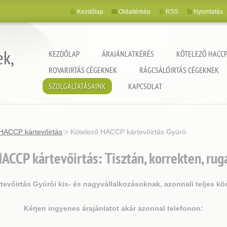
Kezdőlap
Oldaltérkép
RSS
Nyomtatás
ek,
KEZDŐLAP
ÁRAJÁNLATKÉRÉS
KÖTELEZŐ HACCP
ROVARIRTÁS CÉGEKNEK
RÁGCSÁLÓIRTÁS CÉGEKNEK
SZOLGÁLTATÁSAINK
KAPCSOLAT
HACCP kártevőirtás
>
Kötelező HACCP kártevőirtás Gyúró
ACCP kártevőirtás: Tisztán, korrekten, ru
vőirtás Gyúrói kis- és nagyvállalkozásoknak, azonnali teljes k
Kérjen ingyenes árajánlatot akár azonnal telefonon: