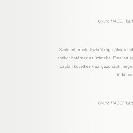
Gyúró
HACCP kárte
Szakemberünk diszkrét rágcsálóirtó dob
amikor betérnek az üzletébe. Emellett ap
Ezután következik az igazolások megírás
térképen
Gyúró
HACCP kárte