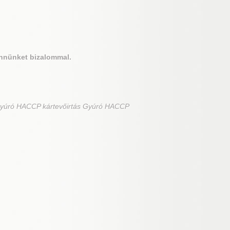
nnünket bizalommal.
Gyúró HACCP kártevőirtás Gyúró HACCP