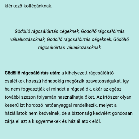
kiérkező kollégánknak.
Gödöllő
rágcsálóirtás cégeknek, Gödöllő rágcsálóirtás
vállalkozásoknak, Gödöllő rágcsálóirtás cégeknek, Gödöllő
rágcsálóirtás vállalkozásoknak
Gödöllő
rágcsálóirtás után:
a kihelyezett rágcsálóirtó
csalétkek hosszú hónapokig megőrzik szavatosságukat, így
ha nem fogyasztják el mindet a rágcsálók, akár az egész
további szezon folyamán használhatja őket. Az irtószer olyan
keserű ízt hordozó hatóanyaggal rendelkezik, melyet a
háziállatok nem kedvelnek, de a biztonság kedvéért gondosan
zárja el azt a kisgyermekek és háziállatok elől.