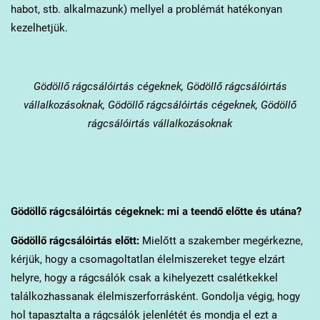
habot, stb. alkalmazunk) mellyel a problémát hatékonyan
kezelhetjük.
Gödöllő
rágcsálóirtás cégeknek, Gödöllő rágcsálóirtás
vállalkozásoknak, Gödöllő rágcsálóirtás cégeknek, Gödöllő
rágcsálóirtás vállalkozásoknak
Gödöllő
rágcsálóirtás cégeknek: mi a teendő előtte és utána?
Gödöllő
rágcsálóirtás előtt:
Mielőtt a szakember megérkezne,
kérjük, hogy a csomagoltatlan élelmiszereket tegye elzárt
helyre, hogy a rágcsálók csak a kihelyezett csalétkekkel
találkozhassanak élelmiszerforrásként. Gondolja végig, hogy
hol tapasztalta a rágcsálók jelenlétét és mondja el ezt a