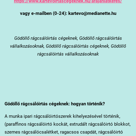
https://www.kartevoirtascegeknek.hu/arajanlatkeres/
vagy e-mailben (0-24): kartevo@medianette.hu
Gödöllő
rágcsálóirtás cégeknek, Gödöllő rágcsálóirtás
vállalkozásoknak, Gödöllő rágcsálóirtás cégeknek, Gödöllő
rágcsálóirtás vállalkozásoknak
Gödöllő
rágcsálóirtás cégeknek: hogyan történik?
A munka ipari rágcsálóirtószerek kihelyezésével történik,
(paraffinos rágcsálóirtó kockát, extrudált rágcsálóirtó blokkot,
szemes rágcsálócsalétket, ragacsos csapdát, rágcsálóirtó