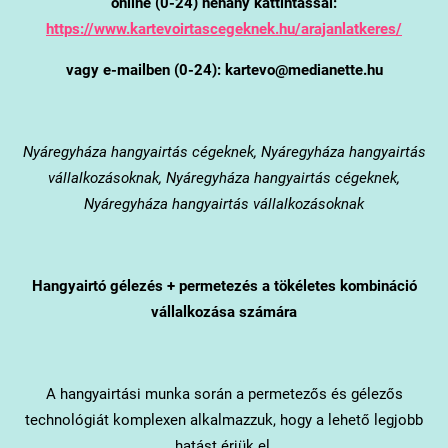
online (0-24) néhány kattintással:
https://www.kartevoirtascegeknek.hu/arajanlatkeres/
vagy e-mailben (0-24): kartevo@medianette.hu
Nyáregyháza
hangyairtás cégeknek, Nyáregyháza hangyairtás
vállalkozásoknak, Nyáregyháza hangyairtás cégeknek,
Nyáregyháza hangyairtás vállalkozásoknak
Hangyairtó gélezés + permetezés a tökéletes kombináció
vállalkozása számára
A hangyairtási munka során a permetezős és gélezős
technológiát komplexen alkalmazzuk, hogy a lehető legjobb
hatást érjük el.