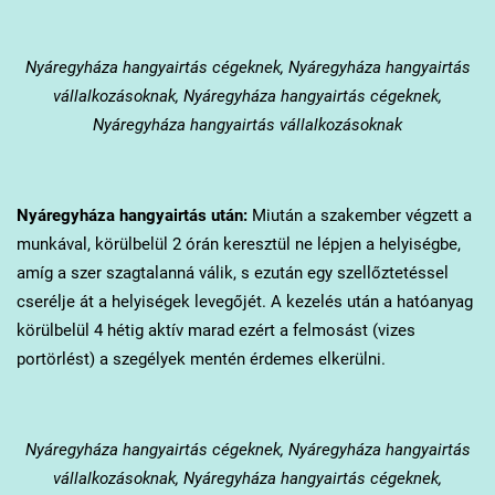
Nyáregyháza
hangyairtás cégeknek, Nyáregyháza hangyairtás
vállalkozásoknak, Nyáregyháza hangyairtás cégeknek,
Nyáregyháza hangyairtás vállalkozásoknak
Nyáregyháza
hangyairtás után:
Miután a szakember végzett a
munkával, körülbelül 2 órán keresztül ne lépjen a helyiségbe,
amíg a szer szagtalanná válik, s ezután egy szellőztetéssel
cserélje át a helyiségek levegőjét. A kezelés után a hatóanyag
körülbelül 4 hétig aktív marad ezért a felmosást (vizes
portörlést) a szegélyek mentén érdemes elkerülni.
Nyáregyháza
hangyairtás cégeknek, Nyáregyháza hangyairtás
vállalkozásoknak, Nyáregyháza hangyairtás cégeknek,