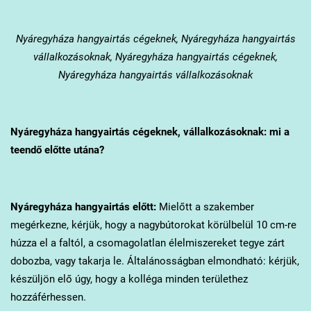
Nyáregyháza
hangyairtás cégeknek, Nyáregyháza hangyairtás
vállalkozásoknak, Nyáregyháza hangyairtás cégeknek,
Nyáregyháza hangyairtás vállalkozásoknak
Nyáregyháza
hangyairtás cégeknek, vállalkozásoknak: mi a
teendő előtte utána?
Nyáregyháza
hangyairtás előtt:
Mielőtt a szakember
megérkezne, kérjük, hogy a nagybútorokat körülbelül 10 cm-re
húzza el a faltól, a csomagolatlan élelmiszereket tegye zárt
dobozba, vagy takarja le. Általánosságban elmondható: kérjük,
készüljön elő úgy, hogy a kolléga minden területhez
hozzáférhessen.