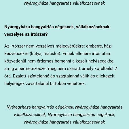
Nyáregyháza hangyairtás vállalkozásoknak
Nyáregyháza
hangyairtás cégeknek, vállalkozásoknak:
veszélyes az irtószer?
Az irtószer nem veszélyes melegvérűekre: emberre, házi
kedvencekre (kutya, macska). Ennek ellenére irtás után
közvetlenül nem érdemes bemenni a kezelt helyiségekbe,
amíg a permetezőszer meg nem szárad, amely körülbelül 2
óra. Ezalatt színtelenné és szagtalanná válik és a lekezelt
helyiségek zavartalanul birtokba vehetőek.
Nyáregyháza
hangyairtás cégeknek, Nyáregyháza hangyairtás
vállalkozásoknak, Nyáregyháza hangyairtás cégeknek,
Nyáregyháza hangyairtás vállalkozásoknak