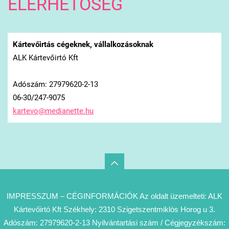
ELÉRHETŐSÉG
Kártevőirtás cégeknek, vállalkozásoknak
ALK Kártevőirtó Kft
Adószám: 27979620-2-13
06-30/247-9075
kartevo@
medianet
te.hu
IMPRESSZUM – CÉGINFORMÁCIÓK Az oldalt üzemelteti: ALK
Kártevőirtó Kft Székhely: 2310 Szigetszentmiklós Horog u 3.
Adószám: 27979620-2-13 Nyilvántartási szám / Cégjegyzékszám: