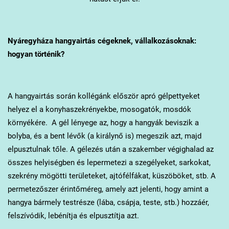
Nyáregyháza
hangyairtás cégeknek, vállalkozásoknak:
hogyan történik?
A hangyairtás során kollégánk először apró gélpettyeket
helyez el a konyhaszekrényekbe, mosogatók, mosdók
környékére. A gél lényege az, hogy a hangyák beviszik a
bolyba, és a bent lévők (a királynő is) megeszik azt, majd
elpusztulnak tőle. A gélezés után a szakember végighalad az
összes helyiségben és lepermetezi a szegélyeket, sarkokat,
szekrény mögötti területeket, ajtófélfákat, küszöböket, stb. A
permetezőszer érintőméreg, amely azt jelenti, hogy amint a
hangya bármely testrésze (lába, csápja, teste, stb.) hozzáér,
felszívódik, lebénítja és elpusztítja azt.