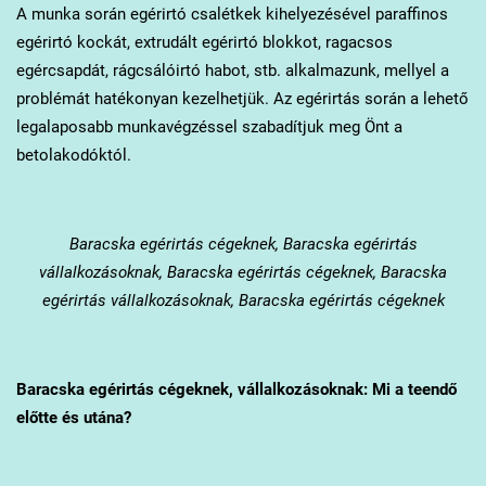
A munka során egérirtó csalétkek kihelyezésével paraffinos
egérirtó kockát, extrudált egérirtó blokkot, ragacsos
egércsapdát, rágcsálóirtó habot, stb. alkalmazunk, mellyel a
problémát hatékonyan kezelhetjük. Az egérirtás során a lehető
legalaposabb munkavégzéssel szabadítjuk meg Önt a
betolakodóktól.
Baracska
egérirtás cégeknek, Baracska egérirtás
vállalkozásoknak, Baracska egérirtás cégeknek, Baracska
egérirtás vállalkozásoknak, Baracska egérirtás cégeknek
Baracska
egérirtás cégeknek, vállalkozásoknak: Mi a teendő
előtte és utána?