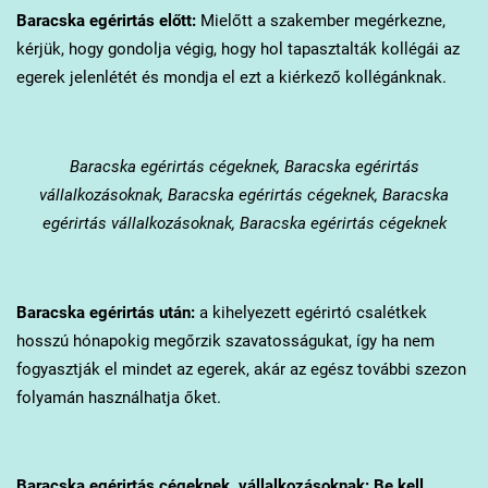
Baracska
egérirtás előtt:
Mielőtt a szakember megérkezne,
kérjük, hogy gondolja végig, hogy hol tapasztalták kollégái az
egerek jelenlétét és mondja el ezt a kiérkező kollégánknak.
Baracska
egérirtás cégeknek, Baracska egérirtás
vállalkozásoknak, Baracska egérirtás cégeknek, Baracska
egérirtás vállalkozásoknak, Baracska egérirtás cégeknek
Baracska
egérirtás után:
a kihelyezett egérirtó csalétkek
hosszú hónapokig megőrzik szavatosságukat, így ha nem
fogyasztják el mindet az egerek, akár az egész további szezon
folyamán használhatja őket.
Baracska
egérirtás cégeknek, vállalkozásoknak: Be kell