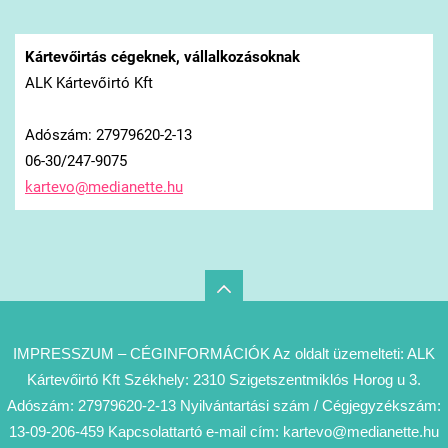
Kártevőirtás cégeknek, vállalkozásoknak
ALK Kártevőirtó Kft
Adószám: 27979620-2-13
06-30/247-9075
kartevo@
medianet
te.hu
IMPRESSZUM – CÉGINFORMÁCIÓK Az oldalt üzemelteti: ALK
Kártevőirtó Kft Székhely: 2310 Szigetszentmiklós Horog u 3.
Adószám: 27979620-2-13 Nyilvántartási szám / Cégjegyzékszám:
13-09-206-459 Kapcsolattartó e-mail cím: kartevo@medianette.hu