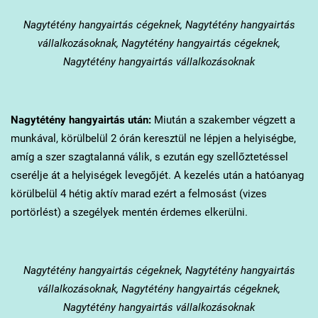
Nagytétény
hangyairtás cégeknek, Nagytétény hangyairtás
vállalkozásoknak, Nagytétény hangyairtás cégeknek,
Nagytétény hangyairtás vállalkozásoknak
Nagytétény
hangyairtás után:
Miután a szakember végzett a
munkával, körülbelül 2 órán keresztül ne lépjen a helyiségbe,
amíg a szer szagtalanná válik, s ezután egy szellőztetéssel
cserélje át a helyiségek levegőjét. A kezelés után a hatóanyag
körülbelül 4 hétig aktív marad ezért a felmosást (vizes
portörlést) a szegélyek mentén érdemes elkerülni.
Nagytétény
hangyairtás cégeknek, Nagytétény hangyairtás
vállalkozásoknak, Nagytétény hangyairtás cégeknek,
Nagytétény hangyairtás vállalkozásoknak