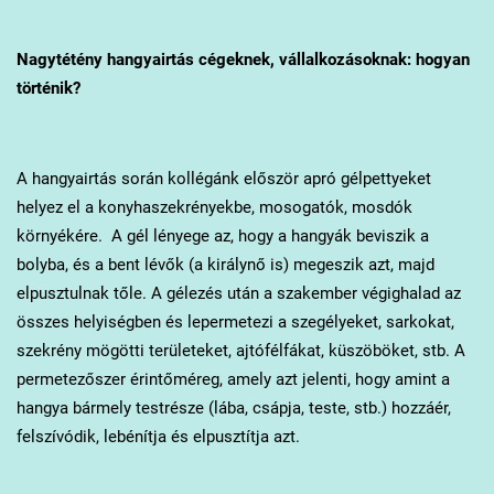
Nagytétény
hangyairtás cégeknek, vállalkozásoknak: hogyan
történik?
A hangyairtás során kollégánk először apró gélpettyeket
helyez el a konyhaszekrényekbe, mosogatók, mosdók
környékére. A gél lényege az, hogy a hangyák beviszik a
bolyba, és a bent lévők (a királynő is) megeszik azt, majd
elpusztulnak tőle. A gélezés után a szakember végighalad az
összes helyiségben és lepermetezi a szegélyeket, sarkokat,
szekrény mögötti területeket, ajtófélfákat, küszöböket, stb. A
permetezőszer érintőméreg, amely azt jelenti, hogy amint a
hangya bármely testrésze (lába, csápja, teste, stb.) hozzáér,
felszívódik, lebénítja és elpusztítja azt.