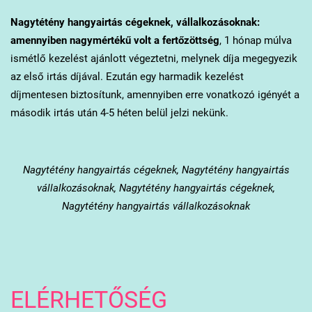
Nagytétény
hangyairtás cégeknek, vállalkozásoknak:
amennyiben nagymértékű volt a fertőzöttség
, 1 hónap múlva
ismétlő kezelést ajánlott végeztetni, melynek díja megegyezik
az első irtás díjával. Ezután egy harmadik kezelést
díjmentesen biztosítunk, amennyiben erre vonatkozó igényét a
második irtás után 4-5 héten belül jelzi nekünk.
Nagytétény
hangyairtás cégeknek, Nagytétény hangyairtás
vállalkozásoknak, Nagytétény hangyairtás cégeknek,
Nagytétény hangyairtás vállalkozásoknak
ELÉRHETŐSÉG