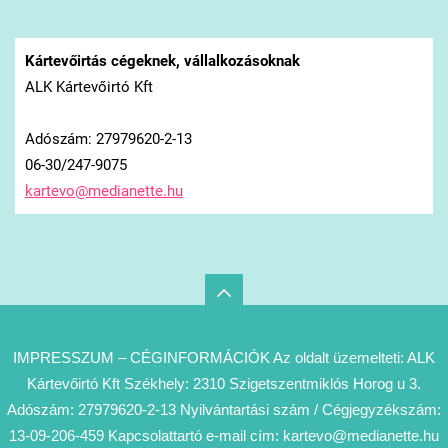
Kártevőirtás cégeknek, vállalkozásoknak
ALK Kártevőirtó Kft
Adószám: 27979620-2-13
06-30/247-9075
kartevo@
medianet
te.hu
IMPRESSZUM – CÉGINFORMÁCIÓK Az oldalt üzemelteti: ALK
Kártevőirtó Kft Székhely: 2310 Szigetszentmiklós Horog u 3.
Adószám: 27979620-2-13 Nyilvántartási szám / Cégjegyzékszám:
13-09-206-459 Kapcsolattartó e-mail cím: kartevo@medianette.hu