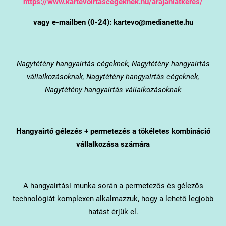
https://www.kartevoirtascegeknek.hu/arajanlatkeres/
vagy e-mailben (0-24): kartevo@medianette.hu
Nagytétény
hangyairtás cégeknek, Nagytétény hangyairtás
vállalkozásoknak, Nagytétény hangyairtás cégeknek,
Nagytétény hangyairtás vállalkozásoknak
Hangyairtó gélezés + permetezés a tökéletes kombináció
vállalkozása számára
A hangyairtási munka során a permetezős és gélezős
technológiát komplexen alkalmazzuk, hogy a lehető legjobb
hatást érjük el.