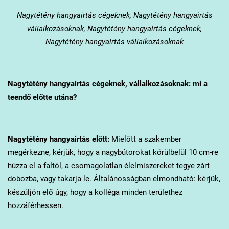
Nagytétény
hangyairtás cégeknek, Nagytétény hangyairtás
vállalkozásoknak, Nagytétény hangyairtás cégeknek,
Nagytétény hangyairtás vállalkozásoknak
Nagytétény
hangyairtás cégeknek, vállalkozásoknak: mi a
teendő előtte utána?
Nagytétény
hangyairtás előtt:
Mielőtt a szakember
megérkezne, kérjük, hogy a nagybútorokat körülbelül 10 cm-re
húzza el a faltól, a csomagolatlan élelmiszereket tegye zárt
dobozba, vagy takarja le. Általánosságban elmondható: kérjük,
készüljön elő úgy, hogy a kolléga minden területhez
hozzáférhessen.