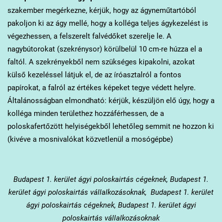
szakember megérkezne, kérjük, hogy az ágyneműtartóból
pakoljon ki az ágy mellé, hogy a kolléga teljes ágykezelést is
végezhessen, a felszerelt falvédőket szerelje le. A
nagybútorokat (szekrénysor) körülbelül 10 cm-re húzza el a
faltól. A szekrényekből nem szükséges kipakolni, azokat
külső kezeléssel látjuk el, de az íróasztalról a fontos
papírokat, a falról az értékes képeket tegye védett helyre.
Általánosságban elmondható: kérjük, készüljön elő úgy, hogy a
kolléga minden területhez hozzáférhessen, de a
poloskafertőzött helyiségekből lehetőleg semmit ne hozzon ki
(kivéve a mosnivalókat közvetlenül a mosógépbe)
Budapest 1. kerület
ágyi poloskairtás cégeknek, Budapest 1.
kerület ágyi poloskairtás vállalkozásoknak, Budapest 1. kerület
ágyi poloskairtás cégeknek, Budapest 1. kerület ágyi
poloskairtás vállalkozásoknak