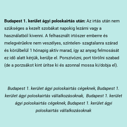
Budapest 1. kerület
ágyi poloskairtás után:
Az irtás után nem
szükséges a kezelt szobákat napokig lezárni vagy a
használatból kivenni. A felhasznált irtószer emberre és
melegvérűekre nem veszélyes, színtelen- szagtalanra szárad
és körülbelül 1 hónapig aktív marad, így az anyag felmosását
ez idő alatt kérjük, kerülje el. Porszívózni, port törölni szabad
(de a porzsákot kint ürítse ki és azonnal mossa ki/dobja el).
Budapest 1. kerület
ágyi poloskairtás cégeknek, Budapest 1.
kerület ágyi poloskairtás vállalkozásoknak, Budapest 1. kerület
ágyi poloskairtás cégeknek, Budapest 1. kerület ágyi
poloskairtás vállalkozásoknak