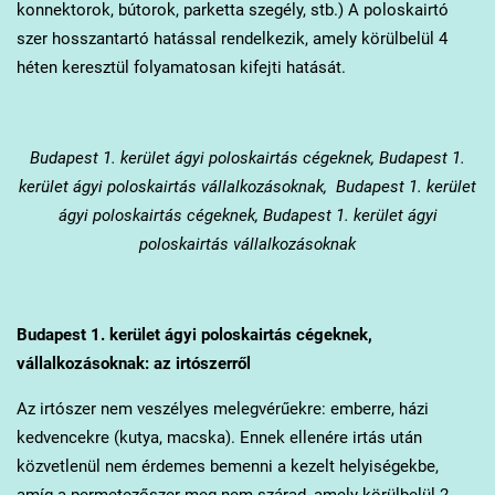
konnektorok, bútorok, parketta szegély, stb.) A poloskairtó
szer hosszantartó hatással rendelkezik, amely körülbelül 4
héten keresztül folyamatosan kifejti hatását.
Budapest 1. kerület
ágyi poloskairtás cégeknek, Budapest 1.
kerület ágyi poloskairtás vállalkozásoknak, Budapest 1. kerület
ágyi poloskairtás cégeknek, Budapest 1. kerület ágyi
poloskairtás vállalkozásoknak
Budapest 1. kerület
ágyi poloskairtás cégeknek,
vállalkozásoknak: az irtószerről
Az irtószer nem veszélyes melegvérűekre: emberre, házi
kedvencekre (kutya, macska). Ennek ellenére irtás után
közvetlenül nem érdemes bemenni a kezelt helyiségekbe,
amíg a permetezőszer meg nem szárad, amely körülbelül 2