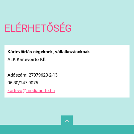
ELÉRHETŐSÉG
Kártevőirtás cégeknek, vállalkozásoknak
ALK Kártevőirtó Kft
Adószám: 27979620-2-13
06-30/247-9075
kartevo@
medianet
te.hu