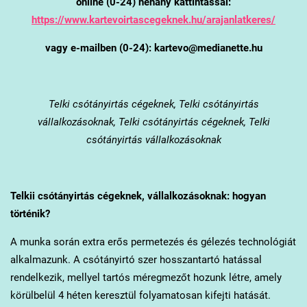
online (0-24) néhány kattintással:
https://www.kartevoirtascegeknek.hu/arajanlatkeres/
vagy e-mailben (0-24): kartevo@medianette.hu
Telki
csótányirtás cégeknek, Telki csótányirtás
vállalkozásoknak, Telki csótányirtás cégeknek, Telki
csótányirtás vállalkozásoknak
Telki
i csótányirtás cégeknek, vállalkozásoknak: hogyan
történik?
A munka során extra erős permetezés és gélezés technológiát
alkalmazunk. A csótányirtó szer hosszantartó hatással
rendelkezik, mellyel tartós méregmezőt hozunk létre, amely
körülbelül 4 héten keresztül folyamatosan kifejti hatását.