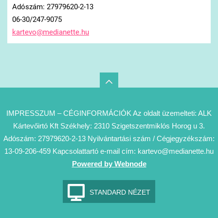
Adószám: 27979620-2-13
06-30/247-9075
kartevo@
medianet
te.hu
IMPRESSZUM – CÉGINFORMÁCIÓK Az oldalt üzemelteti: ALK
Kártevőirtó Kft Székhely: 2310 Szigetszentmiklós Horog u 3.
Adószám: 27979620-2-13 Nyilvántartási szám / Cégjegyzékszám:
13-09-206-459 Kapcsolattartó e-mail cím: kartevo@medianette.hu
Powered by Webnode
STANDARD NÉZET