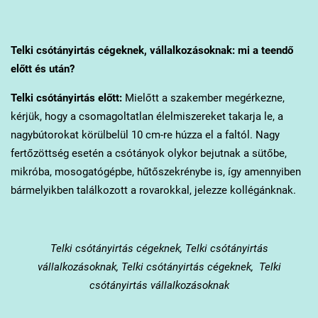
Telki
csótányirtás cégeknek, vállalkozásoknak: mi a teendő
előtt és után?
Telki
csótányirtás előtt:
Mielőtt a szakember megérkezne,
kérjük, hogy a csomagoltatlan élelmiszereket takarja le, a
nagybútorokat körülbelül 10 cm-re húzza el a faltól. Nagy
fertőzöttség esetén a csótányok olykor bejutnak a sütőbe,
mikróba, mosogatógépbe, hűtőszekrénybe is, így amennyiben
bármelyikben találkozott a rovarokkal, jelezze kollégánknak.
Telki
csótányirtás cégeknek, Telki csótányirtás
vállalkozásoknak, Telki csótányirtás cégeknek, Telki
csótányirtás vállalkozásoknak