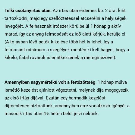
Telki
csótányirtás után:
Az irtás után érdemes kb. 2 órát kint
tartózkodni, majd egy szellőztetéssel átcserélni a helyiségek
levegőjét. A felhasznált irtószer körülbelül 1 hónapig aktív
marad, így az anyag felmosását ez idő alatt kérjük, kerülje el.
(A tojásban lévő peték kikelése több hét is lehet, így a
felmosást minimum a szegélyek mentén ki kell hagyni, hogy a
kikelő, fiatal rovarok is érintkezzenek a méregmezővel).
Amennyiben nagymértékű volt a fertőzöttség
, 1 hónap múlva
ismétlő kezelést ajánlott végeztetni, melynek díja megegyezik
az első irtás díjával. Ezután egy harmadik kezelést
díjmentesen biztosítunk, amennyiben erre vonatkozó igényét a
második irtás után 4-5 héten belül jelzi nekünk.