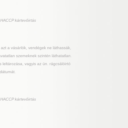
 HACCP kártevőirtás
 azt a vásárlók, vendégek ne láthassák,
 avatatlan szemeknek szintén láthatatlan.
 leltározása, vagyis az ún. rágcsálóirtó
 dátumát.
 HACCP kártevőirtás