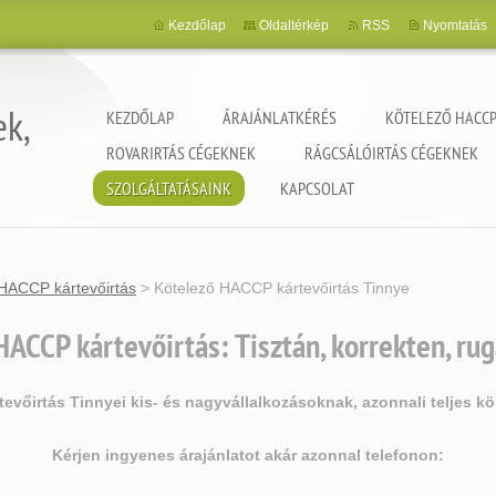
Kezdőlap
Oldaltérkép
RSS
Nyomtatás
ek,
KEZDŐLAP
ÁRAJÁNLATKÉRÉS
KÖTELEZŐ HACCP
ROVARIRTÁS CÉGEKNEK
RÁGCSÁLÓIRTÁS CÉGEKNEK
SZOLGÁLTATÁSAINK
KAPCSOLAT
HACCP kártevőirtás
>
Kötelező HACCP kártevőirtás Tinnye
ACCP kártevőirtás: Tisztán, korrekten, ru
vőirtás Tinnyei kis- és nagyvállalkozásoknak, azonnali teljes k
Kérjen ingyenes árajánlatot akár azonnal telefonon: