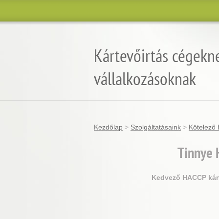
Kártevőirtás cégekn
vállalkozásoknak
Kezdőlap
>
Szolgáltatásaink
>
Kötelező 
Tinnye
H
Kedvező HACCP kárte