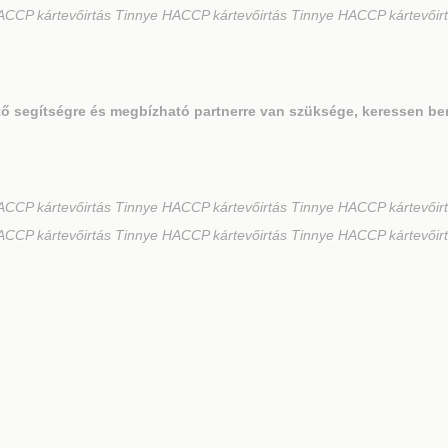
CCP kártevőirtás Tinnye HACCP kártevőirtás Tinnye HACCP kártevőir
ő segítségre és megbízható partnerre van szüksége, keressen be
CCP kártevőirtás Tinnye HACCP kártevőirtás Tinnye HACCP kártevőirt
CCP kártevőirtás Tinnye HACCP kártevőirtás Tinnye HACCP kártevőir