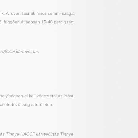
nik. A rovarirtásnak nincs semmi szaga,
ől függően átlagosan 15-40 percig tart.
 HACCP kártevőirtás
lyiségben el kell végeztetni az irtást,
sálófertőzöttség a területen.
ás Tinnye HACCP kártevőirtás Tinnye