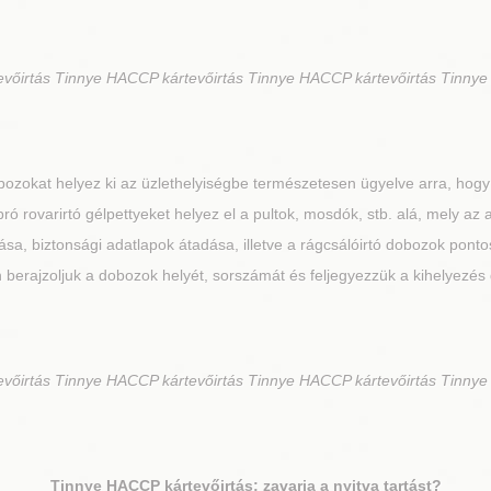
őirtás Tinnye HACCP kártevőirtás Tinnye HACCP kártevőirtás Tinnye
ozokat helyez ki az üzlethelyiségbe természetesen ügyelve arra, hogy
ró rovarirtó gélpettyeket helyez el a pultok, mosdók, stb. alá, mely az
a, biztonsági adatlapok átadása, illetve a rágcsálóirtó dobozok pontos
 berajzoljuk a dobozok helyét, sorszámát és feljegyezzük a kihelyezés
őirtás Tinnye HACCP kártevőirtás Tinnye HACCP kártevőirtás Tinnye
Tinnye
HACCP kártevőirtás: zavarja a nyitva tartást?