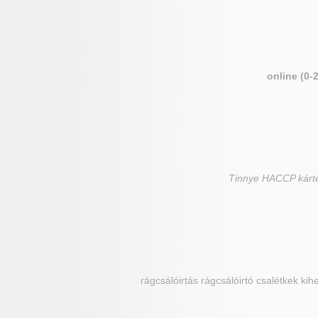
online (0-
Tinnye
HACCP kártev
rágcsálóirtás rágcsálóirtó csalétkek kih