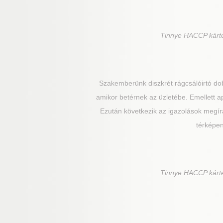
Tinnye
HACCP kártev
Szakemberünk diszkrét rágcsálóirtó dob
amikor betérnek az üzletébe. Emellett ap
Ezután következik az igazolások megírás
térképen
Tinnye
HACCP kártev