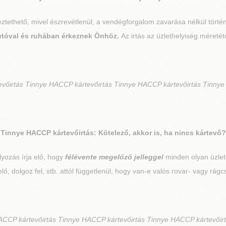
égeztethető, mivel észrevétlenül, a vendégforgalom zavarása nélkül törté
 autóval és ruhában érkeznek Önhöz.
Az irtás az üzlethelyiség méretét
őirtás Tinnye HACCP kártevőirtás Tinnye HACCP kártevőirtás Tinnye
Tinnye
HACCP kártevőirtás: Kötelező, akkor is, ha nincs kártevő?
yozás írja elő, hogy
félévente megelőző jelleggel
minden olyan üzlethe
t elő, dolgoz fel, stb. attól függetlenül, hogy van-e valós rovar- vagy rágc
CCP kártevőirtás Tinnye HACCP kártevőirtás Tinnye HACCP kártevőirt