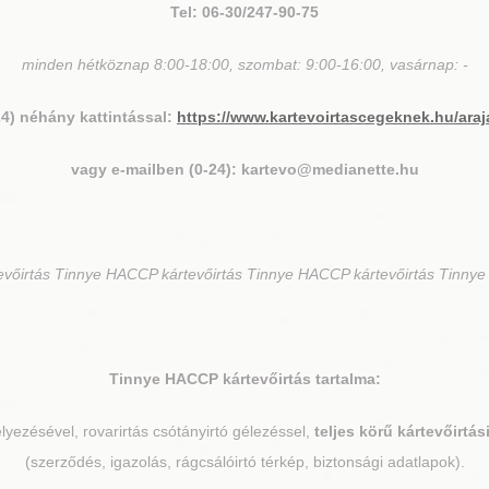
Tel: 06-30/247-90-75
minden hétköznap 8:00-18:00, szombat: 9:00-16:00, vasárnap: -
24) néhány kattintással:
https://www.kartevoirtascegeknek.hu/araj
vagy e-mailben (0-24): kartevo@medianette.hu
őirtás Tinnye HACCP kártevőirtás Tinnye HACCP kártevőirtás Tinnye
Tinnye
HACCP kártevőirtás tartalma:
elyezésével, rovarirtás csótányirtó gélezéssel,
teljes körű kártevőirtá
(szerződés, igazolás, rágcsálóirtó térkép, biztonsági adatlapok).