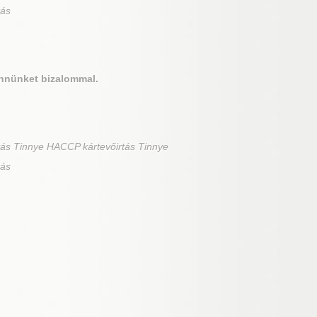
tás
nnünket bizalommal.
ás Tinnye HACCP kártevőirtás Tinnye
tás