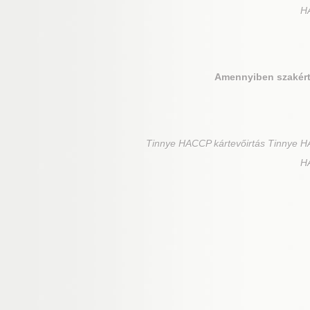
HA
Amennyiben szakért
Tinnye
HACCP kártevőirtás Tinnye HA
HA