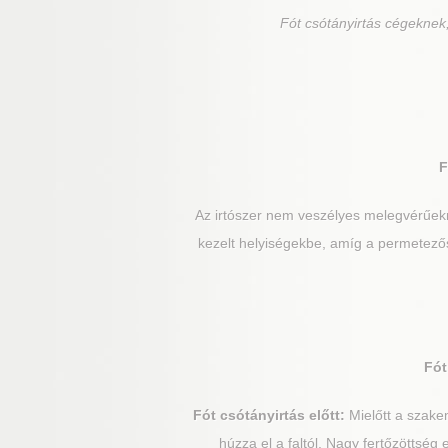
Fót
csótányirtás cégeknek,
F
Az irtószer nem veszélyes melegvérűek
kezelt helyiségekbe, amíg a permetezős
Fót
Fót
csótányirtás előtt:
Mielőtt a szake
húzza el a faltól. Nagy fertőzöttsé