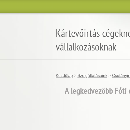
Kártevőirtás cégekn
vállalkozásoknak
Kezdőlap
>
Szolgáltatásaink
>
Csótányir
A legkedvezőbb Fóti 