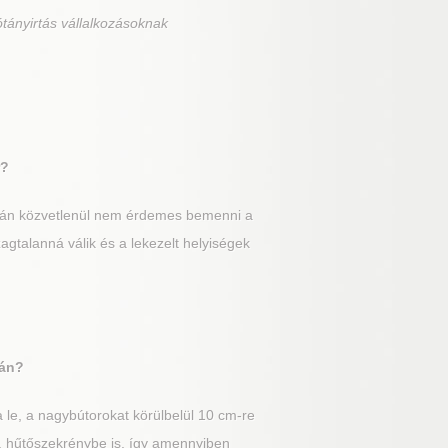
tányirtás vállalkozásoknak
r?
után közvetlenül nem érdemes bemenni a
gtalanná válik és a lekezelt helyiségek
tán?
 le, a nagybútorokat körülbelül 10 cm-re
e, hűtőszekrénybe is, így amennyiben