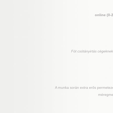
online (0-
Fót
csótányirtás cégeknek,
A munka során extra erős permetezés
méregmező