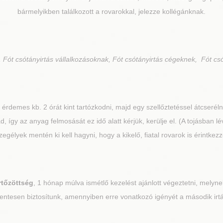
bármelyikben találkozott a rovarokkal, jelezze kollégánknak.
 Fót csótányirtás vállalkozásoknak, Fót csótányirtás cégeknek, Fót csó
 érdemes kb. 2 órát kint tartózkodni, majd egy szellőztetéssel átcserélni
, így az anyag felmosását ez idő alatt kérjük, kerülje el. (A tojásban lé
gélyek mentén ki kell hagyni, hogy a kikelő, fiatal rovarok is érintk
rtőzöttség
, 1 hónap múlva ismétlő kezelést ajánlott végeztetni, melynek
ntesen biztosítunk, amennyiben erre vonatkozó igényét a második irtás