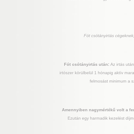
Fót
csótányirtás cégeknek,
Fót
csótányirtás után:
Az irtás után
irtószer körülbelül 1 hónapig aktív marad
felmosást minimum a sze
Amennyiben nagymértékű volt a fe
Ezután egy harmadik kezelést díjme