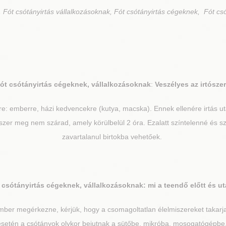
 Fót csótányirtás vállalkozásoknak, Fót csótányirtás cégeknek, Fót csó
ót
csótányirtás cégeknek, vállalkozásoknak
:
Veszélyes az irtósze
re: emberre, házi kedvencekre (kutya, macska). Ennek ellenére irtás 
zer meg nem szárad, amely körülbelül 2 óra. Ezalatt színtelenné és sza
zavartalanul birtokba vehetőek.
csótányirtás cégeknek, vállalkozásoknak: mi a teendő előtt és u
mber megérkezne, kérjük, hogy a csomagoltatlan élelmiszereket takarja
g esetén a csótányok olykor bejutnak a sütőbe, mikróba, mosogatógépb