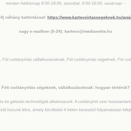
minden hétköznap 8:00-18:00, szombat: 9:00-16:00, vasárnap: -
24) néhány kattintással:
https://www.kartevoirtascegeknek.hu/araj
vagy e-mailben (0-24): kartevo@medianette.hu
 Fót csótányirtás vállalkozásoknak, Fót csótányirtás cégeknek, Fót csó
Fót
i csótányirtás cégeknek, vállalkozásoknak: hogyan történik?
 és gélezés technológiát alkalmazunk. A csótányirtó szer hosszantartó 
t hozunk létre, amely körülbelül 4 héten keresztül folyamatosan kifejt