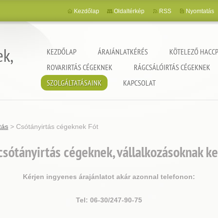
Kezdőlap
Oldaltérkép
RSS
Nyomtatás
ek,
KEZDŐLAP
ÁRAJÁNLATKÉRÉS
KÖTELEZŐ HACCP
ROVARIRTÁS CÉGEKNEK
RÁGCSÁLÓIRTÁS CÉGEKNEK
SZOLGÁLTATÁSAINK
KAPCSOLAT
tás
>
Csótányirtás cégeknek Fót
csótányirtás cégeknek, vállalkozásoknak k
Kérjen ingyenes árajánlatot akár azonnal telefonon:
Tel: 06-30/247-90-75