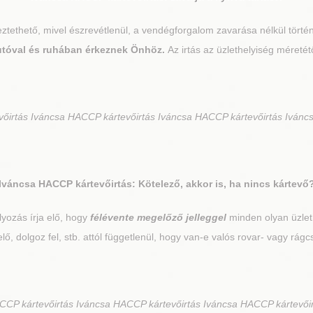
égeztethető, mivel észrevétlenül, a vendégforgalom zavarása nélkül törté
 autóval és ruhában érkeznek Önhöz.
Az irtás az üzlethelyiség méretét
irtás Iváncsa HACCP kártevőirtás Iváncsa HACCP kártevőirtás Ivánc
Iváncsa
HACCP kártevőirtás: Kötelező, akkor is, ha nincs kártevő
yozás írja elő, hogy
félévente megelőző jelleggel
minden olyan üzlethe
t elő, dolgoz fel, stb. attól függetlenül, hogy van-e valós rovar- vagy rágc
CP kártevőirtás Iváncsa HACCP kártevőirtás Iváncsa HACCP kártevőir