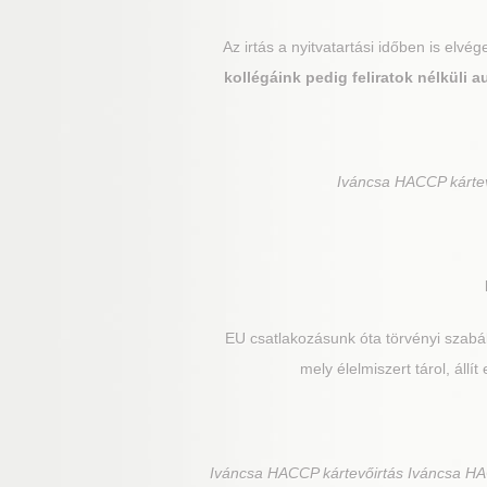
Az irtás a nyitvatartási időben is elv
kollégáink pedig feliratok nélküli
Iváncsa
HACCP kártevő
EU csatlakozásunk óta törvényi szabál
mely élelmiszert tárol, állí
Iváncsa
HACCP kártevőirtás Iváncsa HAC