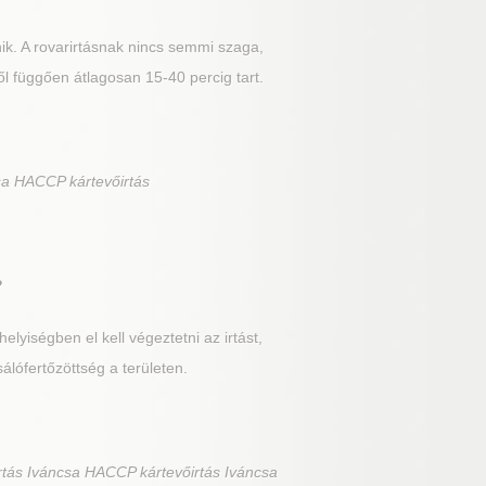
nik. A rovarirtásnak nincs semmi szaga,
ől függően átlagosan 15-40 percig tart.
sa HACCP kártevőirtás
?
lyiségben el kell végeztetni az irtást,
sálófertőzöttség a területen.
tás Iváncsa HACCP kártevőirtás Iváncsa