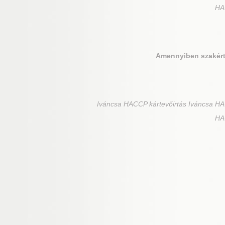
HAC
Amennyiben szakért
Iváncsa
HACCP kártevőirtás Iváncsa HAC
HAC