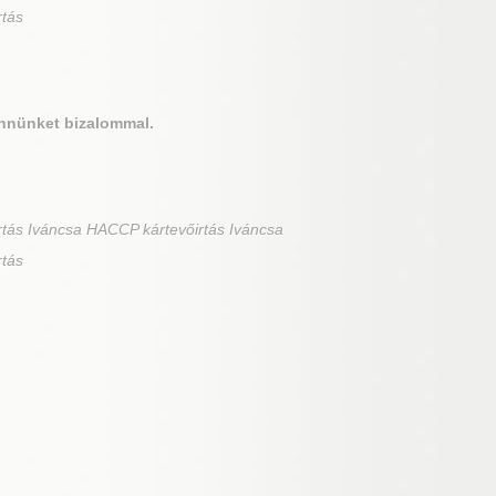
rtás
nnünket bizalommal.
tás Iváncsa HACCP kártevőirtás Iváncsa
rtás