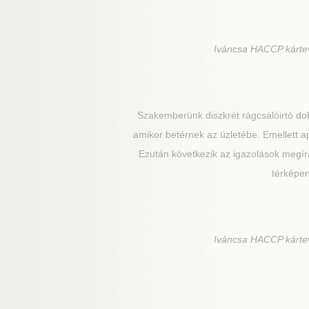
Iváncsa
HACCP kártevő
Szakemberünk diszkrét rágcsálóirtó dob
amikor betérnek az üzletébe. Emellett ap
Ezután következik az igazolások megírás
térképen
Iváncsa
HACCP kártevő