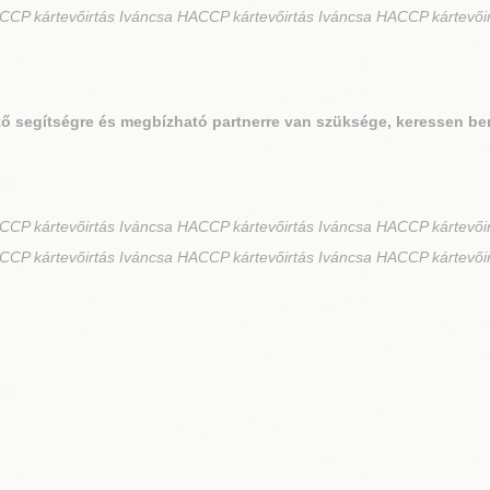
CP kártevőirtás Iváncsa HACCP kártevőirtás Iváncsa HACCP kártevői
ő segítségre és megbízható partnerre van szüksége, keressen be
CP kártevőirtás Iváncsa HACCP kártevőirtás Iváncsa HACCP kártevőir
CP kártevőirtás Iváncsa HACCP kártevőirtás Iváncsa HACCP kártevői