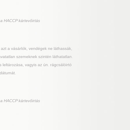
sa HACCP kártevőirtás
 azt a vásárlók, vendégek ne láthassák,
 avatatlan szemeknek szintén láthatatlan.
 leltározása, vagyis az ún. rágcsálóirtó
 dátumát.
sa HACCP kártevőirtás