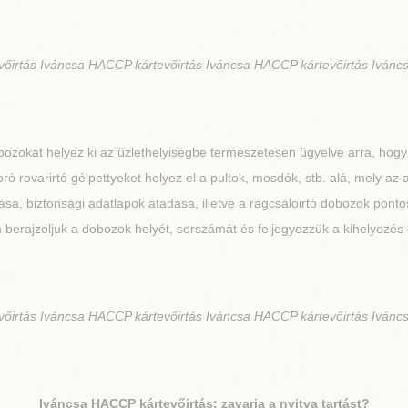
irtás Iváncsa HACCP kártevőirtás Iváncsa HACCP kártevőirtás Ivánc
ozokat helyez ki az üzlethelyiségbe természetesen ügyelve arra, hogy
ró rovarirtó gélpettyeket helyez el a pultok, mosdók, stb. alá, mely az
a, biztonsági adatlapok átadása, illetve a rágcsálóirtó dobozok pontos
 berajzoljuk a dobozok helyét, sorszámát és feljegyezzük a kihelyezés
irtás Iváncsa HACCP kártevőirtás Iváncsa HACCP kártevőirtás Ivánc
Iváncsa
HACCP kártevőirtás: zavarja a nyitva tartást?