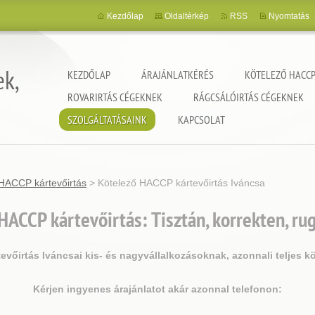
Kezdőlap
Oldaltérkép
RSS
Nyomtatás
ek,
KEZDŐLAP
ÁRAJÁNLATKÉRÉS
KÖTELEZŐ HACCP
ROVARIRTÁS CÉGEKNEK
RÁGCSÁLÓIRTÁS CÉGEKNEK
SZOLGÁLTATÁSAINK
KAPCSOLAT
HACCP kártevőirtás
>
Kötelező HACCP kártevőirtás Iváncsa
HACCP kártevőirtás: Tisztán, korrekten, r
vőirtás Iváncsai kis- és nagyvállalkozásoknak, azonnali teljes k
Kérjen ingyenes árajánlatot akár azonnal telefonon: