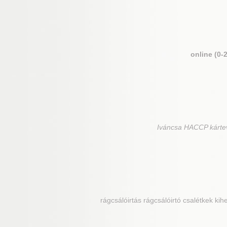
online (0-
Iváncsa
HACCP kártevő
rágcsálóirtás rágcsálóirtó csalétkek kih