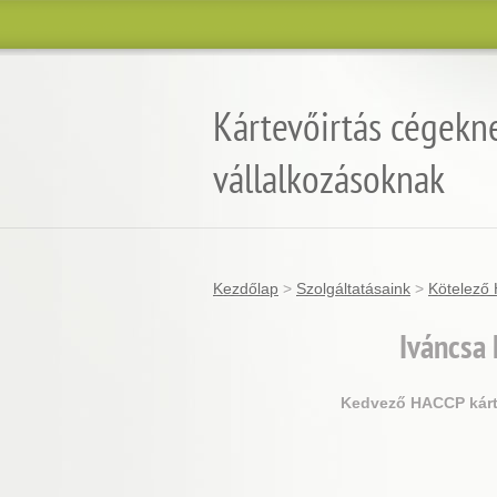
Kártevőirtás cégekn
vállalkozásoknak
Kezdőlap
>
Szolgáltatásaink
>
Kötelező 
Iváncsa
Kedvező HACCP kárte