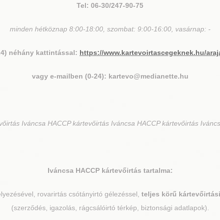
Tel: 06-30/247-90-75
minden hétköznap 8:00-18:00, szombat: 9:00-16:00, vasárnap: -
24) néhány kattintással:
https://www.kartevoirtascegeknek.hu/araj
vagy e-mailben (0-24): kartevo@medianette.hu
irtás Iváncsa HACCP kártevőirtás Iváncsa HACCP kártevőirtás Ivánc
Iváncsa
HACCP kártevőirtás tartalma:
elyezésével, rovarirtás csótányirtó gélezéssel,
teljes körű kártevőirtá
(szerződés, igazolás, rágcsálóirtó térkép, biztonsági adatlapok).