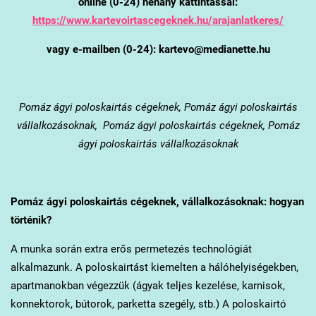
online (0-24) néhány kattintással:
https://www.kartevoirtascegeknek.hu/arajanlatkeres/
vagy e-mailben (0-24): kartevo@medianette.hu
Pomáz
ágyi poloskairtás cégeknek, Pomáz ágyi poloskairtás
vállalkozásoknak, Pomáz ágyi poloskairtás cégeknek, Pomáz
ágyi poloskairtás vállalkozásoknak
Pomáz
ágyi poloskairtás cégeknek, vállalkozásoknak: hogyan
történik?
A munka során extra erős permetezés technológiát
alkalmazunk. A poloskairtást kiemelten a hálóhelyiségekben,
apartmanokban végezzük (ágyak teljes kezelése, karnisok,
konnektorok, bútorok, parketta szegély, stb.) A poloskairtó