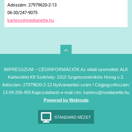
Adószám: 27979620-2-13
06-30/247-9075
kartevo@
medianet
te.hu
IMPRESSZUM – CÉGINFORMÁCIÓK Az oldalt üzemelteti: ALK
Kártevőirtó Kft Székhely: 2310 Szigetszentmiklós Horog u 3.
Adószám: 27979620-2-13 Nyilvántartási szám / Cégjegyzékszám:
13-09-206-459 Kapcsolattartó e-mail cím: kartevo@medianette.hu
Powered by Webnode
STANDARD NÉZET