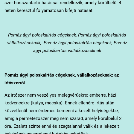
szer hosszantartó hatással rendelkezik, amely körülbelül 4
héten keresztül folyamatosan kifejti hatását.
Pomáz
ágyi poloskairtás cégeknek, Pomáz ágyi poloskairtás
vállalkozásoknak, Pomáz ágyi poloskairtás cégeknek, Pomáz
ágyi poloskairtás vállalkozásoknak
Pomáz
ágyi poloskairtás cégeknek, vállalkozásoknak: az
irtószerről
Az irtószer nem veszélyes melegvérűekre: emberre, házi
kedvencekre (kutya, macska). Ennek ellenére irtás után
közvetlenül nem érdemes bemenni a kezelt helyiségekbe,
amíg a permetezőszer meg nem szárad, amely körülbelül 2
óra. Ezalatt színtelenné és szagtalanná válik és a lekezelt
helyiségek zavartalanul birtokba vehetőek.