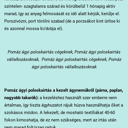
színtelen- szagtalanra szárad és körülbelül 1 hónapig aktív
marad, így az anyag felmosását ez idő alatt kérjük, kerülje el.
Porszívózni, port törölni szabad (de a porzsákot kint ürítse ki
és azonnal mossa ki/dobja el).
Pomáz
ágyi poloskairtás cégeknek, Pomáz ágyi poloskairtás
vállalkozásoknak, Pomáz ágyi poloskairtás cégeknek, Pomáz
ágyi poloskairtás vállalkozásoknak
Pomáz
ágyi poloskairtás a kezelt ágyneműkről (párna, paplan,
nagyobb takarók):
a kezeléshez használt szer emberre nem
ártalmas, így tiszta ágyhuzatot rájuk húzva használhatja őket a
szokásos módon. A lekezelt, de mosható textíliákat 40-60
fokon kimoshatja, de ez nem szükséges, mert az irtás után
nem marad folt/szag rajtuk.