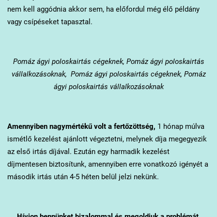
nem kell aggódnia akkor sem, ha előfordul még élő példány
vagy csípéseket tapasztal.
Pomáz
ágyi poloskairtás cégeknek, Pomáz ágyi poloskairtás
vállalkozásoknak, Pomáz ágyi poloskairtás cégeknek, Pomáz
ágyi poloskairtás vállalkozásoknak
Amennyiben nagymértékű volt a fertőzöttség,
1 hónap múlva
ismétlő kezelést ajánlott végeztetni, melynek díja megegyezik
az első irtás díjával. Ezután egy harmadik kezelést
díjmentesen biztosítunk, amennyiben erre vonatkozó igényét a
második irtás után 4-5 héten belül jelzi nekünk.
Hívjon bennünket bizalommal és megoldjuk a problémát.