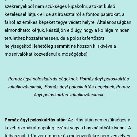
szekrényekből nem szükséges kipakolni, azokat külső
kezeléssel látjuk el, de az íróasztalról a fontos papírokat, a
falról az értékes képeket tegye védett helyre. Általánosságban
elmondható: kérjük, készüljön elő úgy, hogy a kolléga minden
területhez hozzáférhessen, de a poloskafertőzött
helyiségekből lehetőleg semmit ne hozzon ki (kivéve a
mosnivalókat közvetlenül a mosógépbe)
Pomáz
ágyi poloskairtás cégeknek, Pomáz ágyi poloskairtás
vállalkozásoknak, Pomáz ágyi poloskairtás cégeknek, Pomáz
ágyi poloskairtás vállalkozásoknak
Pomáz
ágyi poloskairtás után:
Az irtás után nem szükséges a
kezelt szobákat napokig lezárni vagy a használatból kivenni. A
felhasznált irtószer emberre és melegvérűekre nem veszélyes,