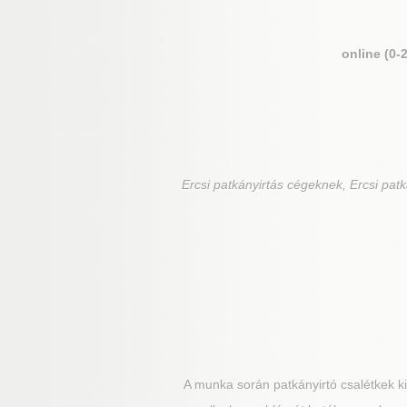
online (0-
Ercsi
patkányirtás cégeknek, Ercsi patká
A munka során patkányirtó csalétkek kih