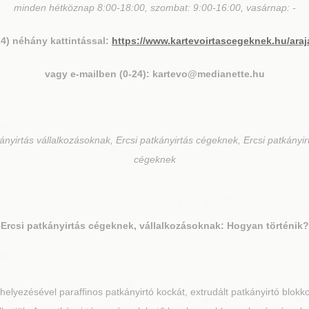
minden hétköznap 8:00-18:00, szombat: 9:00-16:00, vasárnap: -
24) néhány kattintással:
https://www.kartevoirtascegeknek.hu/araj
vagy e-mailben (0-24): kartevo@medianette.hu
nyirtás vállalkozásoknak, Ercsi patkányirtás cégeknek, Ercsi patkányir
cégeknek
Ercsi
patkányirtás cégeknek, vállalkozásoknak: Hogyan történik?
elyezésével paraffinos patkányirtó kockát, extrudált patkányirtó blokko