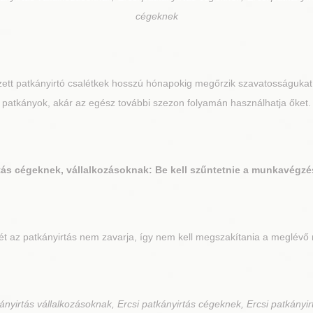
cégeknek
zett patkányirtó csalétkek hosszú hónapokig megőrzik szavatosságukat,
patkányok, akár az egész további szezon folyamán használhatja őket.
ás cégeknek, vállalkozásoknak: Be kell szűntetnie a munkavégzést
az patkányirtás nem zavarja, így nem kell megszakítania a meglévő m
nyirtás vállalkozásoknak, Ercsi patkányirtás cégeknek, Ercsi patkányir