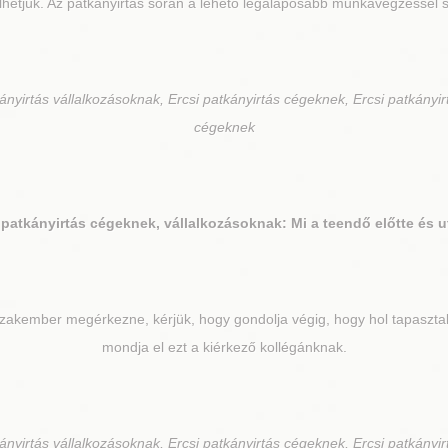
lhetjük. Az patkányirtás során a lehető legalaposabb munkavégzéssel s
nyirtás vállalkozásoknak, Ercsi patkányirtás cégeknek, Ercsi patkányir
cégeknek
patkányirtás cégeknek, vállalkozásoknak: Mi a teendő előtte és 
szakember megérkezne, kérjük, hogy gondolja végig, hogy hol tapasztalt
mondja el ezt a kiérkező kollégánknak.
nyirtás vállalkozásoknak, Ercsi patkányirtás cégeknek, Ercsi patkányir