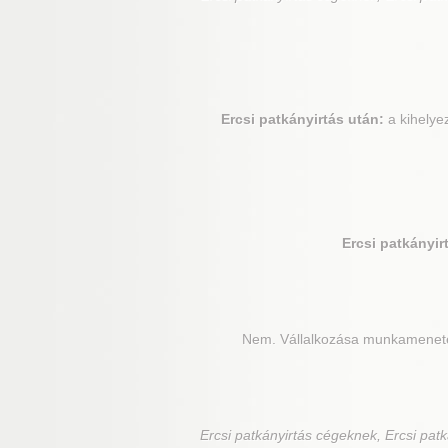
Ercsi
patkányirtás után:
a kihelye
Ercsi
patkányirt
Nem. Vállalkozása munkamenetét 
Ercsi
patkányirtás cégeknek, Ercsi patká