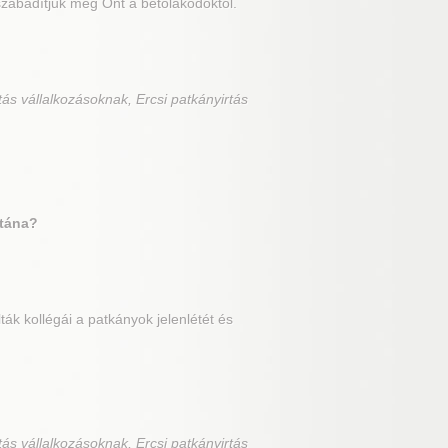
zabadítjuk meg Önt a betolakodóktól.
tás vállalkozásoknak, Ercsi patkányirtás
utána?
ák kollégái a patkányok jelenlétét és
tás vállalkozásoknak, Ercsi patkányirtás