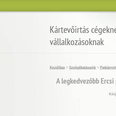
Kártevőirtás cégekn
vállalkozásoknak
Kezdőlap
>
Szolgáltatásaink
>
Patkányir
A legkedvezőbb Ercsi 
Kér