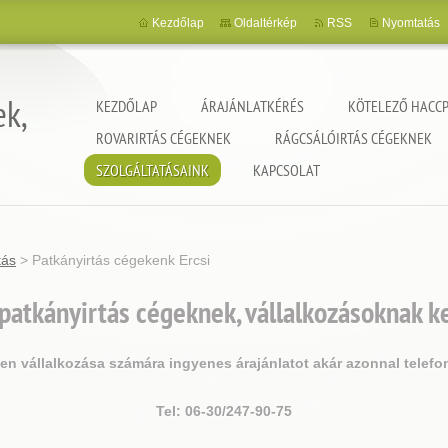
Kezdőlap
Oldaltérkép
RSS
Nyomtatás
ek,
KEZDŐLAP
ÁRAJÁNLATKÉRÉS
KÖTELEZŐ HACCP
ROVARIRTÁS CÉGEKNEK
RÁGCSÁLÓIRTÁS CÉGEKNEK
SZOLGÁLTATÁSAINK
KAPCSOLAT
tás
>
Patkányirtás cégekenk Ercsi
patkányirtás cégeknek, vállalkozásoknak 
jen vállalkozása számára ingyenes árajánlatot akár azonnal telefo
Tel: 06-30/247-90-75