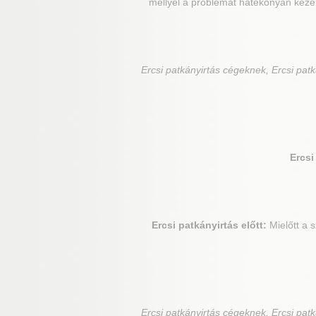
mellyel a problémát hatékonyan keze
Ercsi
patkányirtás cégeknek, Ercsi patká
Ercsi
Ercsi
patkányirtás előtt:
Mielőtt a 
Ercsi
patkányirtás cégeknek, Ercsi patká