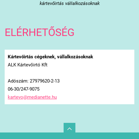
kártevőirtás vállalkozásoknak
ELÉRHETŐSÉG
Kártevőirtás cégeknek, vállalkozásoknak
ALK Kártevőirtó Kft
Adószám: 27979620-2-13
06-30/247-9075
kartevo@
medianet
te.hu