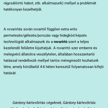
rágcsálóirtó habot, stb. alkalmazunk) mellyel a problémát
hatékonyan kezelhetjük.
A rovarirtás során rovartól függően extra erős
permetezés/gélezés/porozás vagy hidegköd képzés
technológiát alkalmazunk és a
rovarirtó
szert a teljes
kezelendő felületre kijuttatjuk. A rovarirtó szer emberre és
melegvérű állatokra veszélytelen, általában hosszantartó
hatással rendelkezik mellyel tartós méregmezőt hozhatunk
létre, amely körülbelül 4-6 héten keresztül folyamatosan kifejti
hatását.
Gárdony
kártevőirtás cégeknek, Gárdony kártevőirtás