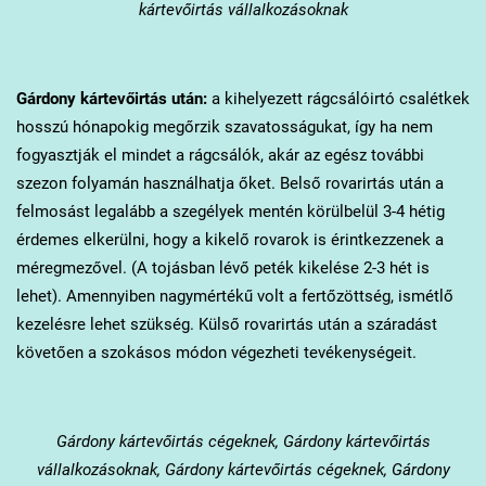
kártevőirtás vállalkozásoknak
Gárdony
kártevőirtás után:
a kihelyezett rágcsálóirtó csalétkek
hosszú hónapokig megőrzik szavatosságukat, így ha nem
fogyasztják el mindet a rágcsálók, akár az egész további
szezon folyamán használhatja őket. Belső rovarirtás után a
felmosást legalább a szegélyek mentén körülbelül 3-4 hétig
érdemes elkerülni, hogy a kikelő rovarok is érintkezzenek a
méregmezővel. (A tojásban lévő peték kikelése 2-3 hét is
lehet). Amennyiben nagymértékű volt a fertőzöttség, ismétlő
kezelésre lehet szükség. Külső rovarirtás után a száradást
követően a szokásos módon végezheti tevékenységeit.
Gárdony
kártevőirtás cégeknek, Gárdony kártevőirtás
vállalkozásoknak, Gárdony kártevőirtás cégeknek, Gárdony