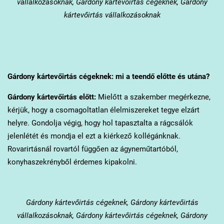
vállalkozásoknak, Gárdony kártevőirtás cégeknek, Gárdony
kártevőirtás vállalkozásoknak
Gárdony
kártevőirtás cégeknek: mi a teendő előtte és utána?
Gárdony
kártevőirtás előtt:
Mielőtt a szakember megérkezne,
kérjük, hogy a csomagoltatlan élelmiszereket tegye elzárt
helyre. Gondolja végig, hogy hol tapasztalta a rágcsálók
jelenlétét és mondja el ezt a kiérkező kollégánknak.
Rovarirtásnál rovartól függően az ágyneműtartóból,
konyhaszekrényből érdemes kipakolni.
Gárdony
kártevőirtás cégeknek, Gárdony kártevőirtás
vállalkozásoknak, Gárdony kártevőirtás cégeknek, Gárdony