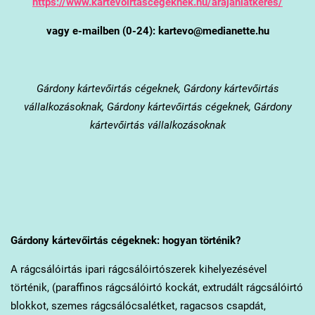
https://www.kartevoirtascegeknek.hu/arajanlatkeres/
vagy e-mailben (0-24): kartevo@medianette.hu
Gárdony
kártevőirtás cégeknek, Gárdony kártevőirtás
vállalkozásoknak, Gárdony kártevőirtás cégeknek, Gárdony
kártevőirtás vállalkozásoknak
Gárdony
kártevőirtás cégeknek: hogyan történik?
A rágcsálóirtás ipari rágcsálóirtószerek kihelyezésével
történik, (paraffinos rágcsálóirtó kockát, extrudált rágcsálóirtó
blokkot, szemes rágcsálócsalétket, ragacsos csapdát,