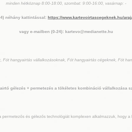
minden hétköznap 8:00-18:00, szombat: 9:00-16:00, vasárnap: -
24) néhány kattintással:
https://www.kartevoirtascegeknek.hu/araj
vagy e-mailben (0-24): kartevo@medianette.hu
 Fót hangyairtás vállalkozásoknak, Fót hangyairtás cégeknek, Fót han
irtó gélezés + permetezés a tökéletes kombináció vállalkozása 
 permetezős és gélezős technológiát komplexen alkalmazzuk, hogy a le