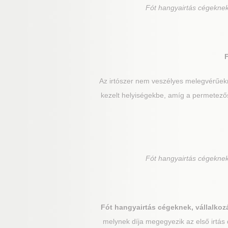
Fót
hangyairtás cégeknek,
Az irtószer nem veszélyes melegvérűek
kezelt helyiségekbe, amíg a permetezős
Fót
hangyairtás cégeknek,
Fót
hangyairtás cégeknek, vállalkoz
melynek díja megegyezik az első irtás