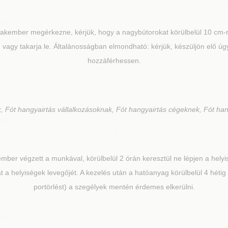
zakember megérkezne, kérjük, hogy a nagybútorokat körülbelül 10 cm-re
 vagy takarja le. Általánosságban elmondható: kérjük, készüljön elő úg
hozzáférhessen.
 Fót hangyairtás vállalkozásoknak, Fót hangyairtás cégeknek, Fót han
ber végzett a munkával, körülbelül 2 órán keresztül ne lépjen a helyi
át a helyiségek levegőjét. A kezelés után a hatóanyag körülbelül 4 hétig
portörlést) a szegélyek mentén érdemes elkerülni.