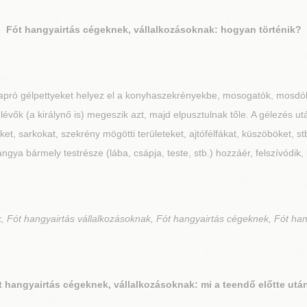
Fót
hangyairtás cégeknek, vállalkozásoknak: hogyan történik?
 apró gélpettyeket helyez el a konyhaszekrényekbe, mosogatók, mosdó
 lévők (a királynő is) megeszik azt, majd elpusztulnak tőle. A gélezés 
et, sarkokat, szekrény mögötti területeket, ajtófélfákat, küszöböket, 
angya bármely testrésze (lába, csápja, teste, stb.) hozzáér, felszívódik, l
 Fót hangyairtás vállalkozásoknak, Fót hangyairtás cégeknek, Fót han
t
hangyairtás cégeknek, vállalkozásoknak: mi a teendő előtte utá