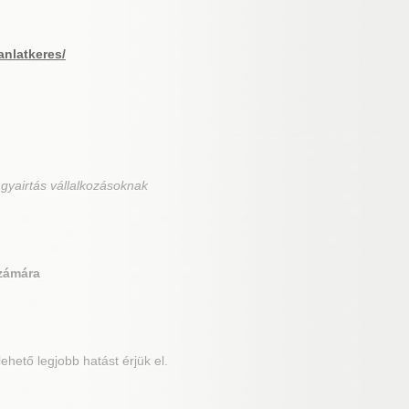
anlatkeres/
gyairtás vállalkozásoknak
számára
hető legjobb hatást érjük el.