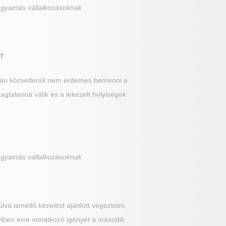
gyairtás vállalkozásoknak
r?
után közvetlenül nem érdemes bemenni a
gtalanná válik és a lekezelt helyiségek
gyairtás vállalkozásoknak
lva ismétlő kezelést ajánlott végeztetni,
yiben erre vonatkozó igényét a második