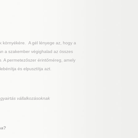
k környékére. A gél lényege az, hogy a
után a szakember végighalad az összes
stb. A permetezőszer érintőméreg, amely
ebénítja és elpusztítja azt.
gyairtás vállalkozásoknak
na?