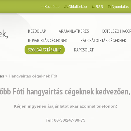
Kezdőlap
Oldaltérkép
RSS
Nyomtatás
ek,
KEZDŐLAP
ÁRAJÁNLATKÉRÉS
KÖTELEZŐ HACCP
ROVARIRTÁS CÉGEKNEK
RÁGCSÁLÓIRTÁS CÉGEKNEK
SZOLGÁLTATÁSAINK
KAPCSOLAT
tás
>
Hangyairtás cégeknek Fót
őbb Fóti hangyairtás cégeknek kedvezően,
Kérjen ingyenes árajánlatot akár azonnal telefonon:
Tel: 06-30/247-90-75