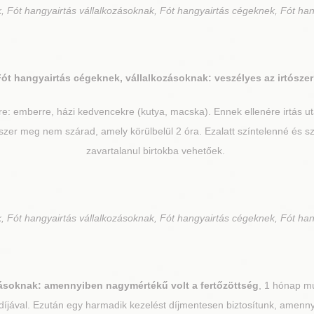
 Fót hangyairtás vállalkozásoknak, Fót hangyairtás cégeknek, Fót han
Fót
hangyairtás cégeknek, vállalkozásoknak: veszélyes az irtósze
re: emberre, házi kedvencekre (kutya, macska). Ennek ellenére irtás 
zer meg nem szárad, amely körülbelül 2 óra. Ezalatt színtelenné és sza
zavartalanul birtokba vehetőek.
 Fót hangyairtás vállalkozásoknak, Fót hangyairtás cégeknek, Fót han
ásoknak: amennyiben nagymértékű volt a fertőzöttség
, 1 hónap mú
 díjával. Ezután egy harmadik kezelést díjmentesen biztosítunk, amenn