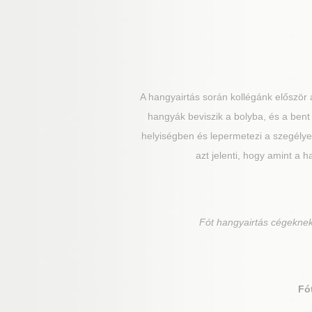
A hangyairtás során kollégánk először
hangyák beviszik a bolyba, és a bent
helyiségben és lepermetezi a szegélyek
azt jelenti, hogy amint a h
Fót
hangyairtás cégeknek,
Fó