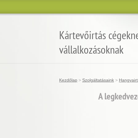
Kártevőirtás cégekn
vállalkozásoknak
Kezdőlap
>
Szolgáltatásaink
>
Hangyair
A legkedvez