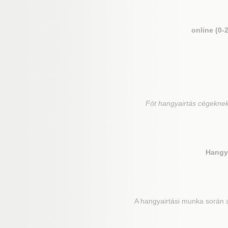
online (0-
Fót
hangyairtás cégeknek,
Hangya
A hangyairtási munka során a