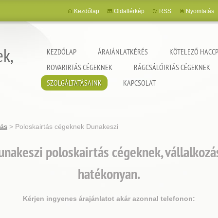
Kezdőlap
Oldaltérkép
RSS
Nyomtatás
ek,
KEZDŐLAP
ÁRAJÁNLATKÉRÉS
KÖTELEZŐ HACCP
ROVARIRTÁS CÉGEKNEK
RÁGCSÁLÓIRTÁS CÉGEKNEK
SZOLGÁLTATÁSAINK
KAPCSOLAT
tás
>
Poloskairtás cégeknek Dunakeszi
nakeszi poloskairtás cégeknek, vállalkoz
hatékonyan.
Kérjen ingyenes árajánlatot akár azonnal telefonon: