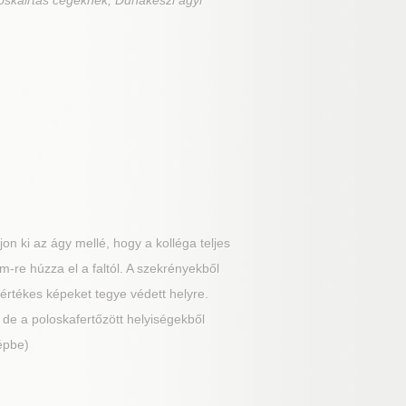
oskairtás cégeknek, Dunakeszi ágyi
 ki az ágy mellé, hogy a kolléga teljes
m-re húzza el a faltól. A szekrényekből
z értékes képeket tegye védett helyre.
de a poloskafertőzött helyiségekből
épbe)