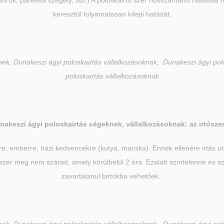
orok, parketta szegély, stb.) A poloskairtó szer hosszantartó hatással 
keresztül folyamatosan kifejti hatását.
nek, Dunakeszi ágyi poloskairtás vállalkozásoknak, Dunakeszi ágyi pol
poloskairtás vállalkozásoknak
nakeszi
ágyi poloskairtás cégeknek, vállalkozásoknak: az irtószer
re: emberre, házi kedvencekre (kutya, macska). Ennek ellenére irtás 
zer meg nem szárad, amely körülbelül 2 óra. Ezalatt színtelenné és sza
zavartalanul birtokba vehetőek.