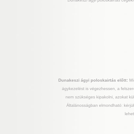
Dunakeszi
ágyi poloskairtás cégek
Dunakeszi
ágyi poloskairtás előtt:
Mie
ágykezelést is végezhessen, a felszere
nem szükséges kipakolni, azokat külső
Általánosságban elmondható: kérjük
lehe