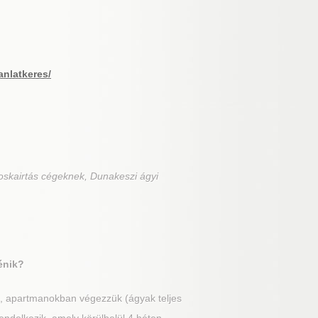
anlatkeres/
oskairtás cégeknek, Dunakeszi ágyi
énik?
n, apartmanokban végezzük (ágyak teljes