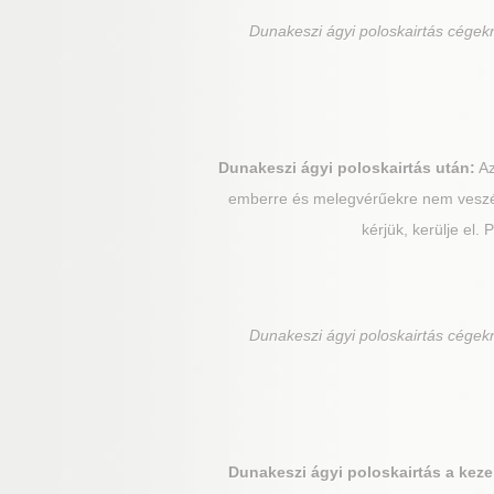
Dunakeszi
ágyi poloskairtás cégek
Dunakeszi
ágyi poloskairtás után:
Az
emberre és melegvérűekre nem veszélye
kérjük, kerülje el.
Dunakeszi
ágyi poloskairtás cégek
Dunakeszi
ágyi poloskairtás a keze