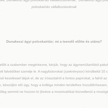
nek, Dunakeszi ágyi poloskairtás vállalkozásoknak, Dunakeszi ágyi pol
poloskairtás vállalkozásoknak
Dunakeszi
ágyi poloskairtás: mi a teendő előtte és utána?
lőtt a szakember megérkezne, kérjük, hogy az ágyneműtartóból pakoljon
lt falvédőket szerelje le. A nagybútorokat (szekrénysor) körülbelül 10 c
 kezeléssel látjuk el, de az íróasztalról a fontos papírokat, a falról a
, készüljön elő úgy, hogy a kolléga minden területhez hozzáférhessen, 
tőleg semmit ne hozzon ki (kivéve a mosnivalókat közvetlenül a mosóg