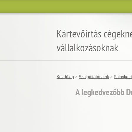
Kártevőirtás cégekn
vállalkozásoknak
Kezdőlap
>
Szolgáltatásaink
>
Poloskair
A legkedvezőbb Du