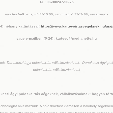
Tel: 06-30/247-90-75
minden hétköznap 8:00-18:00, szombat: 9:00-16:00, vasárnap: -
24) néhány kattintással:
https://www.kartevoirtascegeknek.hu/araj
vagy e-mailben (0-24): kartevo@medianette.hu
nek, Dunakeszi ágyi poloskairtás vállalkozásoknak, Dunakeszi ágyi pol
poloskairtás vállalkozásoknak
keszi
ágyi poloskairtás cégeknek, vállalkozásoknak: hogyan tört
chnológiát alkalmazunk. A poloskairtást kiemelten a hálóhelyiségekbe