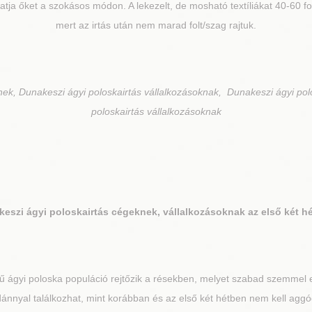
hatja őket a szokásos módon. A lekezelt, de mosható textíliákat 40-60 
mert az irtás után nem marad folt/szag rajtuk.
nek, Dunakeszi ágyi poloskairtás vállalkozásoknak, Dunakeszi ágyi pol
poloskairtás vállalkozásoknak
keszi
ágyi poloskairtás cégeknek, vállalkozásoknak az első két h
 ágyi poloska populáció rejtőzik a résekben, melyet szabad szemmel e
nnyal találkozhat, mint korábban és az első két hétben nem kell aggó