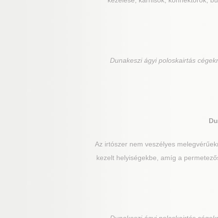
kezelése, karnisok, konnektorok, bút
Dunakeszi
ágyi poloskairtás cégek
Du
Az irtószer nem veszélyes melegvérűek
kezelt helyiségekbe, amíg a permetezős