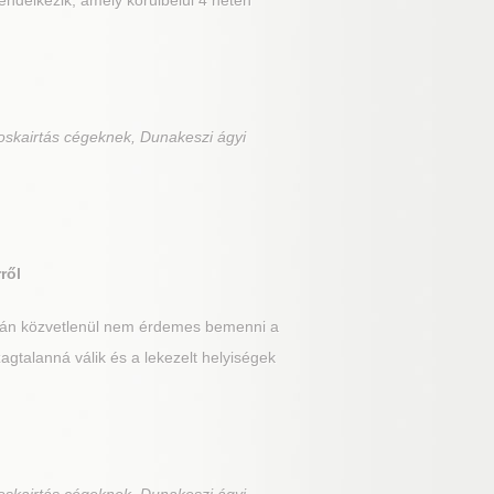
rendelkezik, amely körülbelül 4 héten
oskairtás cégeknek, Dunakeszi ágyi
ről
után közvetlenül nem érdemes bemenni a
gtalanná válik és a lekezelt helyiségek