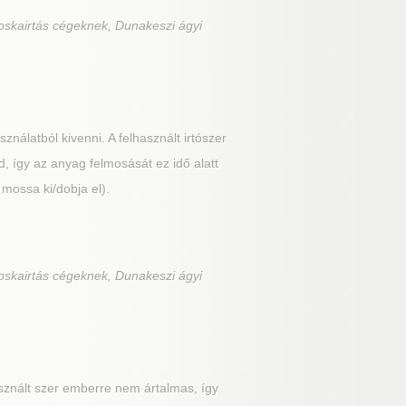
oskairtás cégeknek, Dunakeszi ágyi
nálatból kivenni. A felhasznált irtószer
, így az anyag felmosását ez idő alatt
 mossa ki/dobja el).
oskairtás cégeknek, Dunakeszi ágyi
znált szer emberre nem ártalmas, így