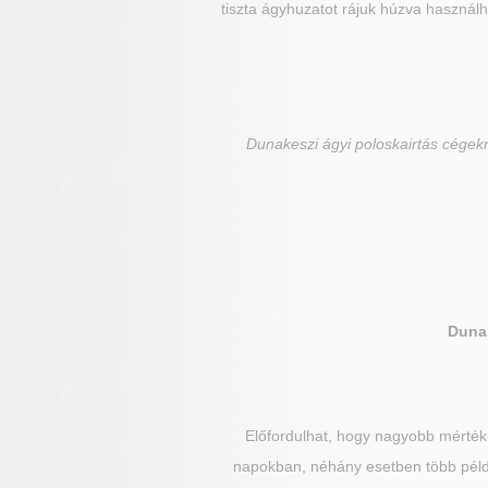
tiszta ágyhuzatot rájuk húzva használ
Dunakeszi
ágyi poloskairtás cégek
Duna
Előfordulhat, hogy nagyobb mértékű
napokban, néhány esetben több példá