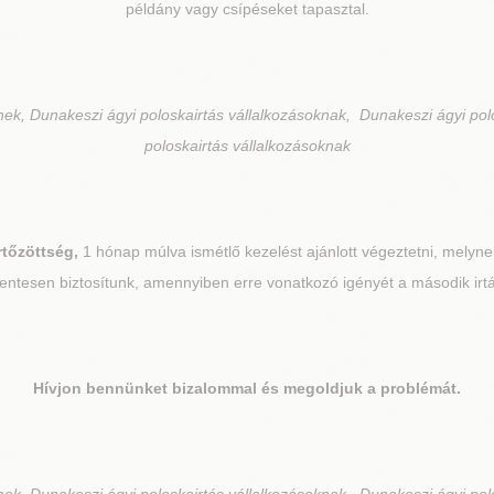
példány vagy csípéseket tapasztal.
nek, Dunakeszi ágyi poloskairtás vállalkozásoknak, Dunakeszi ágyi pol
poloskairtás vállalkozásoknak
rtőzöttség,
1 hónap múlva ismétlő kezelést ajánlott végeztetni, melynek
ntesen biztosítunk, amennyiben erre vonatkozó igényét a második irtás
Hívjon bennünket bizalommal és megoldjuk a problémát.