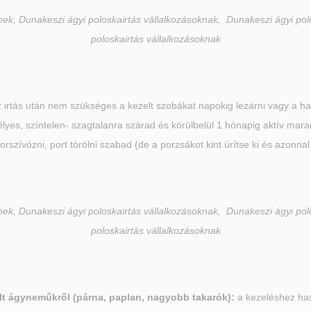
nek, Dunakeszi ágyi poloskairtás vállalkozásoknak, Dunakeszi ágyi pol
poloskairtás vállalkozásoknak
 irtás után nem szükséges a kezelt szobákat napokig lezárni vagy a hasz
s, színtelen- szagtalanra szárad és körülbelül 1 hónapig aktív marad
 Porszívózni, port törölni szabad (de a porzsákot kint ürítse ki és azonnal
nek, Dunakeszi ágyi poloskairtás vállalkozásoknak, Dunakeszi ágyi pol
poloskairtás vállalkozásoknak
lt ágyneműkről (párna, paplan, nagyobb takarók):
a kezeléshez has