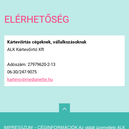
ELÉRHETŐSÉG
Kártevőirtás cégeknek, vállalkozásoknak
ALK Kártevőirtó Kft
Adószám: 27979620-2-13
06-30/247-9075
kartevo@
medianet
te.hu
IMPRESSZUM – CÉGINFORMÁCIÓK Az oldalt üzemelteti: ALK