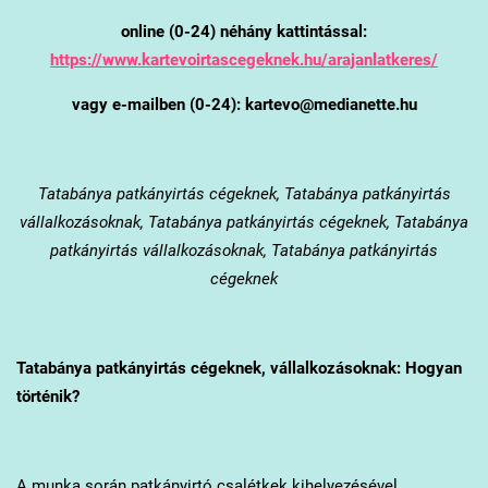
online (0-24) néhány kattintással:
https://www.kartevoirtascegeknek.hu/arajanlatkeres/
vagy e-mailben (0-24): kartevo@medianette.hu
Tatabánya
patkányirtás cégeknek, Tatabánya patkányirtás
vállalkozásoknak, Tatabánya patkányirtás cégeknek, Tatabánya
patkányirtás vállalkozásoknak, Tatabánya patkányirtás
cégeknek
Tatabánya
patkányirtás cégeknek, vállalkozásoknak: Hogyan
történik?
A munka során patkányirtó csalétkek kihelyezésével