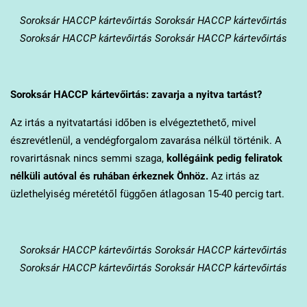
Soroksár
HACCP kártevőirtás Soroksár HACCP kártevőirtás
Soroksár HACCP kártevőirtás Soroksár HACCP kártevőirtás
Soroksár
HACCP kártevőirtás: zavarja a nyitva tartást?
Az irtás a nyitvatartási időben is elvégeztethető, mivel
észrevétlenül, a vendégforgalom zavarása nélkül történik. A
rovarirtásnak nincs semmi szaga,
kollégáink pedig feliratok
nélküli autóval és ruhában érkeznek Önhöz.
Az irtás az
üzlethelyiség méretétől függően átlagosan 15-40 percig tart.
Soroksár
HACCP kártevőirtás Soroksár HACCP kártevőirtás
Soroksár HACCP kártevőirtás Soroksár HACCP kártevőirtás