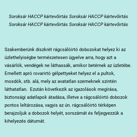
Soroksár
HACCP kártevőirtás Soroksár HACCP kártevőirtás
Soroksár HACCP kártevőirtás Soroksár HACCP kártevőirtás
Szakemberünk diszkrét rágcsálóirtó dobozokat helyez ki az
üzlethelyiségbe természetesen ügyelve arra, hogy azt a
vásárlók, vendégek ne láthassák, amikor betérnek az üzletébe.
Emellett apró rovarirtó gélpettyeket helyez el a pultok,
mosdók, stb. alá, mely az avatatlan szemeknek szintén
láthatatlan. Ezután következik az igazolások megírása,
biztonsági adatlapok átadása, illetve a rágcsálóirtó dobozok
pontos leltározása, vagyis az ún. rágcsálóirtó térképen
berajzoljuk a dobozok helyét, sorszámát és feljegyezzük a
kihelyezés dátumát.