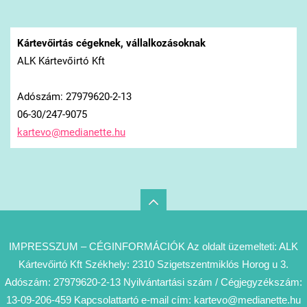
Kártevőirtás cégeknek, vállalkozásoknak
ALK Kártevőirtó Kft
Adószám: 27979620-2-13
06-30/247-9075
kartevo@
medianet
te.hu
IMPRESSZUM – CÉGINFORMÁCIÓK Az oldalt üzemelteti: ALK
Kártevőirtó Kft Székhely: 2310 Szigetszentmiklós Horog u 3.
Adószám: 27979620-2-13 Nyilvántartási szám / Cégjegyzékszám:
13-09-206-459 Kapcsolattartó e-mail cím: kartevo@medianette.hu