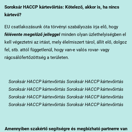
Soroksár
HACCP kártevőirtás: Kötelező, akkor is, ha nincs
kártevő?
EU csatlakozásunk óta törvényi szabályozás írja elő, hogy
félévente megelőző jelleggel
minden olyan üzlethelyiségben el
kell végeztetni az irtást, mely élelmiszert tárol, állít elő, dolgoz
fel, stb. attól függetlenül, hogy van-e valós rovar- vagy
rágcsálófertőzöttség a területen.
Soroksár
HACCP kártevőirtás Soroksár HACCP kártevőirtás
Soroksár HACCP kártevőirtás Soroksár HACCP kártevőirtás
Soroksár HACCP kártevőirtás Soroksár HACCP kártevőirtás
Soroksár HACCP kártevőirtás Soroksár HACCP kártevőirtás
Amennyiben szakértő segítségre és megbízható partnerre van