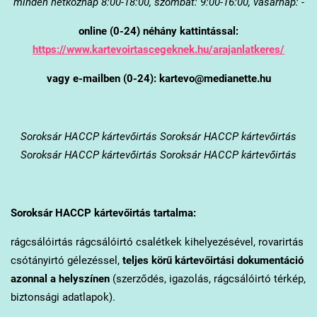
minden hétköznap 8:00-18:00, szombat: 9:00-16:00, vasárnap: -
online (0-24) néhány kattintással:
https://www.kartevoirtascegeknek.hu/arajanlatkeres/
vagy e-mailben (0-24): kartevo@medianette.hu
Soroksár
HACCP kártevőirtás Soroksár HACCP kártevőirtás
Soroksár HACCP kártevőirtás Soroksár HACCP kártevőirtás
Soroksár
HACCP kártevőirtás tartalma:
rágcsálóirtás rágcsálóirtó csalétkek kihelyezésével, rovarirtás
csótányirtó gélezéssel,
teljes körű kártevőirtási dokumentáció
azonnal a helyszínen
(szerződés, igazolás, rágcsálóirtó térkép,
biztonsági adatlapok).