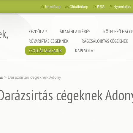
Kezdőlap
Oldaltérkép
RSS
Nyomtatás
ek,
KEZDŐLAP
ÁRAJÁNLATKÉRÉS
KÖTELEZŐ HACCP
ROVARIRTÁS CÉGEKNEK
RÁGCSÁLÓIRTÁS CÉGEKNEK
SZOLGÁLTATÁSAINK
KAPCSOLAT
ás
>
Darázsirtás cégeknek Adony
Darázsirtás cégeknek Adon