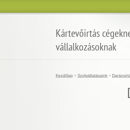
Kártevőirtás cégekn
vállalkozásoknak
Kezdőlap
>
Szolgáltatásaink
>
Darázsirt