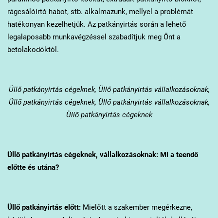
rágcsálóirtó habot, stb. alkalmazunk, mellyel a problémát
hatékonyan kezelhetjük. Az patkányirtás során a lehető
legalaposabb munkavégzéssel szabadítjuk meg Önt a
betolakodóktól.
Üllő
patkányirtás cégeknek, Üllő patkányirtás vállalkozásoknak,
Üllő patkányirtás cégeknek, Üllő patkányirtás vállalkozásoknak,
Üllő patkányirtás cégeknek
Üllő
patkányirtás cégeknek, vállalkozásoknak: Mi a teendő
előtte és utána?
Üllő
patkányirtás előtt:
Mielőtt a szakember megérkezne,