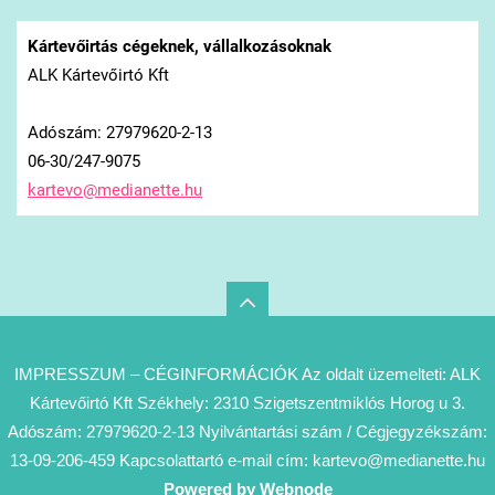
Kártevőirtás cégeknek, vállalkozásoknak
ALK Kártevőirtó Kft
Adószám: 27979620-2-13
06-30/247-9075
kartevo@
medianet
te.hu
IMPRESSZUM – CÉGINFORMÁCIÓK Az oldalt üzemelteti: ALK
Kártevőirtó Kft Székhely: 2310 Szigetszentmiklós Horog u 3.
Adószám: 27979620-2-13 Nyilvántartási szám / Cégjegyzékszám:
13-09-206-459 Kapcsolattartó e-mail cím: kartevo@medianette.hu
Powered by Webnode