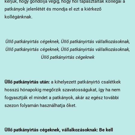
kérjük, hogy gondolja végig, hogy hol tapasztalták kollégái a
patkányok jelenlétét és mondja el ezt a kiérkező
kollégánknak.
Üllő
patkányirtás cégeknek, Üllő patkányirtás vállalkozásoknak,
Üllő patkányirtás cégeknek, Üllő patkányirtás vállalkozásoknak,
Üllő patkányirtás cégeknek
Üllő
patkányirtás után:
a kihelyezett patkányirtó csalétkek
hosszú hónapokig megőrzik szavatosságukat, így ha nem
fogyasztják el mindet a patkányok, akár az egész további
szezon folyamán használhatja őket.
Üllő
patkányirtás cégeknek, vállalkozásoknak: Be kell