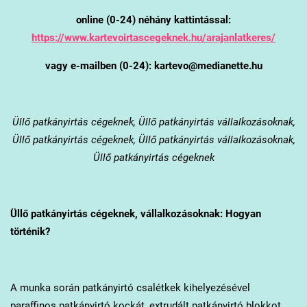
online (0-24) néhány kattintással:
https://www.kartevoirtascegeknek.hu/arajanlatkeres/
vagy e-mailben (0-24): kartevo@medianette.hu
Üllő
patkányirtás cégeknek, Üllő patkányirtás vállalkozásoknak,
Üllő patkányirtás cégeknek, Üllő patkányirtás vállalkozásoknak,
Üllő patkányirtás cégeknek
Üllő
patkányirtás cégeknek, vállalkozásoknak: Hogyan
történik?
A munka során patkányirtó csalétkek kihelyezésével
paraffinos patkányirtó kockát, extrudált patkányirtó blokkot,