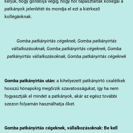
kérjük, hogy gondolja végig, hogy hol tapasztalták kollégái a
patkányok jelenlétét és mondja el ezt a kiérkező
kollégánknak.
Gomba
patkányirtás cégeknek, Gomba patkányirtás
vállalkozásoknak, Gomba patkányirtás cégeknek, Gomba
patkányirtás vállalkozásoknak, Gomba patkányirtás cégeknek
Gomba
patkányirtás után:
a kihelyezett patkányirtó csalétkek
hosszú hónapokig megőrzik szavatosságukat, így ha nem
fogyasztják el mindet a patkányok, akár az egész további
szezon folyamán használhatja őket.
Gomba
patkányirtás cégeknek, vállalkozásoknak: Be kell