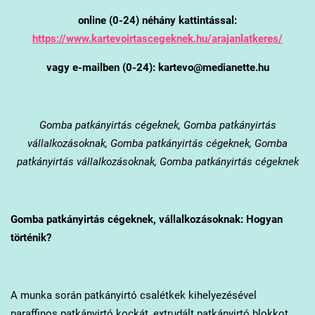
online (0-24) néhány kattintással:
https://www.kartevoirtascegeknek.hu/arajanlatkeres/
vagy e-mailben (0-24): kartevo@medianette.hu
Gomba
patkányirtás cégeknek, Gomba patkányirtás
vállalkozásoknak, Gomba patkányirtás cégeknek, Gomba
patkányirtás vállalkozásoknak, Gomba patkányirtás cégeknek
Gomba
patkányirtás cégeknek, vállalkozásoknak: Hogyan
történik?
A munka során patkányirtó csalétkek kihelyezésével
paraffinos patkányirtó kockát, extrudált patkányirtó blokkot,