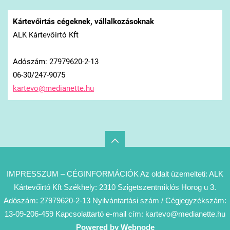
Kártevőirtás cégeknek, vállalkozásoknak
ALK Kártevőirtó Kft
Adószám: 27979620-2-13
06-30/247-9075
kartevo@
medianet
te.hu
IMPRESSZUM – CÉGINFORMÁCIÓK Az oldalt üzemelteti: ALK
Kártevőirtó Kft Székhely: 2310 Szigetszentmiklós Horog u 3.
Adószám: 27979620-2-13 Nyilvántartási szám / Cégjegyzékszám:
13-09-206-459 Kapcsolattartó e-mail cím: kartevo@medianette.hu
Powered by Webnode