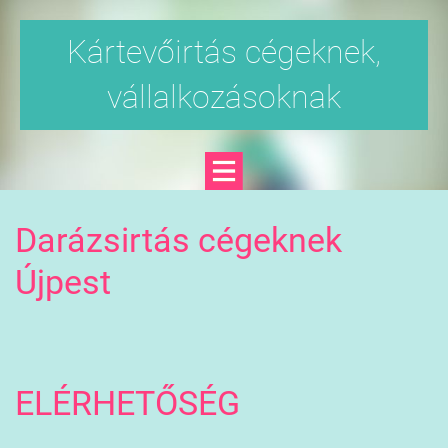
Kártevőirtás cégeknek,
vállalkozásoknak
Darázsirtás cégeknek
Újpest
ELÉRHETŐSÉG