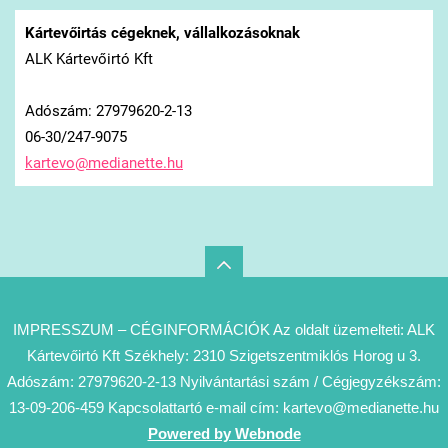
Kártevőirtás cégeknek, vállalkozásoknak
ALK Kártevőirtó Kft
Adószám: 27979620-2-13
06-30/247-9075
kartevo@
medianet
te.hu
IMPRESSZUM – CÉGINFORMÁCIÓK Az oldalt üzemelteti: ALK
Kártevőirtó Kft Székhely: 2310 Szigetszentmiklós Horog u 3.
Adószám: 27979620-2-13 Nyilvántartási szám / Cégjegyzékszám:
13-09-206-459 Kapcsolattartó e-mail cím: kartevo@medianette.hu
Powered by Webnode