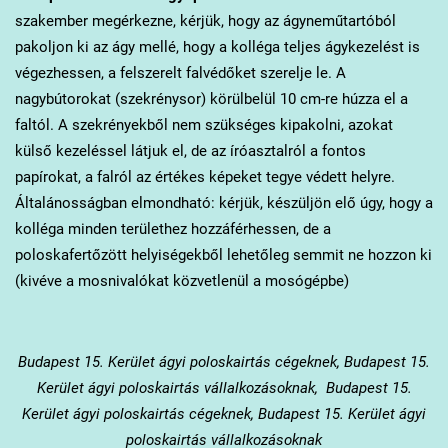
szakember megérkezne, kérjük, hogy az ágyneműtartóból
pakoljon ki az ágy mellé, hogy a kolléga teljes ágykezelést is
végezhessen, a felszerelt falvédőket szerelje le. A
nagybútorokat (szekrénysor) körülbelül 10 cm-re húzza el a
faltól. A szekrényekből nem szükséges kipakolni, azokat
külső kezeléssel látjuk el, de az íróasztalról a fontos
papírokat, a falról az értékes képeket tegye védett helyre.
Általánosságban elmondható: kérjük, készüljön elő úgy, hogy a
kolléga minden területhez hozzáférhessen, de a
poloskafertőzött helyiségekből lehetőleg semmit ne hozzon ki
(kivéve a mosnivalókat közvetlenül a mosógépbe)
Budapest 15. Kerület
ágyi poloskairtás cégeknek, Budapest 15.
Kerület ágyi poloskairtás vállalkozásoknak, Budapest 15.
Kerület ágyi poloskairtás cégeknek, Budapest 15. Kerület ágyi
poloskairtás vállalkozásoknak