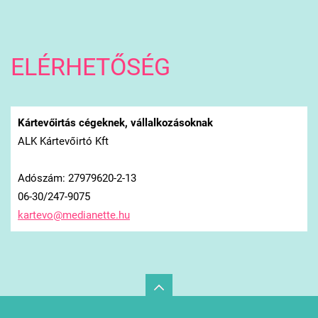
ELÉRHETŐSÉG
Kártevőirtás cégeknek, vállalkozásoknak
ALK Kártevőirtó Kft
Adószám: 27979620-2-13
06-30/247-9075
kartevo@
medianet
te.hu