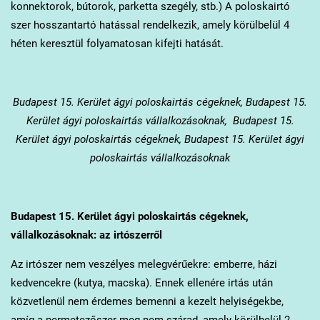
konnektorok, bútorok, parketta szegély, stb.) A poloskairtó
szer hosszantartó hatással rendelkezik, amely körülbelül 4
héten keresztül folyamatosan kifejti hatását.
Budapest 15. Kerület
ágyi poloskairtás cégeknek, Budapest 15.
Kerület ágyi poloskairtás vállalkozásoknak, Budapest 15.
Kerület ágyi poloskairtás cégeknek, Budapest 15. Kerület ágyi
poloskairtás vállalkozásoknak
Budapest 15. Kerület
ágyi poloskairtás cégeknek,
vállalkozásoknak: az irtószerről
Az irtószer nem veszélyes melegvérűekre: emberre, házi
kedvencekre (kutya, macska). Ennek ellenére irtás után
közvetlenül nem érdemes bemenni a kezelt helyiségekbe,
amíg a permetezőszer meg nem szárad, amely körülbelül 2