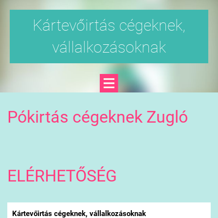
Kártevőirtás cégeknek,
vállalkozásoknak
Pókirtás cégeknek Zugló
ELÉRHETŐSÉG
Kártevőirtás cégeknek, vállalkozásoknak