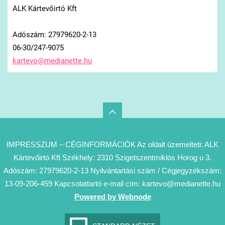
ALK Kártevőirtó Kft
Adószám: 27979620-2-13
06-30/247-9075
kartevo@
medianet
te.hu
IMPRESSZUM – CÉGINFORMÁCIÓK Az oldalt üzemelteti: ALK
Kártevőirtó Kft Székhely: 2310 Szigetszentmiklós Horog u 3.
Adószám: 27979620-2-13 Nyilvántartási szám / Cégjegyzékszám:
13-09-206-459 Kapcsolattartó e-mail cím: kartevo@medianette.hu
Powered by Webnode