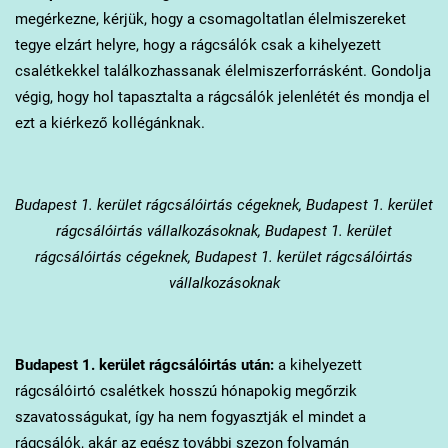
megérkezne, kérjük, hogy a csomagoltatlan élelmiszereket
tegye elzárt helyre, hogy a rágcsálók csak a kihelyezett
csalétkekkel találkozhassanak élelmiszerforrásként. Gondolja
végig, hogy hol tapasztalta a rágcsálók jelenlétét és mondja el
ezt a kiérkező kollégánknak.
Budapest 1. kerület
rágcsálóirtás cégeknek, Budapest 1. kerület
rágcsálóirtás vállalkozásoknak, Budapest 1. kerület
rágcsálóirtás cégeknek, Budapest 1. kerület rágcsálóirtás
vállalkozásoknak
Budapest 1. kerület
rágcsálóirtás után:
a kihelyezett
rágcsálóirtó csalétkek hosszú hónapokig megőrzik
szavatosságukat, így ha nem fogyasztják el mindet a
rágcsálók, akár az egész további szezon folyamán