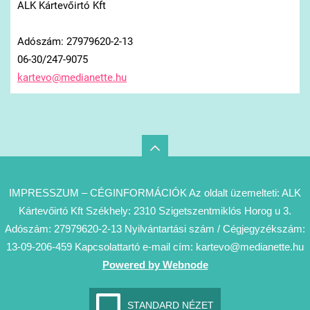
ALK Kártevőirtó Kft
Adószám: 27979620-2-13
06-30/247-9075
kartevo@
medianet
te.hu
IMPRESSZUM – CÉGINFORMÁCIÓK Az oldalt üzemelteti: ALK
Kártevőirtó Kft Székhely: 2310 Szigetszentmiklós Horog u 3.
Adószám: 27979620-2-13 Nyilvántartási szám / Cégjegyzékszám:
13-09-206-459 Kapcsolattartó e-mail cím: kartevo@medianette.hu
Powered by Webnode
STANDARD NÉZET