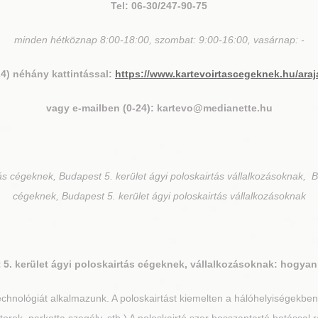
Tel: 06-30/247-90-75
minden hétköznap 8:00-18:00, szombat: 9:00-16:00, vasárnap: -
24) néhány kattintással:
https://www.kartevoirtascegeknek.hu/araj
vagy e-mailben (0-24): kartevo@medianette.hu
ás cégeknek, Budapest 5. kerület ágyi poloskairtás vállalkozásoknak, B
cégeknek, Budapest 5. kerület ágyi poloskairtás vállalkozásoknak
5. kerület
ágyi poloskairtás cégeknek, vállalkozásoknak: hogyan
chnológiát alkalmazunk. A poloskairtást kiemelten a hálóhelyiségekbe