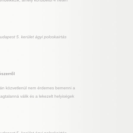
rendelkezik, amely körülbelül 4 héten
udapest 5. kerület ágyi poloskairtás
ószerről
után közvetlenül nem érdemes bemenni a
gtalanná válik és a lekezelt helyiségek