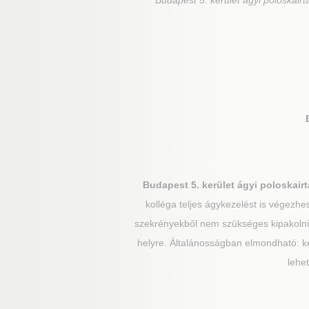
Budapest 5. kerület
ágyi poloskairt
Budapest 5. kerület
ágyi poloskairtá
kolléga teljes ágykezelést is végezhes
szekrényekből nem szükséges kipakolni, a
helyre. Általánosságban elmondható: ké
lehe