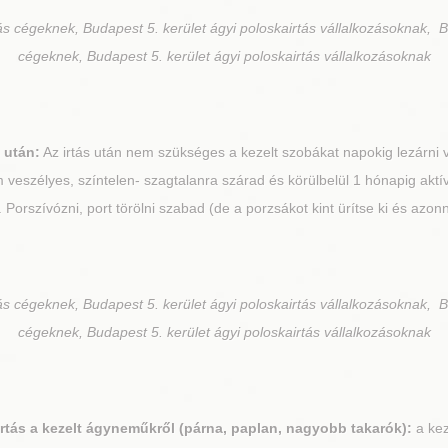
ás cégeknek, Budapest 5. kerület ágyi poloskairtás vállalkozásoknak, B
cégeknek, Budapest 5. kerület ágyi poloskairtás vállalkozásoknak
 után:
Az irtás után nem szükséges a kezelt szobákat napokig lezárni v
veszélyes, színtelen- szagtalanra szárad és körülbelül 1 hónapig aktí
el. Porszívózni, port törölni szabad (de a porzsákot kint ürítse ki és azon
ás cégeknek, Budapest 5. kerület ágyi poloskairtás vállalkozásoknak, B
cégeknek, Budapest 5. kerület ágyi poloskairtás vállalkozásoknak
rtás a kezelt ágyneműkről (párna, paplan, nagyobb takarók):
a kez