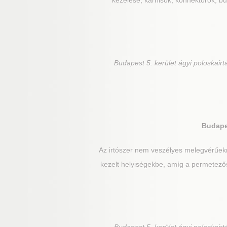
kezelése, karnisok, konnektorok, bút
Budapest 5. kerület
ágyi poloskairt
Budapes
Az irtószer nem veszélyes melegvérűek
kezelt helyiségekbe, amíg a permetezős