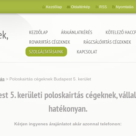
Kezdőlap
Oldaltérkép
RSS
Nyomtatás
ek,
KEZDŐLAP
ÁRAJÁNLATKÉRÉS
KÖTELEZŐ HACCP
ROVARIRTÁS CÉGEKNEK
RÁGCSÁLÓIRTÁS CÉGEKNEK
SZOLGÁLTATÁSAINK
KAPCSOLAT
tás
>
Poloskairtás cégeknek Budapest 5. kerület
t 5. kerületi poloskairtás cégeknek, váll
hatékonyan.
Kérjen ingyenes árajánlatot akár azonnal telefonon: