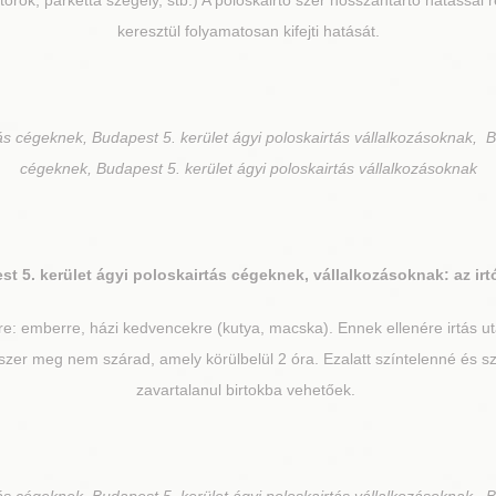
orok, parketta szegély, stb.) A poloskairtó szer hosszantartó hatással 
keresztül folyamatosan kifejti hatását.
ás cégeknek, Budapest 5. kerület ágyi poloskairtás vállalkozásoknak, B
cégeknek, Budapest 5. kerület ágyi poloskairtás vállalkozásoknak
t 5. kerület
ágyi poloskairtás cégeknek, vállalkozásoknak: az irt
re: emberre, házi kedvencekre (kutya, macska). Ennek ellenére irtás 
zer meg nem szárad, amely körülbelül 2 óra. Ezalatt színtelenné és sza
zavartalanul birtokba vehetőek.