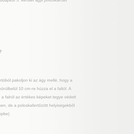
udapest 5. kerület ágyi poloskairtás
?
óból pakoljon ki az ágy mellé, hogy a
örülbelül 10 cm-re húzza el a faltól. A
 a falról az értékes képeket tegye védett
en, de a poloskafertőzött helyiségekből
épbe)