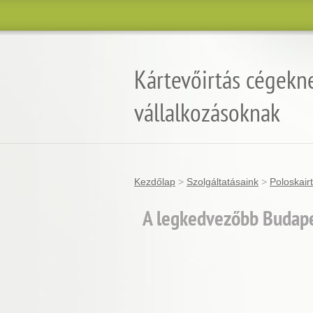
Kártevőirtás cégekn
vállalkozásoknak
Kezdőlap
>
Szolgáltatásaink
>
Poloskair
A legkedvezőbb Budapes