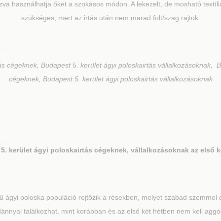
úzva használhatja őket a szokásos módon. A lekezelt, de mosható textí
szükséges, mert az irtás után nem marad folt/szag rajtuk.
ás cégeknek, Budapest 5. kerület ágyi poloskairtás vállalkozásoknak, B
cégeknek, Budapest 5. kerület ágyi poloskairtás vállalkozásoknak
5. kerület
ágyi poloskairtás cégeknek, vállalkozásoknak az első k
 ágyi poloska populáció rejtőzik a résekben, melyet szabad szemmel e
nnyal találkozhat, mint korábban és az első két hétben nem kell aggó