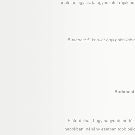
ártalmas, így tiszta ágyhuzatot rájuk h
Budapest 5. kerület
ágyi poloskairt
Budapest 
Előfordulhat, hogy nagyobb mértékű
napokban, néhány esetben több példá