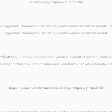
példány vagy csípéseket tapasztal.
ás cégeknek, Budapest 5. kerület ágyi poloskairtás vállalkozásoknak, B
cégeknek, Budapest 5. kerület ágyi poloskairtás vállalkozásoknak
rtőzöttség,
1 hónap múlva ismétlő kezelést ajánlott végeztetni, melynek
ntesen biztosítunk, amennyiben erre vonatkozó igényét a második irtás
Hívjon bennünket bizalommal és megoldjuk a problémát.