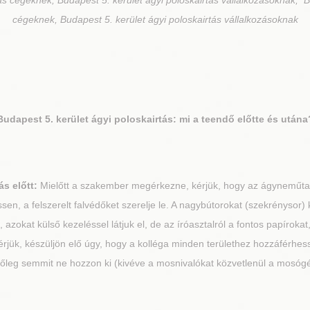
ás cégeknek, Budapest 5. kerület ágyi poloskairtás vállalkozásoknak, B
cégeknek, Budapest 5. kerület ágyi poloskairtás vállalkozásoknak
Budapest 5. kerület
ágyi poloskairtás: mi a teendő előtte és utána
s előtt:
Mielőtt a szakember megérkezne, kérjük, hogy az ágyneműtart
sen, a felszerelt falvédőket szerelje le. A nagybútorokat (szekrénysor) k
zokat külső kezeléssel látjuk el, de az íróasztalról a fontos papírokat,
rjük, készüljön elő úgy, hogy a kolléga minden területhez hozzáférhess
tőleg semmit ne hozzon ki (kivéve a mosnivalókat közvetlenül a mosóg