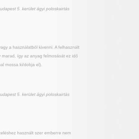
udapest 5. kerület ágyi poloskairtás
agy a használatból kivenni. A felhasznált
v marad, így az anyag felmosását ez idő
nal mossa ki/dobja el).
udapest 5. kerület ágyi poloskairtás
eléshez használt szer emberre nem