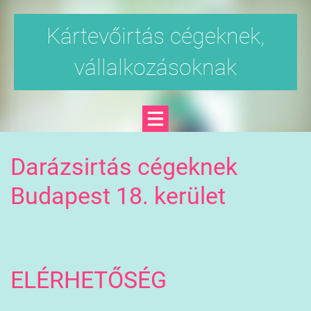
Kártevőirtás cégeknek,
vállalkozásoknak
Darázsirtás cégeknek
Budapest 18. kerület
ELÉRHETŐSÉG