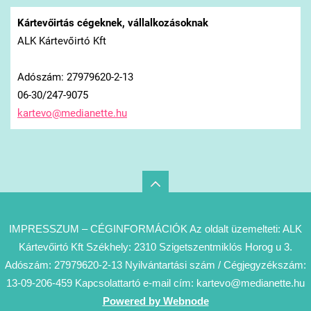
Kártevőirtás cégeknek, vállalkozásoknak
ALK Kártevőirtó Kft
Adószám: 27979620-2-13
06-30/247-9075
kartevo@
medianet
te.hu
IMPRESSZUM – CÉGINFORMÁCIÓK Az oldalt üzemelteti: ALK
Kártevőirtó Kft Székhely: 2310 Szigetszentmiklós Horog u 3.
Adószám: 27979620-2-13 Nyilvántartási szám / Cégjegyzékszám:
13-09-206-459 Kapcsolattartó e-mail cím: kartevo@medianette.hu
Powered by Webnode