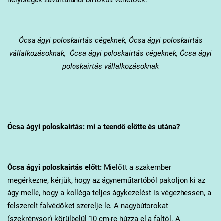
Ócsa
ágyi poloskairtás cégeknek, Ócsa ágyi poloskairtás
vállalkozásoknak, Ócsa ágyi poloskairtás cégeknek, Ócsa ágyi
poloskairtás vállalkozásoknak
Ócsa
ágyi poloskairtás: mi a teendő előtte és utána?
Ócsa
ágyi poloskairtás előtt:
Mielőtt a szakember
megérkezne, kérjük, hogy az ágyneműtartóból pakoljon ki az
ágy mellé, hogy a kolléga teljes ágykezelést is végezhessen, a
felszerelt falvédőket szerelje le. A nagybútorokat
(szekrénysor) körülbelül 10 cm-re húzza el a faltól. A