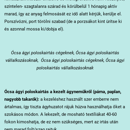
színtelen- szagtalanra szárad és körülbelül 1 hónapig aktív
marad, így az anyag felmosását ez idő alatt kérjük, kerülje el.
Porszívózni, port törölni szabad (de a porzsákot kint ürítse ki
és azonnal mossa ki/dobja el).
Ócsa
ágyi poloskairtás cégeknek, Ócsa ágyi poloskairtás
vállalkozásoknak, Ócsa ágyi poloskairtás cégeknek, Ócsa ágyi
poloskairtás vállalkozásoknak
Ócsa
ágyi poloskairtás a kezelt ágyneműkről (párna, paplan,
nagyobb takarók):
a kezeléshez használt szer emberre nem
ártalmas, így tiszta ágyhuzatot rájuk húzva használhatja őket a
szokásos módon. A lekezelt, de mosható textíliákat 40-60
fokon kimoshatja, de ez nem szükséges, mert az irtás után
nem marad folt/szag rajtuk.