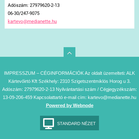
Adószám: 27979620-2-13
06-30/247-9075
kartevo@
medianet
te.hu
IMPRESSZUM – CÉGINFORMÁCIÓK Az oldalt üzemelteti: ALK
Kártevőirtó Kft Székhely: 2310 Szigetszentmiklós Horog u 3.
Adószám: 27979620-2-13 Nyilvántartási szám / Cégjegyzékszám:
13-09-206-459 Kapcsolattartó e-mail cím: kartevo@medianette.hu
Powered by Webnode
STANDARD NÉZET