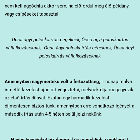
nem kell aggódnia akkor sem, ha előfordul még élő példány
vagy csípéseket tapasztal.
Ócsa
ágyi poloskairtás cégeknek, Ócsa ágyi poloskairtás
vállalkozásoknak, Ócsa ágyi poloskairtás cégeknek, Ócsa ágyi
poloskairtás vállalkozásoknak
Amennyiben nagymértékű volt a fertőzöttség,
1 hónap múlva
ismétlő kezelést ajánlott végeztetni, melynek díja megegyezik
az első irtás díjával. Ezután egy harmadik kezelést
díjmentesen biztosítunk, amennyiben erre vonatkozó igényét a
második irtás után 4-5 héten belül jelzi nekünk.
Hívjon bennünket bizalommal és megoldjuk a problémát.