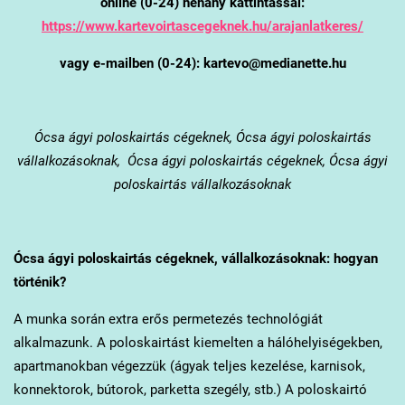
online (0-24) néhány kattintással:
https://www.kartevoirtascegeknek.hu/arajanlatkeres/
vagy e-mailben (0-24): kartevo@medianette.hu
Ócsa
ágyi poloskairtás cégeknek, Ócsa ágyi poloskairtás
vállalkozásoknak, Ócsa ágyi poloskairtás cégeknek, Ócsa ágyi
poloskairtás vállalkozásoknak
Ócsa
ágyi poloskairtás cégeknek, vállalkozásoknak: hogyan
történik?
A munka során extra erős permetezés technológiát
alkalmazunk. A poloskairtást kiemelten a hálóhelyiségekben,
apartmanokban végezzük (ágyak teljes kezelése, karnisok,
konnektorok, bútorok, parketta szegély, stb.) A poloskairtó