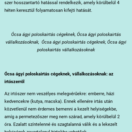
szer hosszantartó hatással rendelkezik, amely körülbelül 4
héten keresztül folyamatosan kifejti hatását.
Ócsa
ágyi poloskairtás cégeknek, Ócsa ágyi poloskairtás
vállalkozásoknak, Ócsa ágyi poloskairtás cégeknek, Ócsa ágyi
poloskairtás vállalkozásoknak
Ócsa
ágyi poloskairtás cégeknek, vállalkozásoknak: az
irtószerről
Az irtószer nem veszélyes melegvérűekre: emberre, házi
kedvencekre (kutya, macska). Ennek ellenére irtás után
közvetlenül nem érdemes bemenni a kezelt helyiségekbe,
amíg a permetezőszer meg nem szárad, amely körülbelül 2
óra. Ezalatt színtelenné és szagtalanná válik és a lekezelt
helyiségek zavartalanul birtokba vehetőek.