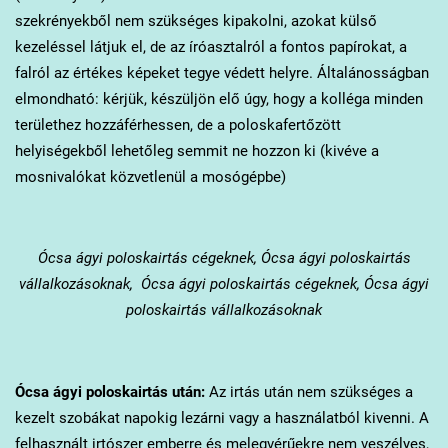
szekrényekből nem szükséges kipakolni, azokat külső
kezeléssel látjuk el, de az íróasztalról a fontos papírokat, a
falról az értékes képeket tegye védett helyre. Általánosságban
elmondható: kérjük, készüljön elő úgy, hogy a kolléga minden
területhez hozzáférhessen, de a poloskafertőzött
helyiségekből lehetőleg semmit ne hozzon ki (kivéve a
mosnivalókat közvetlenül a mosógépbe)
Ócsa
ágyi poloskairtás cégeknek, Ócsa ágyi poloskairtás
vállalkozásoknak, Ócsa ágyi poloskairtás cégeknek, Ócsa ágyi
poloskairtás vállalkozásoknak
Ócsa
ágyi poloskairtás után:
Az irtás után nem szükséges a
kezelt szobákat napokig lezárni vagy a használatból kivenni. A
felhasznált irtószer emberre és melegvérűekre nem veszélyes,