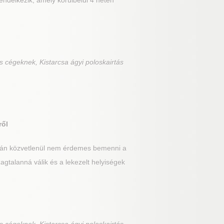
rendelkezik, amely körülbelül 4 héten
s cégeknek, Kistarcsa ágyi poloskairtás
ről
után közvetlenül nem érdemes bemenni a
gtalanná válik és a lekezelt helyiségek