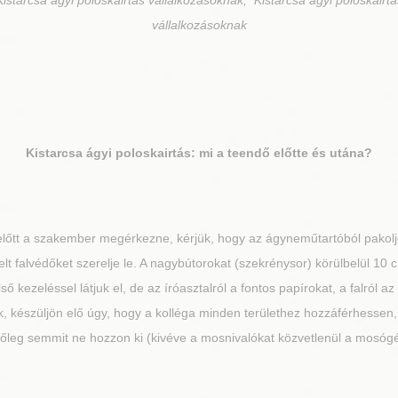
istarcsa ágyi poloskairtás vállalkozásoknak, Kistarcsa ágyi poloskairtá
vállalkozásoknak
Kistarcsa
ágyi poloskairtás: mi a teendő előtte és utána?
lőtt a szakember megérkezne, kérjük, hogy az ágyneműtartóból pakoljon
lt falvédőket szerelje le. A nagybútorokat (szekrénysor) körülbelül 10 c
 kezeléssel látjuk el, de az íróasztalról a fontos papírokat, a falról a
, készüljön elő úgy, hogy a kolléga minden területhez hozzáférhessen, 
tőleg semmit ne hozzon ki (kivéve a mosnivalókat közvetlenül a mosóg