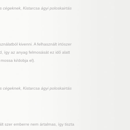
s cégeknek, Kistarcsa ágyi poloskairtás
álatból kivenni. A felhasznált irtószer
, így az anyag felmosását ez idő alatt
 mossa ki/dobja el).
s cégeknek, Kistarcsa ágyi poloskairtás
t szer emberre nem ártalmas, így tiszta