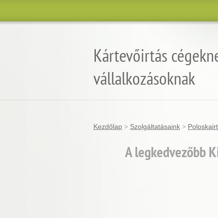
Kártevőirtás cégekn
vállalkozásoknak
Kezdőlap
>
Szolgáltatásaink
>
Poloskair
A legkedvezőbb Ki