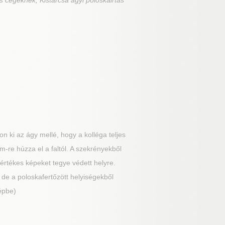
s cégeknek, Kistarcsa ágyi poloskairtás
 ki az ágy mellé, hogy a kolléga teljes
m-re húzza el a faltól. A szekrényekből
z értékes képeket tegye védett helyre.
de a poloskafertőzött helyiségekből
épbe)