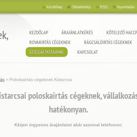
Kezdőlap
Oldaltérkép
RSS
Nyomtatás
ek,
KEZDŐLAP
ÁRAJÁNLATKÉRÉS
KÖTELEZŐ HACCP
ROVARIRTÁS CÉGEKNEK
RÁGCSÁLÓIRTÁS CÉGEKNEK
SZOLGÁLTATÁSAINK
KAPCSOLAT
tás
>
Poloskairtás cégeknek Kistarcsa
starcsai poloskairtás cégeknek, vállalkoz
hatékonyan.
Kérjen ingyenes árajánlatot akár azonnal telefonon: