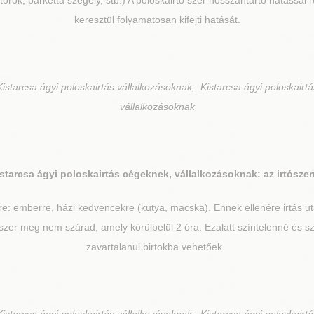
orok, parketta szegély, stb.) A poloskairtó szer hosszantartó hatással 
keresztül folyamatosan kifejti hatását.
istarcsa ágyi poloskairtás vállalkozásoknak, Kistarcsa ágyi poloskairtá
vállalkozásoknak
starcsa
ágyi poloskairtás cégeknek, vállalkozásoknak: az irtószer
re: emberre, házi kedvencekre (kutya, macska). Ennek ellenére irtás 
zer meg nem szárad, amely körülbelül 2 óra. Ezalatt színtelenné és sza
zavartalanul birtokba vehetőek.