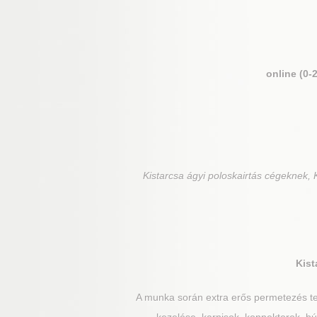
online (0-
Kistarcsa
ágyi poloskairtás cégeknek, K
Kist
A munka során extra erős permetezés te