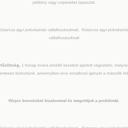
példány vagy csípéseket tapasztal.
istarcsa ágyi poloskairtás vállalkozásoknak, Kistarcsa ágyi poloskairtá
vállalkozásoknak
rtőzöttség,
1 hónap múlva ismétlő kezelést ajánlott végeztetni, melynek
ntesen biztosítunk, amennyiben erre vonatkozó igényét a második irtás
Hívjon bennünket bizalommal és megoldjuk a problémát.