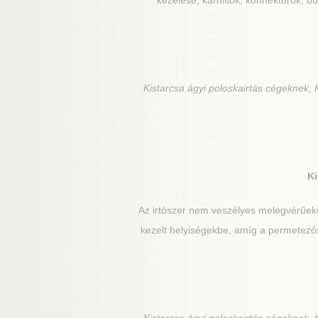
kezelése, karnisok, konnektorok, bút
Kistarcsa
ágyi poloskairtás cégeknek, K
Ki
Az irtószer nem veszélyes melegvérűek
kezelt helyiségekbe, amíg a permetezős