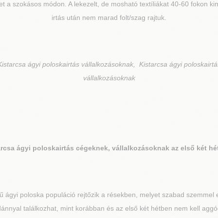
et a szokásos módon. A lekezelt, de mosható textíliákat 40-60 fokon k
irtás után nem marad folt/szag rajtuk.
istarcsa ágyi poloskairtás vállalkozásoknak, Kistarcsa ágyi poloskairtá
vállalkozásoknak
arcsa
ágyi poloskairtás cégeknek, vállalkozásoknak az első két hé
 ágyi poloska populáció rejtőzik a résekben, melyet szabad szemmel e
nnyal találkozhat, mint korábban és az első két hétben nem kell aggó