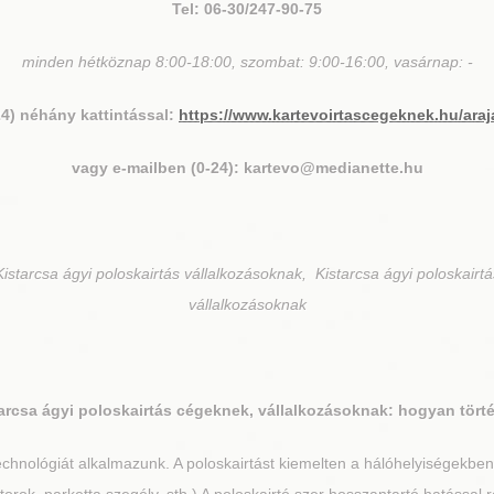
Tel: 06-30/247-90-75
minden hétköznap 8:00-18:00, szombat: 9:00-16:00, vasárnap: -
24) néhány kattintással:
https://www.kartevoirtascegeknek.hu/araj
vagy e-mailben (0-24): kartevo@medianette.hu
istarcsa ágyi poloskairtás vállalkozásoknak, Kistarcsa ágyi poloskairtá
vállalkozásoknak
arcsa
ágyi poloskairtás cégeknek, vállalkozásoknak: hogyan tört
chnológiát alkalmazunk. A poloskairtást kiemelten a hálóhelyiségekbe