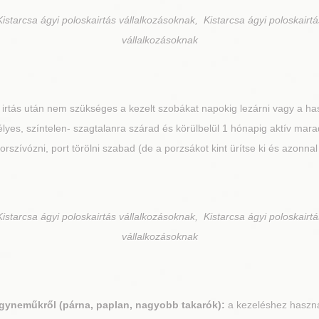
istarcsa ágyi poloskairtás vállalkozásoknak, Kistarcsa ágyi poloskairtá
vállalkozásoknak
irtás után nem szükséges a kezelt szobákat napokig lezárni vagy a haszn
s, színtelen- szagtalanra szárad és körülbelül 1 hónapig aktív marad
 Porszívózni, port törölni szabad (de a porzsákot kint ürítse ki és azonnal
istarcsa ágyi poloskairtás vállalkozásoknak, Kistarcsa ágyi poloskairtá
vállalkozásoknak
ágyneműkről (párna, paplan, nagyobb takarók):
a kezeléshez használ