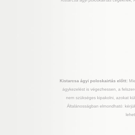
Kistarcsa
ágyi poloskairtás cégeknek, K
Kistarcsa
ágyi poloskairtás előtt:
Mie
ágykezelést is végezhessen, a felszere
nem szükséges kipakolni, azokat külső
Általánosságban elmondható: kérjük
lehe