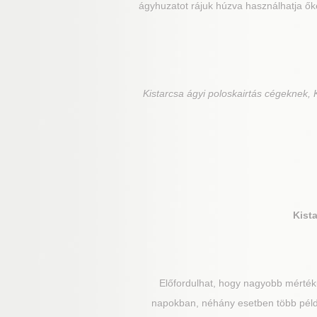
ágyhuzatot rájuk húzva használhatja ők
Kistarcsa
ágyi poloskairtás cégeknek, K
Kist
Előfordulhat, hogy nagyobb mértékű
napokban, néhány esetben több példá