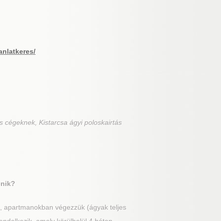
anlatkeres/
s cégeknek, Kistarcsa ágyi poloskairtás
énik?
n, apartmanokban végezzük (ágyak teljes