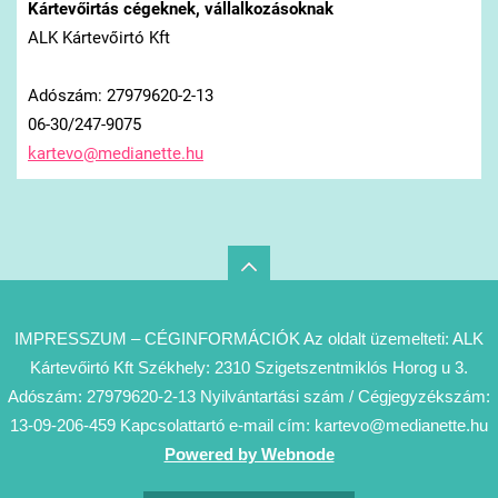
Kártevőirtás cégeknek, vállalkozásoknak
ALK Kártevőirtó Kft
Adószám: 27979620-2-13
06-30/247-9075
kartevo@
medianet
te.hu
IMPRESSZUM – CÉGINFORMÁCIÓK Az oldalt üzemelteti: ALK
Kártevőirtó Kft Székhely: 2310 Szigetszentmiklós Horog u 3.
Adószám: 27979620-2-13 Nyilvántartási szám / Cégjegyzékszám:
13-09-206-459 Kapcsolattartó e-mail cím: kartevo@medianette.hu
Powered by Webnode