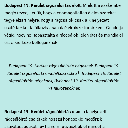
Budapest 19. Kerület
rágcsálóirtás előtt:
Mielőtt a szakember
megérkezne, kérjük, hogy a csomagoltatlan élelmiszereket
tegye elzárt helyre, hogy a rágcsálók csak a kihelyezett
csalétkekkel találkozhassanak élelmiszerforrásként. Gondolja
végig, hogy hol tapasztalta a rágcsálók jelenlétét és mondja el
ezt a kiérkező kollégánknak.
Budapest 19. Kerület
rágcsálóirtás cégeknek, Budapest 19.
Kerület rágcsálóirtás vállalkozásoknak, Budapest 19. Kerület
rágcsálóirtás cégeknek, Budapest 19. Kerület rágcsálóirtás
vállalkozásoknak
Budapest 19. Kerület
rágcsálóirtás után:
a kihelyezett
rágcsálóirtó csalétkek hosszú hónapokig megőrzik
szavatosságukat, így ha nem fogyasztják el mindet a