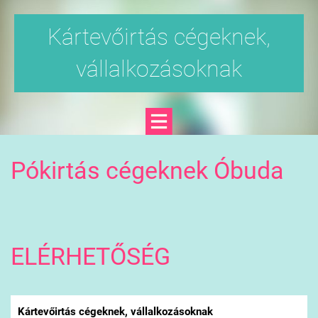
Kártevőirtás cégeknek,
vállalkozásoknak
Pókirtás cégeknek Óbuda
ELÉRHETŐSÉG
Kártevőirtás cégeknek, vállalkozásoknak