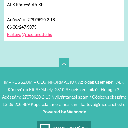
ALK Kártevőirtó Kft
Adószám: 27979620-2-13
06-30/247-9075
kartevo@
medianet
te.hu
IMPRESSZUM – CÉGINFORMÁCIÓK Az oldalt üzemelteti: ALK
Kártevőirtó Kft Székhely: 2310 Szigetszentmiklós Horog u 3.
Adószám: 27979620-2-13 Nyilvántartási szám / Cégjegyzékszám:
13-09-206-459 Kapcsolattartó e-mail cím: kartevo@medianette.hu
Powered by Webnode