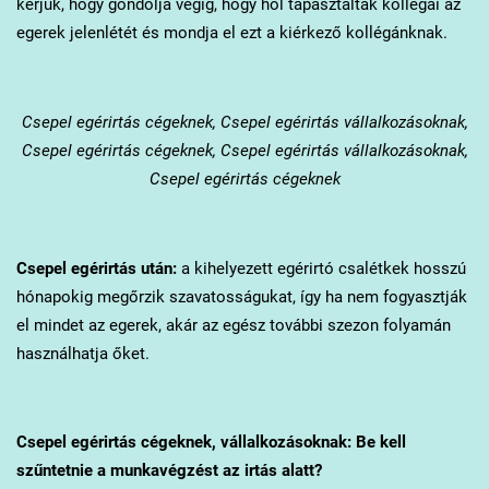
kérjük, hogy gondolja végig, hogy hol tapasztalták kollégái az
egerek jelenlétét és mondja el ezt a kiérkező kollégánknak.
Csepel
egérirtás cégeknek, Csepel egérirtás vállalkozásoknak,
Csepel egérirtás cégeknek, Csepel egérirtás vállalkozásoknak,
Csepel egérirtás cégeknek
Csepel
egérirtás után:
a kihelyezett egérirtó csalétkek hosszú
hónapokig megőrzik szavatosságukat, így ha nem fogyasztják
el mindet az egerek, akár az egész további szezon folyamán
használhatja őket.
Csepel
egérirtás cégeknek, vállalkozásoknak: Be kell
szűntetnie a munkavégzést az irtás alatt?