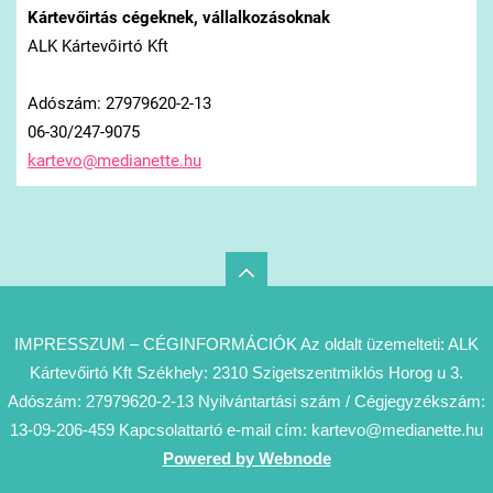
Kártevőirtás cégeknek, vállalkozásoknak
ALK Kártevőirtó Kft
Adószám: 27979620-2-13
06-30/247-9075
kartevo@
medianet
te.hu
IMPRESSZUM – CÉGINFORMÁCIÓK Az oldalt üzemelteti: ALK
Kártevőirtó Kft Székhely: 2310 Szigetszentmiklós Horog u 3.
Adószám: 27979620-2-13 Nyilvántartási szám / Cégjegyzékszám:
13-09-206-459 Kapcsolattartó e-mail cím: kartevo@medianette.hu
Powered by Webnode