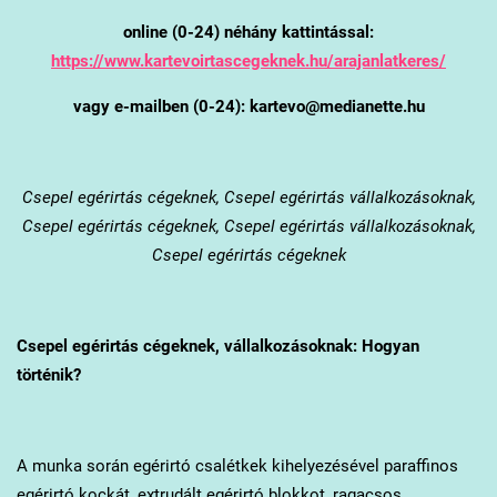
online (0-24) néhány kattintással:
https://www.kartevoirtascegeknek.hu/arajanlatkeres/
vagy e-mailben (0-24): kartevo@medianette.hu
Csepel
egérirtás cégeknek, Csepel egérirtás vállalkozásoknak,
Csepel egérirtás cégeknek, Csepel egérirtás vállalkozásoknak,
Csepel egérirtás cégeknek
Csepel
egérirtás cégeknek, vállalkozásoknak: Hogyan
történik?
A munka során egérirtó csalétkek kihelyezésével paraffinos
egérirtó kockát, extrudált egérirtó blokkot, ragacsos