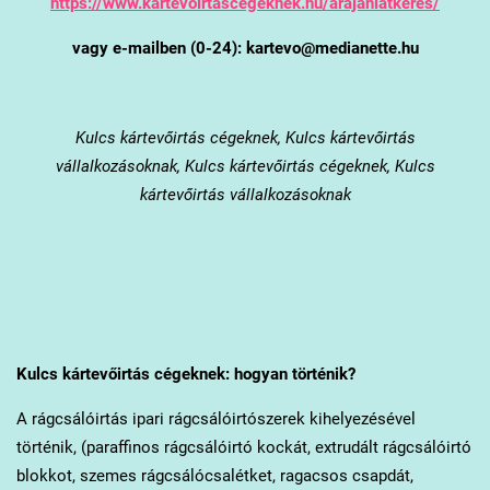
https://www.kartevoirtascegeknek.hu/arajanlatkeres/
vagy e-mailben (0-24): kartevo@medianette.hu
Kulcs
kártevőirtás cégeknek, Kulcs kártevőirtás
vállalkozásoknak, Kulcs kártevőirtás cégeknek, Kulcs
kártevőirtás vállalkozásoknak
Kulcs
kártevőirtás cégeknek: hogyan történik?
A rágcsálóirtás ipari rágcsálóirtószerek kihelyezésével
történik, (paraffinos rágcsálóirtó kockát, extrudált rágcsálóirtó
blokkot, szemes rágcsálócsalétket, ragacsos csapdát,