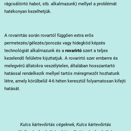
rágcsálóirtó habot, stb. alkalmazunk) mellyel a problémát
hatékonyan kezelhetjük.
A rovarirtás során rovartól függően extra erős
permetezés/gélezés/porozás vagy hidegköd képzés
technológiát alkalmazunk és a
rovarirtó
szert a teljes
kezelendő felületre kijuttatjuk. A rovarirtó szer emberre és
melegvérű állatokra veszélytelen, általában hosszantartó
hatással rendelkezik mellyel tartós méregmezőt hozhatunk
létre, amely körülbelül 4-6 héten keresztül folyamatosan kifejti
hatását.
Kulcs
kártevőirtás cégeknek, Kulcs kártevőirtás