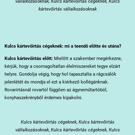
vállalkozásoknak, Kulcs kártevőirtás cégeknek, Kulcs
kártevőirtás vállalkozásoknak
Kulcs
kártevőirtás cégeknek: mi a teendő előtte és utána?
Kulcs
kártevőirtás előtt:
Mielőtt a szakember megérkezne,
kérjük, hogy a csomagoltatlan élelmiszereket tegye elzárt
helyre. Gondolja végig, hogy hol tapasztalta a rágcsálók
jelenlétét és mondja el ezt a kiérkező kollégánknak.
Rovarirtásnál rovartól függően az ágyneműtartóból,
konyhaszekrényből érdemes kipakolni.
Kulcs
kártevőirtás cégeknek, Kulcs kártevőirtás
vállalkozásoknak, Kulcs kártevőirtás cégeknek, Kulcs