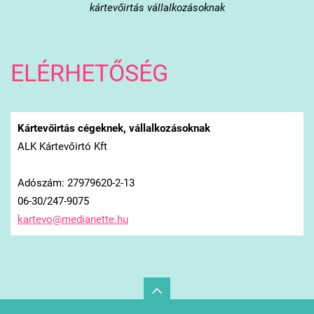
kártevőirtás vállalkozásoknak
ELÉRHETŐSÉG
Kártevőirtás cégeknek, vállalkozásoknak
ALK Kártevőirtó Kft
Adószám: 27979620-2-13
06-30/247-9075
kartevo@
medianet
te.hu