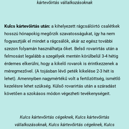
kártevőirtás vállalkozásoknak
Kulcs
kártevőirtás után:
a kihelyezett rágcsálóirtó csalétkek
hosszú hónapokig megőrzik szavatosságukat, így ha nem
fogyasztják el mindet a rágcsálók, akár az egész további
szezon folyamán használhatja őket. Belső rovarirtás után a
felmosást legalább a szegélyek mentén körülbelül 3-4 hétig
érdemes elkerülni, hogy a kikelő rovarok is érintkezzenek a
méregmezővel. (A tojásban lévő peték kikelése 2-3 hét is
lehet). Amennyiben nagymértékű volt a fertőzöttség, ismétlő
kezelésre lehet szükség. Külső rovarirtás után a száradást
követően a szokásos módon végezheti tevékenységeit.
Kulcs
kártevőirtás cégeknek, Kulcs kártevőirtás
vállalkozásoknak, Kulcs kártevőirtás cégeknek, Kulcs