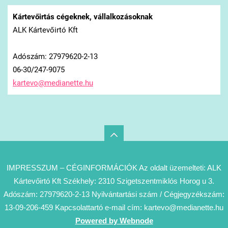
Kártevőirtás cégeknek, vállalkozásoknak
ALK Kártevőirtó Kft
Adószám: 27979620-2-13
06-30/247-9075
kartevo@
medianet
te.hu
IMPRESSZUM – CÉGINFORMÁCIÓK Az oldalt üzemelteti: ALK
Kártevőirtó Kft Székhely: 2310 Szigetszentmiklós Horog u 3.
Adószám: 27979620-2-13 Nyilvántartási szám / Cégjegyzékszám:
13-09-206-459 Kapcsolattartó e-mail cím: kartevo@medianette.hu
Powered by Webnode