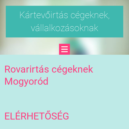
Kártevőirtás cégeknek,
vállalkozásoknak
Rovarirtás cégeknek
Mogyoród
ELÉRHETŐSÉG