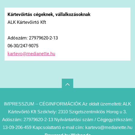
Kártevőirtás cégeknek, vállalkozásoknak
ALK Kártevőirtó Kft
Adószám: 27979620-2-13
06-30/247-9075
kartevo@
medianet
te.hu
IMPRESSZUM – CÉGINFORMÁCIÓK Az oldalt üzemelteti: ALK
Kártevőirtó Kft Székhely: 2310 Szigetszentmiklós Horog u 3.
Adószám: 27979620-2-13 Nyilvántartási szám / Cégjegyzékszám:
13-09-206-459 Kapcsolattartó e-mail cím: kartevo@medianette.hu