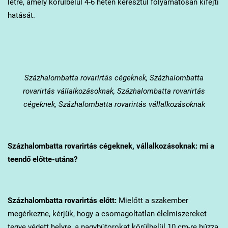
létre, amely körülbelül 4-6 héten keresztül folyamatosan kifejti
hatását.
Százhalombatta
rovarirtás cégeknek, Százhalombatta
rovarirtás vállalkozásoknak, Százhalombatta rovarirtás
cégeknek, Százhalombatta rovarirtás vállalkozásoknak
Százhalombatta
rovarirtás cégeknek, vállalkozásoknak: mi a
teendő előtte-utána?
Százhalombatta
rovarirtás előtt:
Mielőtt a szakember
megérkezne, kérjük, hogy a csomagoltatlan élelmiszereket
tegye védett helyre, a nagybútorokat körülbelül 10 cm-re húzza