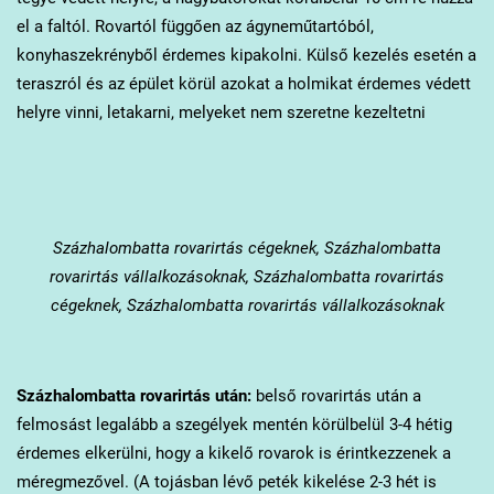
el a faltól. Rovartól függően az ágyneműtartóból,
konyhaszekrényből érdemes kipakolni. Külső kezelés esetén a
teraszról és az épület körül azokat a holmikat érdemes védett
helyre vinni, letakarni, melyeket nem szeretne kezeltetni
Százhalombatta
rovarirtás cégeknek, Százhalombatta
rovarirtás vállalkozásoknak, Százhalombatta rovarirtás
cégeknek, Százhalombatta rovarirtás vállalkozásoknak
Százhalombatta
rovarirtás után:
belső rovarirtás után a
felmosást legalább a szegélyek mentén körülbelül 3-4 hétig
érdemes elkerülni, hogy a kikelő rovarok is érintkezzenek a
méregmezővel. (A tojásban lévő peték kikelése 2-3 hét is