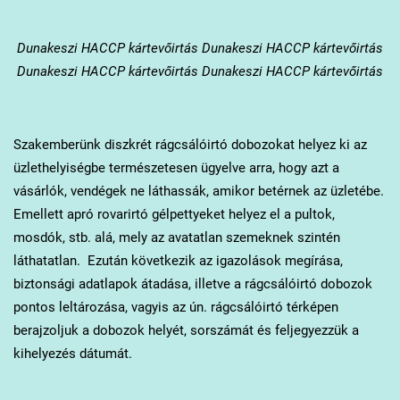
Dunakeszi
HACCP kártevőirtás Dunakeszi HACCP kártevőirtás
Dunakeszi HACCP kártevőirtás Dunakeszi HACCP kártevőirtás
Szakemberünk diszkrét rágcsálóirtó dobozokat helyez ki az
üzlethelyiségbe természetesen ügyelve arra, hogy azt a
vásárlók, vendégek ne láthassák, amikor betérnek az üzletébe.
Emellett apró rovarirtó gélpettyeket helyez el a pultok,
mosdók, stb. alá, mely az avatatlan szemeknek szintén
láthatatlan. Ezután következik az igazolások megírása,
biztonsági adatlapok átadása, illetve a rágcsálóirtó dobozok
pontos leltározása, vagyis az ún. rágcsálóirtó térképen
berajzoljuk a dobozok helyét, sorszámát és feljegyezzük a
kihelyezés dátumát.