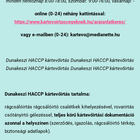
minden hétköznap 8:00-18:00, szombat: 9:00-16:00, vasárnap: -
online (0-24) néhány kattintással:
https://www.kartevoirtascegeknek.hu/arajanlatkeres/
vagy e-mailben (0-24): kartevo@medianette.hu
Dunakeszi
HACCP kártevőirtás Dunakeszi HACCP kártevőirtás
Dunakeszi HACCP kártevőirtás Dunakeszi HACCP kártevőirtás
Dunakeszi
HACCP kártevőirtás tartalma:
rágcsálóirtás rágcsálóirtó csalétkek kihelyezésével, rovarirtás
csótányirtó gélezéssel,
teljes körű kártevőirtási dokumentáció
azonnal a helyszínen
(szerződés, igazolás, rágcsálóirtó térkép,
biztonsági adatlapok).