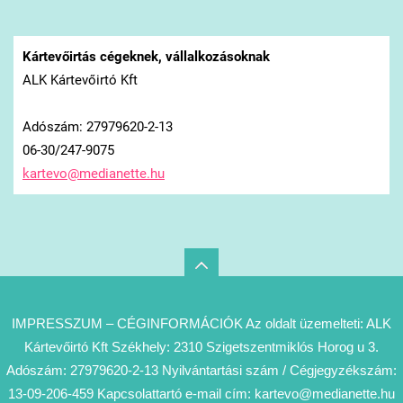
Kártevőirtás cégeknek, vállalkozásoknak
ALK Kártevőirtó Kft
Adószám: 27979620-2-13
06-30/247-9075
kartevo@
medianet
te.hu
IMPRESSZUM – CÉGINFORMÁCIÓK Az oldalt üzemelteti: ALK
Kártevőirtó Kft Székhely: 2310 Szigetszentmiklós Horog u 3.
Adószám: 27979620-2-13 Nyilvántartási szám / Cégjegyzékszám:
13-09-206-459 Kapcsolattartó e-mail cím: kartevo@medianette.hu