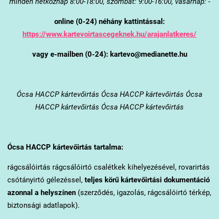
minden hétköznap 8:00-18:00, szombat: 9:00-16:00, vasárnap: -
online (0-24) néhány kattintással:
https://www.kartevoirtascegeknek.hu/arajanlatkeres/
vagy e-mailben (0-24): kartevo@medianette.hu
Ócsa
HACCP kártevőirtás Ócsa HACCP kártevőirtás Ócsa
HACCP kártevőirtás Ócsa HACCP kártevőirtás
Ócsa
HACCP kártevőirtás tartalma:
rágcsálóirtás rágcsálóirtó csalétkek kihelyezésével, rovarirtás
csótányirtó gélezéssel,
teljes körű kártevőirtási dokumentáció
azonnal a helyszínen
(szerződés, igazolás, rágcsálóirtó térkép,
biztonsági adatlapok).