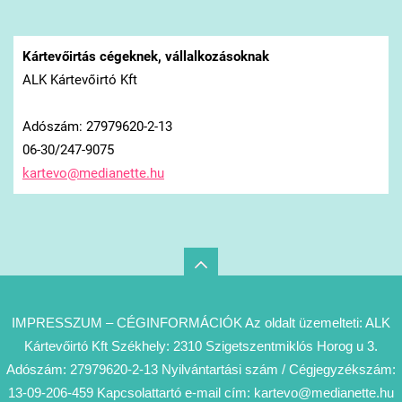
Kártevőirtás cégeknek, vállalkozásoknak
ALK Kártevőirtó Kft
Adószám: 27979620-2-13
06-30/247-9075
kartevo@
medianet
te.hu
IMPRESSZUM – CÉGINFORMÁCIÓK Az oldalt üzemelteti: ALK
Kártevőirtó Kft Székhely: 2310 Szigetszentmiklós Horog u 3.
Adószám: 27979620-2-13 Nyilvántartási szám / Cégjegyzékszám:
13-09-206-459 Kapcsolattartó e-mail cím: kartevo@medianette.hu