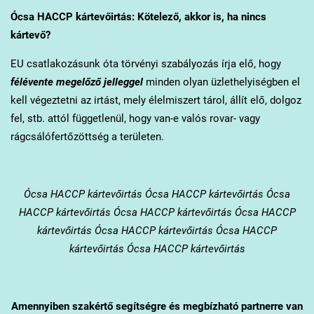
Ócsa
HACCP kártevőirtás: Kötelező, akkor is, ha nincs
kártevő?
EU csatlakozásunk óta törvényi szabályozás írja elő, hogy
félévente megelőző jelleggel
minden olyan üzlethelyiségben el
kell végeztetni az irtást, mely élelmiszert tárol, állít elő, dolgoz
fel, stb. attól függetlenül, hogy van-e valós rovar- vagy
rágcsálófertőzöttség a területen.
Ócsa
HACCP kártevőirtás Ócsa HACCP kártevőirtás Ócsa
HACCP kártevőirtás Ócsa HACCP kártevőirtás Ócsa HACCP
kártevőirtás Ócsa HACCP kártevőirtás Ócsa HACCP
kártevőirtás Ócsa HACCP kártevőirtás
Amennyiben szakértő segítségre és megbízható partnerre van