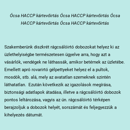
Ócsa
HACCP kártevőirtás Ócsa HACCP kártevőirtás Ócsa
HACCP kártevőirtás Ócsa HACCP kártevőirtás
Szakemberünk diszkrét rágcsálóirtó dobozokat helyez ki az
üzlethelyiségbe természetesen ügyelve arra, hogy azt a
vásárlók, vendégek ne láthassák, amikor betérnek az üzletébe.
Emellett apró rovarirtó gélpettyeket helyez el a pultok,
mosdók, stb. alá, mely az avatatlan szemeknek szintén
láthatatlan. Ezután következik az igazolások megírása,
biztonsági adatlapok átadása, illetve a rágcsálóirtó dobozok
pontos leltározása, vagyis az ún. rágcsálóirtó térképen
berajzoljuk a dobozok helyét, sorszámát és feljegyezzük a
kihelyezés dátumát.