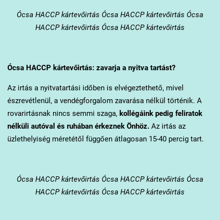
Ócsa
HACCP kártevőirtás Ócsa HACCP kártevőirtás Ócsa
HACCP kártevőirtás Ócsa HACCP kártevőirtás
Ócsa
HACCP kártevőirtás: zavarja a nyitva tartást?
Az irtás a nyitvatartási időben is elvégeztethető, mivel
észrevétlenül, a vendégforgalom zavarása nélkül történik. A
rovarirtásnak nincs semmi szaga,
kollégáink pedig feliratok
nélküli autóval és ruhában érkeznek Önhöz.
Az irtás az
üzlethelyiség méretétől függően átlagosan 15-40 percig tart.
Ócsa
HACCP kártevőirtás Ócsa HACCP kártevőirtás Ócsa
HACCP kártevőirtás Ócsa HACCP kártevőirtás