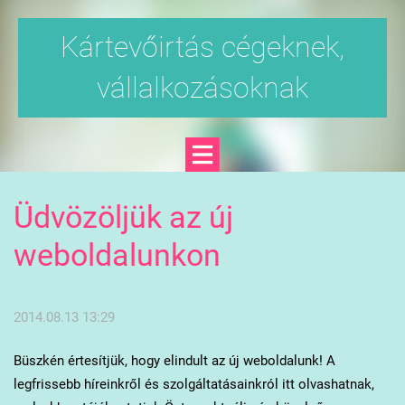
Kártevőirtás cégeknek,
vállalkozásoknak
Üdvözöljük az új
weboldalunkon
2014.08.13 13:29
Büszkén értesítjük, hogy elindult az új weboldalunk! A
legfrissebb híreinkről és szolgáltatásainkról itt olvashatnak,