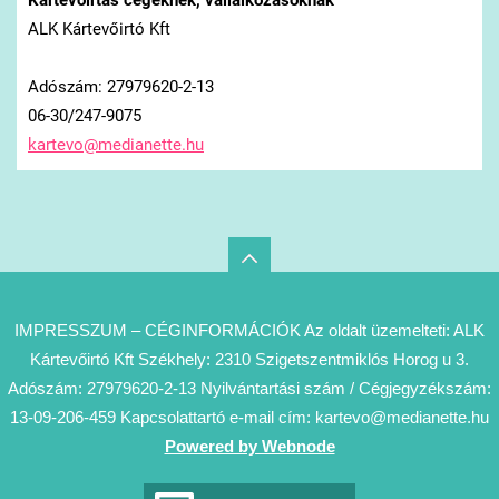
Kártevőirtás cégeknek, vállalkozásoknak
ALK Kártevőirtó Kft
Adószám: 27979620-2-13
06-30/247-9075
kartevo@
medianet
te.hu
IMPRESSZUM – CÉGINFORMÁCIÓK Az oldalt üzemelteti: ALK
Kártevőirtó Kft Székhely: 2310 Szigetszentmiklós Horog u 3.
Adószám: 27979620-2-13 Nyilvántartási szám / Cégjegyzékszám:
13-09-206-459 Kapcsolattartó e-mail cím: kartevo@medianette.hu
Powered by Webnode